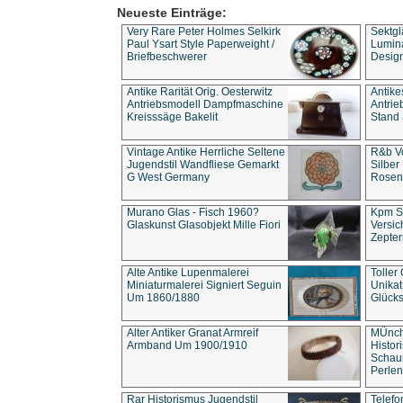
Neueste Einträge:
Very Rare Peter Holmes Selkirk
Sektgl
Paul Ysart Style Paperweight /
Lumina
Briefbeschwerer
Design
Antike Rarität Orig. Oesterwitz
Antike
Antriebsmodell Dampfmaschine
Antri
Kreisssäge Bakelit
Stand 
Vintage Antike Herrliche Seltene
R&b Vo
Jugendstil Wandfliese Gemarkt
Silber
G West Germany
Rosenm
Murano Glas - Fisch 1960?
Kpm S
Glaskunst Glasobjekt Mille Fiori
Versic
Zepter
Alte Antike Lupenmalerei
Toller
Miniaturmalerei Signiert Seguin
Unika
Um 1860/1880
Glücks
Alter Antiker Granat Armreif
MÜnch
Armband Um 1900/1910
Histor
Schaum
Perlen
Rar Historismus Jugendstil
Telefo