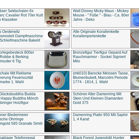
äser Sektschalen 6x
Walt Disney Micky Maus - Mickey
rc Cavalier Rot 70er Kult
Mouse - " Füße " - Blau - Ca. 80er
 Klassiker
Jahre - Deko
s Oesterwitz
Alte Originale Korallenkette
ebsmodell Dampfmaschine
Korallenperlenkette
Schleifmaschine Bakelit
rlegebesteck 800er
Bronzefigur Tierfigur Gepard Auf
 Robbe & Berking
Rauchmarmor - Sockel Signiert
uster 6 Tlg.
Milo
chale Mit Reklame
(mk010) Barocke Meissen Tasse,
herung Feuersozität
Blumenbukett, Marcolini Periode
marke 1. Wahl
1774 - 1814, 1. Wahl
 Glücksbuddha Budda
Schöner Alter Damenring Mit
t Happy Buddha Mönch
Stein Und Kleinen Diamanten
bringer Holzfigur
Gold 375
ner Biedermeier
Damenring Platin 950 Mit Saphir
ische Ohrringe
1, 4 Karat
gold 585 Granate Simili
nablage Telefonregal
Black Forest Jugendstil Hunter