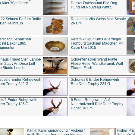
 60er 70er Jahre
Dackel Dachshund Bild Dog
Hund Art Nouveau Wmf S
22 Schuco Parfum Bottle
Rosenthal Vita Weiss Matt Schale
Bär Hellbraun
26 Cm
ersbach Schälchen
Keramik Figur Kurt Feuerriegel
stil Dekor 1865
Frohburg Sachsen Mädchen Mit
ngmontur
Katze Um 1915
uhaus Tripod Steh Lampe
Schaeffenacker Wand Platte
in Stativ Art Deco Loft
Fliese Relief Wandkeramik Wall
e Studio Leucht
Plaque Fisch
ades 6 Ender Rehgeweih
Schönes 6 Ender Rehgeweih
eer Trophy 242 G
Roe Deer Trophy 224 G
es 6 Ender Rehgeweih
6 Ender Rehgeweih Auf
eer Trophy 186 G
Naturholzbrett Roe Deer Trophy
Höhe: 34 Cm
Kamin Kaminumrandung " Victoria "
Fisher Pri
Antik Shabby Umrandung Vintage
Zubehör, V