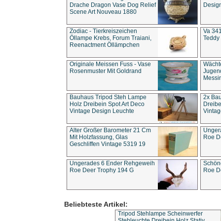
Drache Dragon Vase Dog Relief
Design
Scene Art Nouveau 1880
Zodiac - Tierkreiszeichen
Va 341
Öllampe Krebs, Forum Traiani,
Teddy 
Reenactment Öllämpchen
Originale Meissen Fuss - Vase
Wächt
Rosenmuster Mit Goldrand
Jugend
Messi
Bauhaus Tripod Steh Lampe
2x Ba
Holz Dreibein Spot Art Deco
Dreibe
Vintage Design Leuchte
Vintag
Alter Großer Barometer 21 Cm
Unger
Mit Holzfassung, Glas
Roe D
Geschliffen Vintage 5319 19
Ungerades 6 Ender Rehgeweih
Schön
Roe Deer Trophy 194 G
Roe D
Beliebteste Artikel:
Tripod Stehlampe Scheinwerfer
Stehleuchte Dreibein Holz Stativ