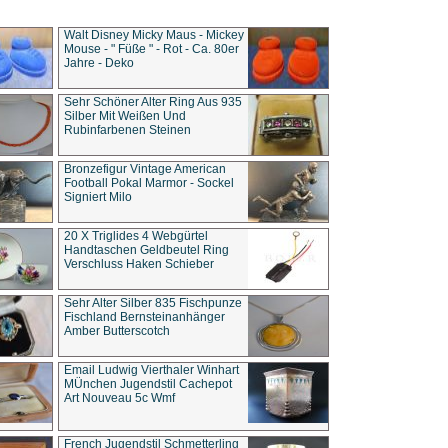
Walt Disney Micky Maus - Mickey
Mouse - " Füße " - Rot - Ca. 80er
Jahre - Deko
Sehr Schöner Alter Ring Aus 935
Silber Mit Weißen Und
Rubinfarbenen Steinen
Bronzefigur Vintage American
Football Pokal Marmor - Sockel
Signiert Milo
20 X Triglides 4 Webgürtel
Handtaschen Geldbeutel Ring
Verschluss Haken Schieber
Sehr Alter Silber 835 Fischpunze
Fischland Bernsteinanhänger
Amber Butterscotch
Email Ludwig Vierthaler Winhart
MÜnchen Jugendstil Cachepot
Art Nouveau 5c Wmf
French Jugendstil Schmetterling