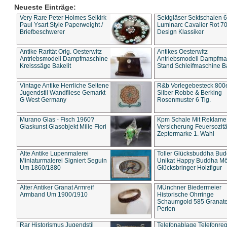
Neueste Einträge:
Very Rare Peter Holmes Selkirk
Sektgläser Sektschalen 
Paul Ysart Style Paperweight /
Luminarc Cavalier Rot 70
Briefbeschwerer
Design Klassiker
Antike Rarität Orig. Oesterwitz
Antikes Oesterwitz
Antriebsmodell Dampfmaschine
Antriebsmodell Dampfma
Kreisssäge Bakelit
Stand Schleifmaschine Ba
Vintage Antike Herrliche Seltene
R&b Vorlegebesteck 800
Jugendstil Wandfliese Gemarkt
Silber Robbe & Berking
G West Germany
Rosenmuster 6 Tlg.
Murano Glas - Fisch 1960?
Kpm Schale Mit Reklame
Glaskunst Glasobjekt Mille Fiori
Versicherung Feuersozitä
Zeptermarke 1. Wahl
Alte Antike Lupenmalerei
Toller Glücksbuddha Bu
Miniaturmalerei Signiert Seguin
Unikat Happy Buddha M
Um 1860/1880
Glücksbringer Holzfigur
Alter Antiker Granat Armreif
MÜnchner Biedermeier
Armband Um 1900/1910
Historische Ohrringe
Schaumgold 585 Granate 
Perlen
Rar Historismus Jugendstil
Telefonablage Telefonreg