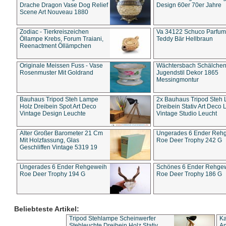
Drache Dragon Vase Dog Relief
Design 60er 70er Jahre
Scene Art Nouveau 1880
Zodiac - Tierkreiszeichen
Va 34122 Schuco Parfum 
Öllampe Krebs, Forum Traiani,
Teddy Bär Hellbraun
Reenactment Öllämpchen
Originale Meissen Fuss - Vase
Wächtersbach Schälche
Rosenmuster Mit Goldrand
Jugendstil Dekor 1865
Messingmontur
Bauhaus Tripod Steh Lampe
2x Bauhaus Tripod Steh
Holz Dreibein Spot Art Deco
Dreibein Stativ Art Deco L
Vintage Design Leuchte
Vintage Studio Leucht
Alter Großer Barometer 21 Cm
Ungerades 6 Ender Reh
Mit Holzfassung, Glas
Roe Deer Trophy 242 G
Geschliffen Vintage 5319 19
Ungerades 6 Ender Rehgeweih
Schönes 6 Ender Rehge
Roe Deer Trophy 194 G
Roe Deer Trophy 186 G
Beliebteste Artikel:
Tripod Stehlampe Scheinwerfer
Ka
Stehleuchte Dreibein Holz Stativ
An