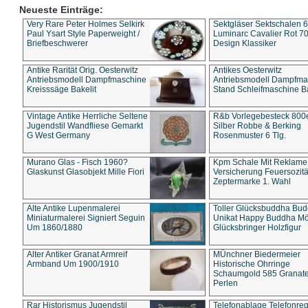
Neueste Einträge:
Very Rare Peter Holmes Selkirk
Sektgläser Sektschalen 
Paul Ysart Style Paperweight /
Luminarc Cavalier Rot 70
Briefbeschwerer
Design Klassiker
Antike Rarität Orig. Oesterwitz
Antikes Oesterwitz
Antriebsmodell Dampfmaschine
Antriebsmodell Dampfma
Kreisssäge Bakelit
Stand Schleifmaschine Ba
Vintage Antike Herrliche Seltene
R&b Vorlegebesteck 800
Jugendstil Wandfliese Gemarkt
Silber Robbe & Berking
G West Germany
Rosenmuster 6 Tlg.
Murano Glas - Fisch 1960?
Kpm Schale Mit Reklame
Glaskunst Glasobjekt Mille Fiori
Versicherung Feuersozitä
Zeptermarke 1. Wahl
Alte Antike Lupenmalerei
Toller Glücksbuddha Bu
Miniaturmalerei Signiert Seguin
Unikat Happy Buddha M
Um 1860/1880
Glücksbringer Holzfigur
Alter Antiker Granat Armreif
MÜnchner Biedermeier
Armband Um 1900/1910
Historische Ohrringe
Schaumgold 585 Granate 
Perlen
Rar Historismus Jugendstil
Telefonablage Telefonreg