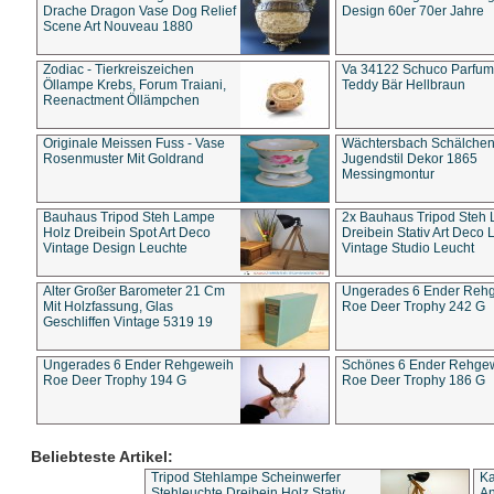
Drache Dragon Vase Dog Relief
Design 60er 70er Jahre
Scene Art Nouveau 1880
Zodiac - Tierkreiszeichen
Va 34122 Schuco Parfum 
Öllampe Krebs, Forum Traiani,
Teddy Bär Hellbraun
Reenactment Öllämpchen
Originale Meissen Fuss - Vase
Wächtersbach Schälche
Rosenmuster Mit Goldrand
Jugendstil Dekor 1865
Messingmontur
Bauhaus Tripod Steh Lampe
2x Bauhaus Tripod Steh
Holz Dreibein Spot Art Deco
Dreibein Stativ Art Deco L
Vintage Design Leuchte
Vintage Studio Leucht
Alter Großer Barometer 21 Cm
Ungerades 6 Ender Reh
Mit Holzfassung, Glas
Roe Deer Trophy 242 G
Geschliffen Vintage 5319 19
Ungerades 6 Ender Rehgeweih
Schönes 6 Ender Rehge
Roe Deer Trophy 194 G
Roe Deer Trophy 186 G
Beliebteste Artikel:
Tripod Stehlampe Scheinwerfer
Ka
Stehleuchte Dreibein Holz Stativ
An