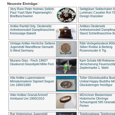
Neueste Einträge:
Very Rare Peter Holmes Selkirk
Sektgläser Sektschalen 
Paul Ysart Style Paperweight /
Luminarc Cavalier Rot 70
Briefbeschwerer
Design Klassiker
Antike Rarität Orig. Oesterwitz
Antikes Oesterwitz
Antriebsmodell Dampfmaschine
Antriebsmodell Dampfma
Kreisssäge Bakelit
Stand Schleifmaschine Ba
Vintage Antike Herrliche Seltene
R&b Vorlegebesteck 800
Jugendstil Wandfliese Gemarkt
Silber Robbe & Berking
G West Germany
Rosenmuster 6 Tlg.
Murano Glas - Fisch 1960?
Kpm Schale Mit Reklame
Glaskunst Glasobjekt Mille Fiori
Versicherung Feuersozitä
Zeptermarke 1. Wahl
Alte Antike Lupenmalerei
Toller Glücksbuddha Bu
Miniaturmalerei Signiert Seguin
Unikat Happy Buddha M
Um 1860/1880
Glücksbringer Holzfigur
Alter Antiker Granat Armreif
MÜnchner Biedermeier
Armband Um 1900/1910
Historische Ohrringe
Schaumgold 585 Granate 
Perlen
Rar Historismus Jugendstil
Telefonablage Telefonreg