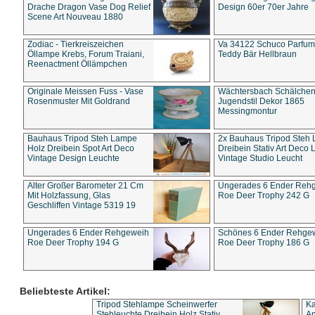
Drache Dragon Vase Dog Relief
Design 60er 70er Jahre
Scene Art Nouveau 1880
Zodiac - Tierkreiszeichen
Va 34122 Schuco Parfum 
Öllampe Krebs, Forum Traiani,
Teddy Bär Hellbraun
Reenactment Öllämpchen
Originale Meissen Fuss - Vase
Wächtersbach Schälche
Rosenmuster Mit Goldrand
Jugendstil Dekor 1865
Messingmontur
Bauhaus Tripod Steh Lampe
2x Bauhaus Tripod Steh
Holz Dreibein Spot Art Deco
Dreibein Stativ Art Deco L
Vintage Design Leuchte
Vintage Studio Leucht
Alter Großer Barometer 21 Cm
Ungerades 6 Ender Reh
Mit Holzfassung, Glas
Roe Deer Trophy 242 G
Geschliffen Vintage 5319 19
Ungerades 6 Ender Rehgeweih
Schönes 6 Ender Rehge
Roe Deer Trophy 194 G
Roe Deer Trophy 186 G
Beliebteste Artikel:
Tripod Stehlampe Scheinwerfer
Ka
Stehleuchte Dreibein Holz Stativ
An