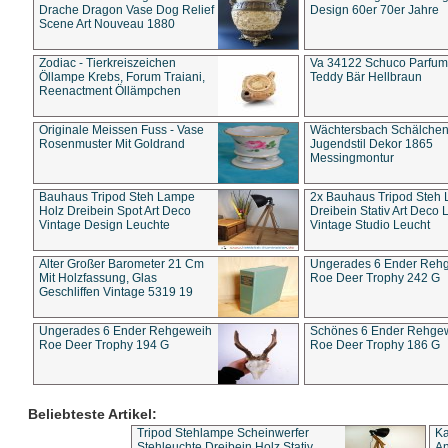
Drache Dragon Vase Dog Relief
Design 60er 70er Jahre
Scene Art Nouveau 1880
Zodiac - Tierkreiszeichen
Va 34122 Schuco Parfum 
Öllampe Krebs, Forum Traiani,
Teddy Bär Hellbraun
Reenactment Öllämpchen
Originale Meissen Fuss - Vase
Wächtersbach Schälche
Rosenmuster Mit Goldrand
Jugendstil Dekor 1865
Messingmontur
Bauhaus Tripod Steh Lampe
2x Bauhaus Tripod Steh
Holz Dreibein Spot Art Deco
Dreibein Stativ Art Deco L
Vintage Design Leuchte
Vintage Studio Leucht
Alter Großer Barometer 21 Cm
Ungerades 6 Ender Reh
Mit Holzfassung, Glas
Roe Deer Trophy 242 G
Geschliffen Vintage 5319 19
Ungerades 6 Ender Rehgeweih
Schönes 6 Ender Rehge
Roe Deer Trophy 194 G
Roe Deer Trophy 186 G
Beliebteste Artikel:
Tripod Stehlampe Scheinwerfer
Ka
Stehleuchte Dreibein Holz Stativ
An