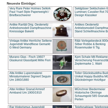
Neueste Einträge:
Very Rare Peter Holmes Selkirk
Sektgläser Sektschalen 
Paul Ysart Style Paperweight /
Luminarc Cavalier Rot 70
Briefbeschwerer
Design Klassiker
Antike Rarität Orig. Oesterwitz
Antikes Oesterwitz
Antriebsmodell Dampfmaschine
Antriebsmodell Dampfma
Kreisssäge Bakelit
Stand Schleifmaschine Ba
Vintage Antike Herrliche Seltene
R&b Vorlegebesteck 800
Jugendstil Wandfliese Gemarkt
Silber Robbe & Berking
G West Germany
Rosenmuster 6 Tlg.
Murano Glas - Fisch 1960?
Kpm Schale Mit Reklame
Glaskunst Glasobjekt Mille Fiori
Versicherung Feuersozitä
Zeptermarke 1. Wahl
Alte Antike Lupenmalerei
Toller Glücksbuddha Bu
Miniaturmalerei Signiert Seguin
Unikat Happy Buddha M
Um 1860/1880
Glücksbringer Holzfigur
Alter Antiker Granat Armreif
MÜnchner Biedermeier
Armband Um 1900/1910
Historische Ohrringe
Schaumgold 585 Granate 
Perlen
Rar Historismus Jugendstil
Telefonablage Telefonreg