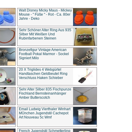
Walt Disney Micky Maus - Mickey
Mouse - " Füße " - Rot - Ca. 80er
Jahre - Deko
Sehr Schöner Alter Ring Aus 935
Silber Mit Weißen Und
Rubinfarbenen Steinen
Bronzefigur Vintage American
Football Pokal Marmor - Sockel
Signiert Milo
20 X Triglides 4 Webgürtel
Handtaschen Geldbeutel Ring
Verschluss Haken Schieber
Sehr Alter Silber 835 Fischpunze
Fischland Bernsteinanhänger
Amber Butterscotch
Email Ludwig Vierthaler Winhart
MÜnchen Jugendstil Cachepot
Art Nouveau 5c Wmf
French Jugendstil Schmetterling