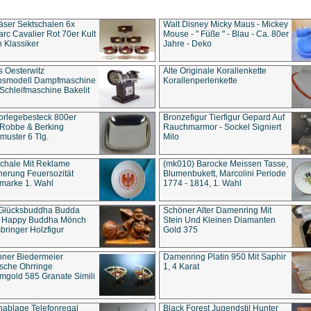
äser Sektschalen 6x
Walt Disney Micky Maus - Mickey
rc Cavalier Rot 70er Kult
Mouse - " Füße " - Blau - Ca. 80er
 Klassiker
Jahre - Deko
s Oesterwitz
Alte Originale Korallenkette
ebsmodell Dampfmaschine
Korallenperlenkette
Schleifmaschine Bakelit
rlegebesteck 800er
Bronzefigur Tierfigur Gepard Auf
 Robbe & Berking
Rauchmarmor - Sockel Signiert
uster 6 Tlg.
Milo
chale Mit Reklame
(mk010) Barocke Meissen Tasse,
herung Feuersozität
Blumenbukett, Marcolini Periode
marke 1. Wahl
1774 - 1814, 1. Wahl
 Glücksbuddha Budda
Schöner Alter Damenring Mit
t Happy Buddha Mönch
Stein Und Kleinen Diamanten
bringer Holzfigur
Gold 375
ner Biedermeier
Damenring Platin 950 Mit Saphir
ische Ohrringe
1, 4 Karat
gold 585 Granate Simili
nablage Telefonregal
Black Forest Jugendstil Hunter