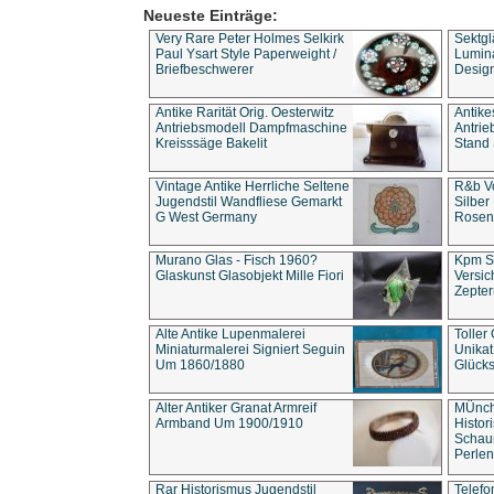
Neueste Einträge:
Very Rare Peter Holmes Selkirk
Sektgl
Paul Ysart Style Paperweight /
Lumina
Briefbeschwerer
Design
Antike Rarität Orig. Oesterwitz
Antike
Antriebsmodell Dampfmaschine
Antri
Kreisssäge Bakelit
Stand 
Vintage Antike Herrliche Seltene
R&b Vo
Jugendstil Wandfliese Gemarkt
Silber
G West Germany
Rosenm
Murano Glas - Fisch 1960?
Kpm S
Glaskunst Glasobjekt Mille Fiori
Versic
Zepter
Alte Antike Lupenmalerei
Toller
Miniaturmalerei Signiert Seguin
Unika
Um 1860/1880
Glücks
Alter Antiker Granat Armreif
MÜnch
Armband Um 1900/1910
Histor
Schaum
Perlen
Rar Historismus Jugendstil
Telefo