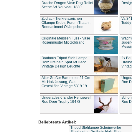
Drache Dragon Vase Dog Relief
Design
Scene Art Nouveau 1880
Zodiac - Tierkreiszeichen
Va 341
Öllampe Krebs, Forum Traiani,
Teddy 
Reenactment Öllämpchen
Originale Meissen Fuss - Vase
Wächt
Rosenmuster Mit Goldrand
Jugend
Messi
Bauhaus Tripod Steh Lampe
2x Ba
Holz Dreibein Spot Art Deco
Dreibe
Vintage Design Leuchte
Vintag
Alter Großer Barometer 21 Cm
Unger
Mit Holzfassung, Glas
Roe D
Geschliffen Vintage 5319 19
Ungerades 6 Ender Rehgeweih
Schön
Roe Deer Trophy 194 G
Roe D
Beliebteste Artikel:
Tripod Stehlampe Scheinwerfer
Stehleuchte Dreibein Holz Stativ