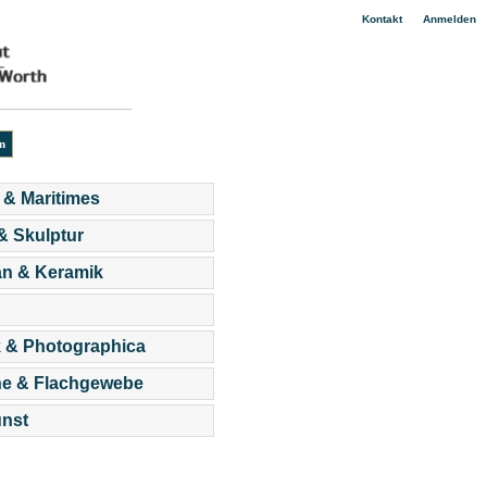
|
Kontakt
Anmelden
 & Maritimes
 & Skulptur
an & Keramik
 & Photographica
he & Flachgewebe
nst