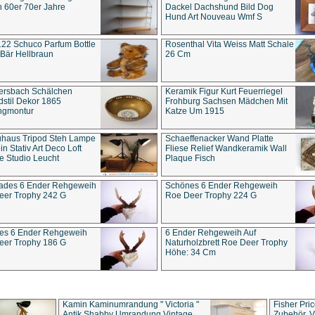
 60er 70er Jahre
Dackel Dachshund Bild Dog
Hund Art Nouveau Wmf S
22 Schuco Parfum Bottle
Rosenthal Vita Weiss Matt Schale
Bär Hellbraun
26 Cm
ersbach Schälchen
Keramik Figur Kurt Feuerriegel
stil Dekor 1865
Frohburg Sachsen Mädchen Mit
ngmontur
Katze Um 1915
uhaus Tripod Steh Lampe
Schaeffenacker Wand Platte
in Stativ Art Deco Loft
Fliese Relief Wandkeramik Wall
e Studio Leucht
Plaque Fisch
ades 6 Ender Rehgeweih
Schönes 6 Ender Rehgeweih
eer Trophy 242 G
Roe Deer Trophy 224 G
es 6 Ender Rehgeweih
6 Ender Rehgeweih Auf
eer Trophy 186 G
Naturholzbrett Roe Deer Trophy
Höhe: 34 Cm
Kamin Kaminumrandung " Victoria "
Fisher Pri
Antik Shabby Umrandung Vintage
Zubehör, V