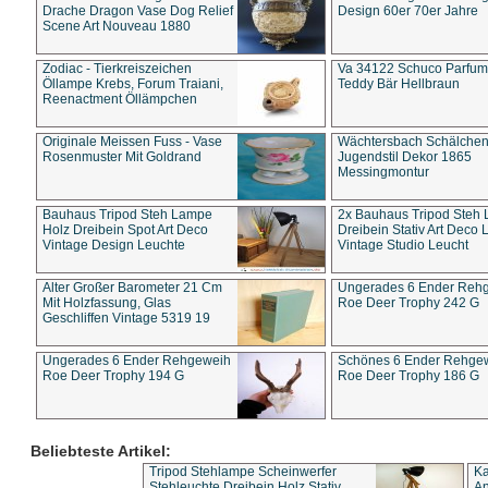
Drache Dragon Vase Dog Relief
Design 60er 70er Jahre
Scene Art Nouveau 1880
Zodiac - Tierkreiszeichen
Va 34122 Schuco Parfum 
Öllampe Krebs, Forum Traiani,
Teddy Bär Hellbraun
Reenactment Öllämpchen
Originale Meissen Fuss - Vase
Wächtersbach Schälche
Rosenmuster Mit Goldrand
Jugendstil Dekor 1865
Messingmontur
Bauhaus Tripod Steh Lampe
2x Bauhaus Tripod Steh
Holz Dreibein Spot Art Deco
Dreibein Stativ Art Deco L
Vintage Design Leuchte
Vintage Studio Leucht
Alter Großer Barometer 21 Cm
Ungerades 6 Ender Reh
Mit Holzfassung, Glas
Roe Deer Trophy 242 G
Geschliffen Vintage 5319 19
Ungerades 6 Ender Rehgeweih
Schönes 6 Ender Rehge
Roe Deer Trophy 194 G
Roe Deer Trophy 186 G
Beliebteste Artikel:
Tripod Stehlampe Scheinwerfer
Ka
Stehleuchte Dreibein Holz Stativ
An