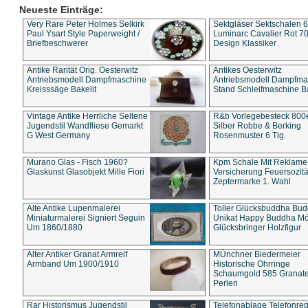
Neueste Einträge:
Very Rare Peter Holmes Selkirk
Sektgläser Sektschalen 
Paul Ysart Style Paperweight /
Luminarc Cavalier Rot 70
Briefbeschwerer
Design Klassiker
Antike Rarität Orig. Oesterwitz
Antikes Oesterwitz
Antriebsmodell Dampfmaschine
Antriebsmodell Dampfma
Kreisssäge Bakelit
Stand Schleifmaschine Ba
Vintage Antike Herrliche Seltene
R&b Vorlegebesteck 800
Jugendstil Wandfliese Gemarkt
Silber Robbe & Berking
G West Germany
Rosenmuster 6 Tlg.
Murano Glas - Fisch 1960?
Kpm Schale Mit Reklame
Glaskunst Glasobjekt Mille Fiori
Versicherung Feuersozitä
Zeptermarke 1. Wahl
Alte Antike Lupenmalerei
Toller Glücksbuddha Bu
Miniaturmalerei Signiert Seguin
Unikat Happy Buddha M
Um 1860/1880
Glücksbringer Holzfigur
Alter Antiker Granat Armreif
MÜnchner Biedermeier
Armband Um 1900/1910
Historische Ohrringe
Schaumgold 585 Granate 
Perlen
Rar Historismus Jugendstil
Telefonablage Telefonreg