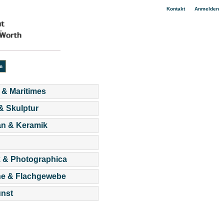
|
Kontakt
Anmelden
 & Maritimes
 & Skulptur
an & Keramik
 & Photographica
he & Flachgewebe
nst