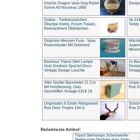
Drache Dragon Vase Dog Relief
Design
Scene Art Nouveau 1880
Zodiac - Tierkreiszeichen
Va 341
Öllampe Krebs, Forum Traiani,
Teddy 
Reenactment Öllämpchen
Originale Meissen Fuss - Vase
Wächt
Rosenmuster Mit Goldrand
Jugend
Messi
Bauhaus Tripod Steh Lampe
2x Ba
Holz Dreibein Spot Art Deco
Dreibe
Vintage Design Leuchte
Vintag
Alter Großer Barometer 21 Cm
Unger
Mit Holzfassung, Glas
Roe D
Geschliffen Vintage 5319 19
Ungerades 6 Ender Rehgeweih
Schön
Roe Deer Trophy 194 G
Roe D
Beliebteste Artikel:
Tripod Stehlampe Scheinwerfer
Stehleuchte Dreibein Holz Stativ