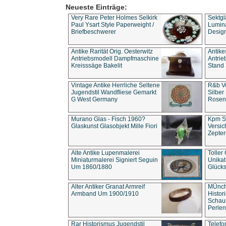
Neueste Einträge:
Very Rare Peter Holmes Selkirk
Sektgl
Paul Ysart Style Paperweight /
Lumina
Briefbeschwerer
Design
Antike Rarität Orig. Oesterwitz
Antike
Antriebsmodell Dampfmaschine
Antri
Kreisssäge Bakelit
Stand 
Vintage Antike Herrliche Seltene
R&b Vo
Jugendstil Wandfliese Gemarkt
Silber
G West Germany
Rosenm
Murano Glas - Fisch 1960?
Kpm S
Glaskunst Glasobjekt Mille Fiori
Versic
Zepter
Alte Antike Lupenmalerei
Toller
Miniaturmalerei Signiert Seguin
Unika
Um 1860/1880
Glücks
Alter Antiker Granat Armreif
MÜnch
Armband Um 1900/1910
Histor
Schaum
Perlen
Rar Historismus Jugendstil
Telefo