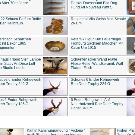
 60er 70er Jahre
Dackel Dachshund Bild Dog
Hund Art Nouveau Wmf S
22 Schuco Parfum Bottle
Rosenthal Vita Weiss Matt Schale
Bär Hellbraun
26 Cm
ersbach Schälchen
Keramik Figur Kurt Feuerriegel
stil Dekor 1865
Frohburg Sachsen Mädchen Mit
ngmontur
Katze Um 1915
uhaus Tripod Steh Lampe
Schaeffenacker Wand Platte
in Stativ Art Deco Loft
Fliese Relief Wandkeramik Wall
e Studio Leucht
Plaque Fisch
ades 6 Ender Rehgeweih
Schönes 6 Ender Rehgeweih
eer Trophy 242 G
Roe Deer Trophy 224 G
es 6 Ender Rehgeweih
6 Ender Rehgeweih Auf
eer Trophy 186 G
Naturholzbrett Roe Deer Trophy
Höhe: 34 Cm
Kamin Kaminumrandung " Victoria "
Fisher Pri
Antik Shabby Umrandung Vintage
Zubehör, V