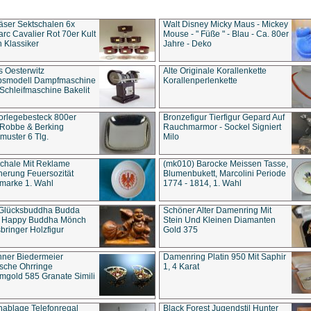
äser Sektschalen 6x
Walt Disney Micky Maus - Mickey
rc Cavalier Rot 70er Kult
Mouse - " Füße " - Blau - Ca. 80er
 Klassiker
Jahre - Deko
s Oesterwitz
Alte Originale Korallenkette
ebsmodell Dampfmaschine
Korallenperlenkette
Schleifmaschine Bakelit
rlegebesteck 800er
Bronzefigur Tierfigur Gepard Auf
 Robbe & Berking
Rauchmarmor - Sockel Signiert
uster 6 Tlg.
Milo
chale Mit Reklame
(mk010) Barocke Meissen Tasse,
herung Feuersozität
Blumenbukett, Marcolini Periode
marke 1. Wahl
1774 - 1814, 1. Wahl
 Glücksbuddha Budda
Schöner Alter Damenring Mit
t Happy Buddha Mönch
Stein Und Kleinen Diamanten
bringer Holzfigur
Gold 375
ner Biedermeier
Damenring Platin 950 Mit Saphir
ische Ohrringe
1, 4 Karat
gold 585 Granate Simili
nablage Telefonregal
Black Forest Jugendstil Hunter