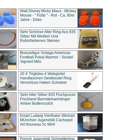
Walt Disney Micky Maus - Mickey
Mouse - " Füße " - Rot - Ca. 80er
Jahre - Deko
Sehr Schöner Alter Ring Aus 935
Silber Mit Weißen Und
Rubinfarbenen Steinen
Bronzefigur Vintage American
Football Pokal Marmor - Sockel
Signiert Milo
20 X Triglides 4 Webgürtel
Handtaschen Geldbeutel Ring
Verschluss Haken Schieber
Sehr Alter Silber 835 Fischpunze
Fischland Bernsteinanhänger
Amber Butterscotch
Email Ludwig Vierthaler Winhart
MÜnchen Jugendstil Cachepot
Art Nouveau 5c Wmf
French Jugendstil Schmetterling