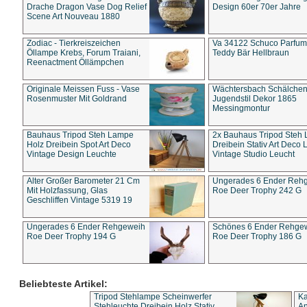
Drache Dragon Vase Dog Relief
Design 60er 70er Jahre
Scene Art Nouveau 1880
Zodiac - Tierkreiszeichen
Va 34122 Schuco Parfum 
Öllampe Krebs, Forum Traiani,
Teddy Bär Hellbraun
Reenactment Öllämpchen
Originale Meissen Fuss - Vase
Wächtersbach Schälche
Rosenmuster Mit Goldrand
Jugendstil Dekor 1865
Messingmontur
Bauhaus Tripod Steh Lampe
2x Bauhaus Tripod Steh
Holz Dreibein Spot Art Deco
Dreibein Stativ Art Deco L
Vintage Design Leuchte
Vintage Studio Leucht
Alter Großer Barometer 21 Cm
Ungerades 6 Ender Reh
Mit Holzfassung, Glas
Roe Deer Trophy 242 G
Geschliffen Vintage 5319 19
Ungerades 6 Ender Rehgeweih
Schönes 6 Ender Rehge
Roe Deer Trophy 194 G
Roe Deer Trophy 186 G
Beliebteste Artikel:
Tripod Stehlampe Scheinwerfer
Ka
Stehleuchte Dreibein Holz Stativ
An