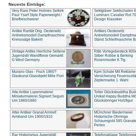
Neueste Einträge:
Very Rare Peter Holmes Selkirk
Sektgläser Sektschalen 
Paul Ysart Style Paperweight /
Luminarc Cavalier Rot 70
Briefbeschwerer
Design Klassiker
Antike Rarität Orig. Oesterwitz
Antikes Oesterwitz
Antriebsmodell Dampfmaschine
Antriebsmodell Dampfma
Kreisssäge Bakelit
Stand Schleifmaschine Ba
Vintage Antike Herrliche Seltene
R&b Vorlegebesteck 800
Jugendstil Wandfliese Gemarkt
Silber Robbe & Berking
G West Germany
Rosenmuster 6 Tlg.
Murano Glas - Fisch 1960?
Kpm Schale Mit Reklame
Glaskunst Glasobjekt Mille Fiori
Versicherung Feuersozitä
Zeptermarke 1. Wahl
Alte Antike Lupenmalerei
Toller Glücksbuddha Bu
Miniaturmalerei Signiert Seguin
Unikat Happy Buddha M
Um 1860/1880
Glücksbringer Holzfigur
Alter Antiker Granat Armreif
MÜnchner Biedermeier
Armband Um 1900/1910
Historische Ohrringe
Schaumgold 585 Granate 
Perlen
Rar Historismus Jugendstil
Telefonablage Telefonreg