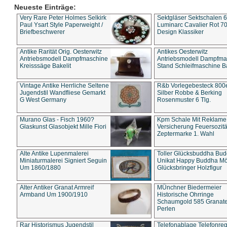
Neueste Einträge:
Very Rare Peter Holmes Selkirk
Sektgläser Sektschalen 
Paul Ysart Style Paperweight /
Luminarc Cavalier Rot 70
Briefbeschwerer
Design Klassiker
Antike Rarität Orig. Oesterwitz
Antikes Oesterwitz
Antriebsmodell Dampfmaschine
Antriebsmodell Dampfma
Kreisssäge Bakelit
Stand Schleifmaschine Ba
Vintage Antike Herrliche Seltene
R&b Vorlegebesteck 800
Jugendstil Wandfliese Gemarkt
Silber Robbe & Berking
G West Germany
Rosenmuster 6 Tlg.
Murano Glas - Fisch 1960?
Kpm Schale Mit Reklame
Glaskunst Glasobjekt Mille Fiori
Versicherung Feuersozitä
Zeptermarke 1. Wahl
Alte Antike Lupenmalerei
Toller Glücksbuddha Bu
Miniaturmalerei Signiert Seguin
Unikat Happy Buddha M
Um 1860/1880
Glücksbringer Holzfigur
Alter Antiker Granat Armreif
MÜnchner Biedermeier
Armband Um 1900/1910
Historische Ohrringe
Schaumgold 585 Granate 
Perlen
Rar Historismus Jugendstil
Telefonablage Telefonreg