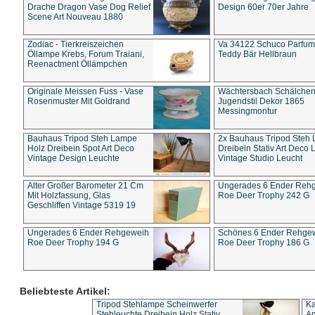
Drache Dragon Vase Dog Relief
Design 60er 70er Jahre
Scene Art Nouveau 1880
Zodiac - Tierkreiszeichen
Va 34122 Schuco Parfum 
Öllampe Krebs, Forum Traiani,
Teddy Bär Hellbraun
Reenactment Öllämpchen
Originale Meissen Fuss - Vase
Wächtersbach Schälche
Rosenmuster Mit Goldrand
Jugendstil Dekor 1865
Messingmontur
Bauhaus Tripod Steh Lampe
2x Bauhaus Tripod Steh
Holz Dreibein Spot Art Deco
Dreibein Stativ Art Deco L
Vintage Design Leuchte
Vintage Studio Leucht
Alter Großer Barometer 21 Cm
Ungerades 6 Ender Reh
Mit Holzfassung, Glas
Roe Deer Trophy 242 G
Geschliffen Vintage 5319 19
Ungerades 6 Ender Rehgeweih
Schönes 6 Ender Rehge
Roe Deer Trophy 194 G
Roe Deer Trophy 186 G
Beliebteste Artikel:
Tripod Stehlampe Scheinwerfer
Ka
Stehleuchte Dreibein Holz Stativ
An