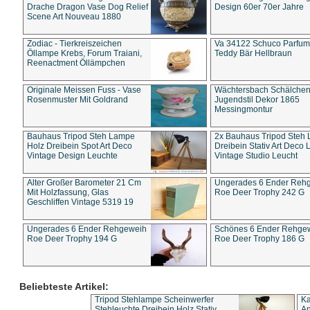
Drache Dragon Vase Dog Relief
Design 60er 70er Jahre
Scene Art Nouveau 1880
Zodiac - Tierkreiszeichen
Va 34122 Schuco Parfum 
Öllampe Krebs, Forum Traiani,
Teddy Bär Hellbraun
Reenactment Öllämpchen
Originale Meissen Fuss - Vase
Wächtersbach Schälche
Rosenmuster Mit Goldrand
Jugendstil Dekor 1865
Messingmontur
Bauhaus Tripod Steh Lampe
2x Bauhaus Tripod Steh
Holz Dreibein Spot Art Deco
Dreibein Stativ Art Deco L
Vintage Design Leuchte
Vintage Studio Leucht
Alter Großer Barometer 21 Cm
Ungerades 6 Ender Reh
Mit Holzfassung, Glas
Roe Deer Trophy 242 G
Geschliffen Vintage 5319 19
Ungerades 6 Ender Rehgeweih
Schönes 6 Ender Rehge
Roe Deer Trophy 194 G
Roe Deer Trophy 186 G
Beliebteste Artikel:
Tripod Stehlampe Scheinwerfer
Ka
Stehleuchte Dreibein Holz Stativ
An