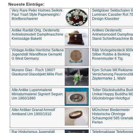
Neueste Einträge:
Very Rare Peter Holmes Selkirk
Sektgläser Sektschalen 
Paul Ysart Style Paperweight /
Luminarc Cavalier Rot 70
Briefbeschwerer
Design Klassiker
Antike Rarität Orig. Oesterwitz
Antikes Oesterwitz
Antriebsmodell Dampfmaschine
Antriebsmodell Dampfma
Kreisssäge Bakelit
Stand Schleifmaschine Ba
Vintage Antike Herrliche Seltene
R&b Vorlegebesteck 800
Jugendstil Wandfliese Gemarkt
Silber Robbe & Berking
G West Germany
Rosenmuster 6 Tlg.
Murano Glas - Fisch 1960?
Kpm Schale Mit Reklame
Glaskunst Glasobjekt Mille Fiori
Versicherung Feuersozitä
Zeptermarke 1. Wahl
Alte Antike Lupenmalerei
Toller Glücksbuddha Bu
Miniaturmalerei Signiert Seguin
Unikat Happy Buddha M
Um 1860/1880
Glücksbringer Holzfigur
Alter Antiker Granat Armreif
MÜnchner Biedermeier
Armband Um 1900/1910
Historische Ohrringe
Schaumgold 585 Granate 
Perlen
Rar Historismus Jugendstil
Telefonablage Telefonreg