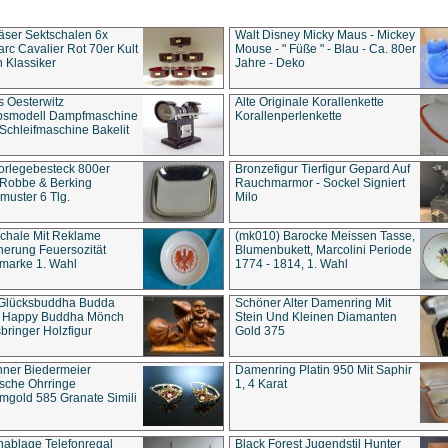
äser Sektschalen 6x
Walt Disney Micky Maus - Mickey
rc Cavalier Rot 70er Kult
Mouse - " Füße " - Blau - Ca. 80er
 Klassiker
Jahre - Deko
s Oesterwitz
Alte Originale Korallenkette
ebsmodell Dampfmaschine
Korallenperlenkette
Schleifmaschine Bakelit
rlegebesteck 800er
Bronzefigur Tierfigur Gepard Auf
 Robbe & Berking
Rauchmarmor - Sockel Signiert
uster 6 Tlg.
Milo
chale Mit Reklame
(mk010) Barocke Meissen Tasse,
herung Feuersozität
Blumenbukett, Marcolini Periode
marke 1. Wahl
1774 - 1814, 1. Wahl
 Glücksbuddha Budda
Schöner Alter Damenring Mit
t Happy Buddha Mönch
Stein Und Kleinen Diamanten
bringer Holzfigur
Gold 375
ner Biedermeier
Damenring Platin 950 Mit Saphir
ische Ohrringe
1, 4 Karat
gold 585 Granate Simili
nablage Telefonregal
Black Forest Jugendstil Hunter