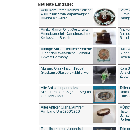
Neueste Einträge:
Very Rare Peter Holmes Selkirk
Sektgl
Paul Ysart Style Paperweight /
Lumina
Briefbeschwerer
Design
Antike Rarität Orig. Oesterwitz
Antike
Antriebsmodell Dampfmaschine
Antri
Kreisssäge Bakelit
Stand 
Vintage Antike Herrliche Seltene
R&b Vo
Jugendstil Wandfliese Gemarkt
Silber
G West Germany
Rosenm
Murano Glas - Fisch 1960?
Kpm S
Glaskunst Glasobjekt Mille Fiori
Versic
Zepter
Alte Antike Lupenmalerei
Toller
Miniaturmalerei Signiert Seguin
Unika
Um 1860/1880
Glücks
Alter Antiker Granat Armreif
MÜnch
Armband Um 1900/1910
Histor
Schaum
Perlen
Rar Historismus Jugendstil
Telefo