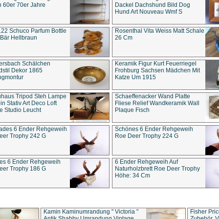
 60er 70er Jahre
Dackel Dachshund Bild Dog
Hund Art Nouveau Wmf S
22 Schuco Parfum Bottle
Rosenthal Vita Weiss Matt Schale
Bär Hellbraun
26 Cm
ersbach Schälchen
Keramik Figur Kurt Feuerriegel
stil Dekor 1865
Frohburg Sachsen Mädchen Mit
ngmontur
Katze Um 1915
uhaus Tripod Steh Lampe
Schaeffenacker Wand Platte
in Stativ Art Deco Loft
Fliese Relief Wandkeramik Wall
e Studio Leucht
Plaque Fisch
ades 6 Ender Rehgeweih
Schönes 6 Ender Rehgeweih
eer Trophy 242 G
Roe Deer Trophy 224 G
es 6 Ender Rehgeweih
6 Ender Rehgeweih Auf
eer Trophy 186 G
Naturholzbrett Roe Deer Trophy
Höhe: 34 Cm
Kamin Kaminumrandung " Victoria "
Fisher Pri
Antik Shabby Umrandung Vintage
Zubehör, V