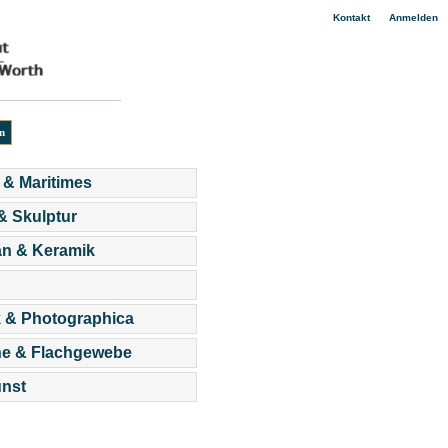
|
Kontakt
Anmelden
 & Maritimes
 & Skulptur
an & Keramik
 & Photographica
he & Flachgewebe
nst