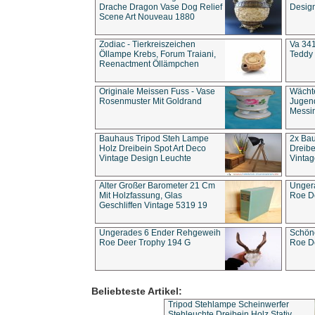
Drache Dragon Vase Dog Relief
Design
Scene Art Nouveau 1880
Zodiac - Tierkreiszeichen
Va 341
Öllampe Krebs, Forum Traiani,
Teddy 
Reenactment Öllämpchen
Originale Meissen Fuss - Vase
Wächt
Rosenmuster Mit Goldrand
Jugend
Messi
Bauhaus Tripod Steh Lampe
2x Ba
Holz Dreibein Spot Art Deco
Dreibe
Vintage Design Leuchte
Vintag
Alter Großer Barometer 21 Cm
Unger
Mit Holzfassung, Glas
Roe D
Geschliffen Vintage 5319 19
Ungerades 6 Ender Rehgeweih
Schön
Roe Deer Trophy 194 G
Roe D
Beliebteste Artikel:
Tripod Stehlampe Scheinwerfer
Stehleuchte Dreibein Holz Stativ