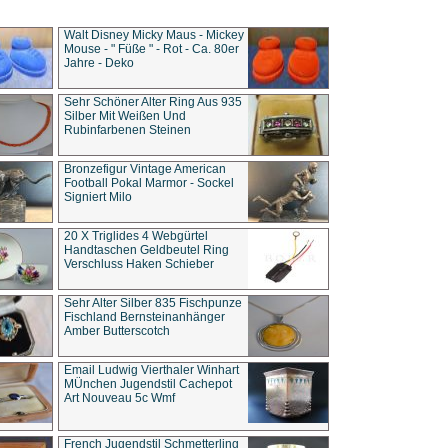
Walt Disney Micky Maus - Mickey
Mouse - " Füße " - Rot - Ca. 80er
Jahre - Deko
Sehr Schöner Alter Ring Aus 935
Silber Mit Weißen Und
Rubinfarbenen Steinen
Bronzefigur Vintage American
Football Pokal Marmor - Sockel
Signiert Milo
20 X Triglides 4 Webgürtel
Handtaschen Geldbeutel Ring
Verschluss Haken Schieber
Sehr Alter Silber 835 Fischpunze
Fischland Bernsteinanhänger
Amber Butterscotch
Email Ludwig Vierthaler Winhart
MÜnchen Jugendstil Cachepot
Art Nouveau 5c Wmf
French Jugendstil Schmetterling