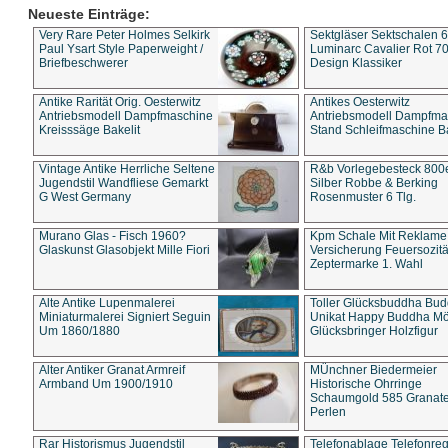
Neueste Einträge:
Very Rare Peter Holmes Selkirk
Sektgläser Sektschalen 
Paul Ysart Style Paperweight /
Luminarc Cavalier Rot 70
Briefbeschwerer
Design Klassiker
Antike Rarität Orig. Oesterwitz
Antikes Oesterwitz
Antriebsmodell Dampfmaschine
Antriebsmodell Dampfma
Kreisssäge Bakelit
Stand Schleifmaschine Ba
Vintage Antike Herrliche Seltene
R&b Vorlegebesteck 800
Jugendstil Wandfliese Gemarkt
Silber Robbe & Berking
G West Germany
Rosenmuster 6 Tlg.
Murano Glas - Fisch 1960?
Kpm Schale Mit Reklame
Glaskunst Glasobjekt Mille Fiori
Versicherung Feuersozitä
Zeptermarke 1. Wahl
Alte Antike Lupenmalerei
Toller Glücksbuddha Bu
Miniaturmalerei Signiert Seguin
Unikat Happy Buddha M
Um 1860/1880
Glücksbringer Holzfigur
Alter Antiker Granat Armreif
MÜnchner Biedermeier
Armband Um 1900/1910
Historische Ohrringe
Schaumgold 585 Granate 
Perlen
Rar Historismus Jugendstil
Telefonablage Telefonreg