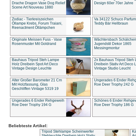
Drache Dragon Vase Dog Relief
Design 60er 70er Jahre
Scene Art Nouveau 1880
Zodiac - Tierkreiszeichen
Va 34122 Schuco Parfum 
Öllampe Krebs, Forum Traiani,
Teddy Bär Hellbraun
Reenactment Öllämpchen
Originale Meissen Fuss - Vase
Wächtersbach Schälche
Rosenmuster Mit Goldrand
Jugendstil Dekor 1865
Messingmontur
Bauhaus Tripod Steh Lampe
2x Bauhaus Tripod Steh
Holz Dreibein Spot Art Deco
Dreibein Stativ Art Deco L
Vintage Design Leuchte
Vintage Studio Leucht
Alter Großer Barometer 21 Cm
Ungerades 6 Ender Reh
Mit Holzfassung, Glas
Roe Deer Trophy 242 G
Geschliffen Vintage 5319 19
Ungerades 6 Ender Rehgeweih
Schönes 6 Ender Rehge
Roe Deer Trophy 194 G
Roe Deer Trophy 186 G
Beliebteste Artikel:
Tripod Stehlampe Scheinwerfer
Ka
Stehleuchte Dreibein Holz Stativ
An