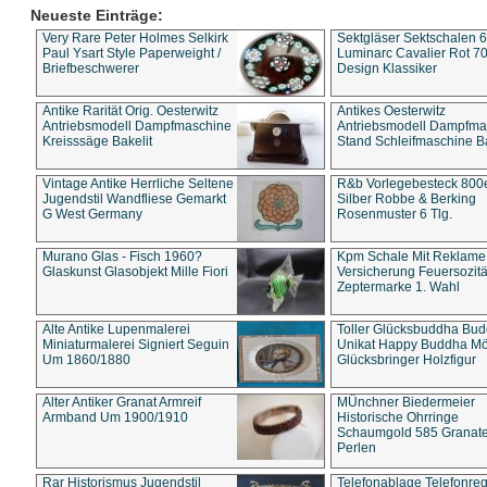
Neueste Einträge:
Very Rare Peter Holmes Selkirk
Sektgläser Sektschalen 
Paul Ysart Style Paperweight /
Luminarc Cavalier Rot 70
Briefbeschwerer
Design Klassiker
Antike Rarität Orig. Oesterwitz
Antikes Oesterwitz
Antriebsmodell Dampfmaschine
Antriebsmodell Dampfma
Kreisssäge Bakelit
Stand Schleifmaschine Ba
Vintage Antike Herrliche Seltene
R&b Vorlegebesteck 800
Jugendstil Wandfliese Gemarkt
Silber Robbe & Berking
G West Germany
Rosenmuster 6 Tlg.
Murano Glas - Fisch 1960?
Kpm Schale Mit Reklame
Glaskunst Glasobjekt Mille Fiori
Versicherung Feuersozitä
Zeptermarke 1. Wahl
Alte Antike Lupenmalerei
Toller Glücksbuddha Bu
Miniaturmalerei Signiert Seguin
Unikat Happy Buddha M
Um 1860/1880
Glücksbringer Holzfigur
Alter Antiker Granat Armreif
MÜnchner Biedermeier
Armband Um 1900/1910
Historische Ohrringe
Schaumgold 585 Granate 
Perlen
Rar Historismus Jugendstil
Telefonablage Telefonreg