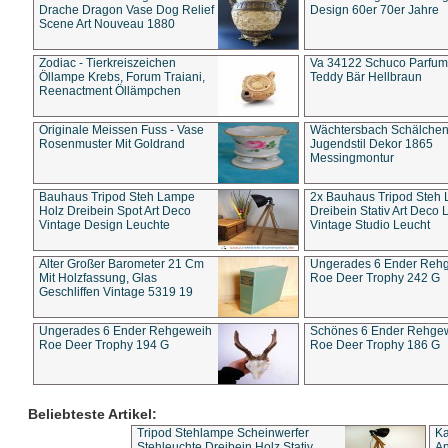
Drache Dragon Vase Dog Relief
Design 60er 70er Jahre
Scene Art Nouveau 1880
Zodiac - Tierkreiszeichen
Va 34122 Schuco Parfum 
Öllampe Krebs, Forum Traiani,
Teddy Bär Hellbraun
Reenactment Öllämpchen
Originale Meissen Fuss - Vase
Wächtersbach Schälche
Rosenmuster Mit Goldrand
Jugendstil Dekor 1865
Messingmontur
Bauhaus Tripod Steh Lampe
2x Bauhaus Tripod Steh
Holz Dreibein Spot Art Deco
Dreibein Stativ Art Deco L
Vintage Design Leuchte
Vintage Studio Leucht
Alter Großer Barometer 21 Cm
Ungerades 6 Ender Reh
Mit Holzfassung, Glas
Roe Deer Trophy 242 G
Geschliffen Vintage 5319 19
Ungerades 6 Ender Rehgeweih
Schönes 6 Ender Rehge
Roe Deer Trophy 194 G
Roe Deer Trophy 186 G
Beliebteste Artikel:
Tripod Stehlampe Scheinwerfer
Ka
Stehleuchte Dreibein Holz Stativ
An