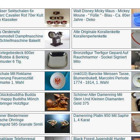
äser Sektschalen 6x
Walt Disney Micky Maus - Mickey
rc Cavalier Rot 70er Kult
Mouse - " Füße " - Blau - Ca. 80er
 Klassiker
Jahre - Deko
s Oesterwitz
Alte Originale Korallenkette
ebsmodell Dampfmaschine
Korallenperlenkette
Schleifmaschine Bakelit
rlegebesteck 800er
Bronzefigur Tierfigur Gepard Auf
 Robbe & Berking
Rauchmarmor - Sockel Signiert
uster 6 Tlg.
Milo
chale Mit Reklame
(mk010) Barocke Meissen Tasse,
herung Feuersozität
Blumenbukett, Marcolini Periode
marke 1. Wahl
1774 - 1814, 1. Wahl
 Glücksbuddha Budda
Schöner Alter Damenring Mit
t Happy Buddha Mönch
Stein Und Kleinen Diamanten
bringer Holzfigur
Gold 375
ner Biedermeier
Damenring Platin 950 Mit Saphir
ische Ohrringe
1, 4 Karat
gold 585 Granate Simili
nablage Telefonregal
Black Forest Jugendstil Hunter