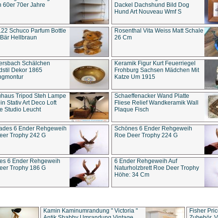
 60er 70er Jahre
Dackel Dachshund Bild Dog
Hund Art Nouveau Wmf S
22 Schuco Parfum Bottle
Rosenthal Vita Weiss Matt Schale
Bär Hellbraun
26 Cm
ersbach Schälchen
Keramik Figur Kurt Feuerriegel
stil Dekor 1865
Frohburg Sachsen Mädchen Mit
ngmontur
Katze Um 1915
uhaus Tripod Steh Lampe
Schaeffenacker Wand Platte
in Stativ Art Deco Loft
Fliese Relief Wandkeramik Wall
e Studio Leucht
Plaque Fisch
ades 6 Ender Rehgeweih
Schönes 6 Ender Rehgeweih
eer Trophy 242 G
Roe Deer Trophy 224 G
es 6 Ender Rehgeweih
6 Ender Rehgeweih Auf
eer Trophy 186 G
Naturholzbrett Roe Deer Trophy
Höhe: 34 Cm
Kamin Kaminumrandung " Victoria "
Fisher Pri
Antik Shabby Umrandung Vintage
Zubehör, V