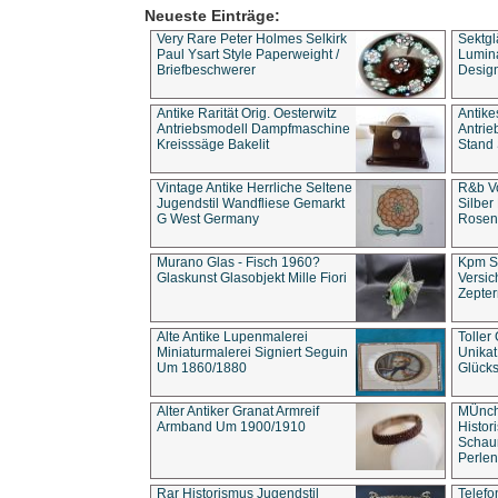
Neueste Einträge:
Very Rare Peter Holmes Selkirk
Sektgl
Paul Ysart Style Paperweight /
Lumina
Briefbeschwerer
Design
Antike Rarität Orig. Oesterwitz
Antike
Antriebsmodell Dampfmaschine
Antri
Kreisssäge Bakelit
Stand 
Vintage Antike Herrliche Seltene
R&b Vo
Jugendstil Wandfliese Gemarkt
Silber
G West Germany
Rosenm
Murano Glas - Fisch 1960?
Kpm S
Glaskunst Glasobjekt Mille Fiori
Versic
Zepter
Alte Antike Lupenmalerei
Toller
Miniaturmalerei Signiert Seguin
Unika
Um 1860/1880
Glücks
Alter Antiker Granat Armreif
MÜnch
Armband Um 1900/1910
Histor
Schaum
Perlen
Rar Historismus Jugendstil
Telefo