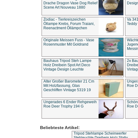
Drache Dragon Vase Dog Relief
Design
Scene Art Nouveau 1880
Zodiac - Tierkreiszeichen
Va 341
Öllampe Krebs, Forum Traiani,
Teddy 
Reenactment Öllämpchen
Originale Meissen Fuss - Vase
Wächt
Rosenmuster Mit Goldrand
Jugend
Messi
Bauhaus Tripod Steh Lampe
2x Ba
Holz Dreibein Spot Art Deco
Dreibe
Vintage Design Leuchte
Vintag
Alter Großer Barometer 21 Cm
Unger
Mit Holzfassung, Glas
Roe D
Geschliffen Vintage 5319 19
Ungerades 6 Ender Rehgeweih
Schön
Roe Deer Trophy 194 G
Roe D
Beliebteste Artikel:
Tripod Stehlampe Scheinwerfer
Stehleuchte Dreibein Holz Stativ