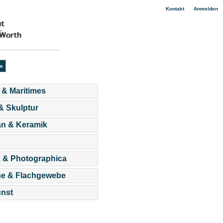
|
Kontakt
Anmelden
 & Maritimes
 & Skulptur
an & Keramik
 & Photographica
he & Flachgewebe
nst