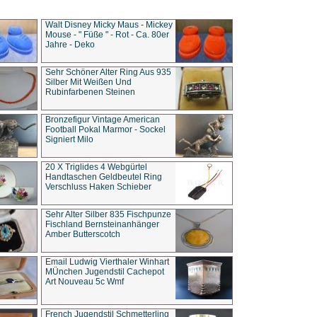
Walt Disney Micky Maus - Mickey
Mouse - " Füße " - Rot - Ca. 80er
Jahre - Deko
Sehr Schöner Alter Ring Aus 935
Silber Mit Weißen Und
Rubinfarbenen Steinen
Bronzefigur Vintage American
Football Pokal Marmor - Sockel
Signiert Milo
20 X Triglides 4 Webgürtel
Handtaschen Geldbeutel Ring
Verschluss Haken Schieber
Sehr Alter Silber 835 Fischpunze
Fischland Bernsteinanhänger
Amber Butterscotch
Email Ludwig Vierthaler Winhart
MÜnchen Jugendstil Cachepot
Art Nouveau 5c Wmf
French Jugendstil Schmetterling