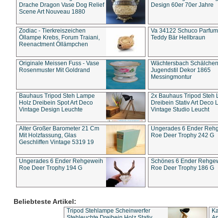
Drache Dragon Vase Dog Relief
Design 60er 70er Jahre
Scene Art Nouveau 1880
Zodiac - Tierkreiszeichen
Va 34122 Schuco Parfum 
Öllampe Krebs, Forum Traiani,
Teddy Bär Hellbraun
Reenactment Öllämpchen
Originale Meissen Fuss - Vase
Wächtersbach Schälche
Rosenmuster Mit Goldrand
Jugendstil Dekor 1865
Messingmontur
Bauhaus Tripod Steh Lampe
2x Bauhaus Tripod Steh
Holz Dreibein Spot Art Deco
Dreibein Stativ Art Deco L
Vintage Design Leuchte
Vintage Studio Leucht
Alter Großer Barometer 21 Cm
Ungerades 6 Ender Reh
Mit Holzfassung, Glas
Roe Deer Trophy 242 G
Geschliffen Vintage 5319 19
Ungerades 6 Ender Rehgeweih
Schönes 6 Ender Rehge
Roe Deer Trophy 194 G
Roe Deer Trophy 186 G
Beliebteste Artikel:
Tripod Stehlampe Scheinwerfer
Ka
Stehleuchte Dreibein Holz Stativ
An