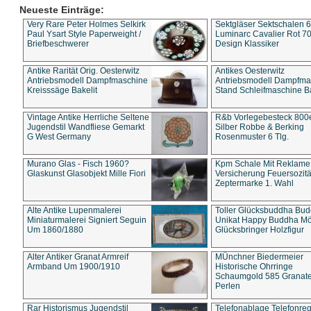
Neueste Einträge:
Very Rare Peter Holmes Selkirk
Sektgläser Sektschalen 
Paul Ysart Style Paperweight /
Luminarc Cavalier Rot 70
Briefbeschwerer
Design Klassiker
Antike Rarität Orig. Oesterwitz
Antikes Oesterwitz
Antriebsmodell Dampfmaschine
Antriebsmodell Dampfma
Kreisssäge Bakelit
Stand Schleifmaschine Ba
Vintage Antike Herrliche Seltene
R&b Vorlegebesteck 800
Jugendstil Wandfliese Gemarkt
Silber Robbe & Berking
G West Germany
Rosenmuster 6 Tlg.
Murano Glas - Fisch 1960?
Kpm Schale Mit Reklame
Glaskunst Glasobjekt Mille Fiori
Versicherung Feuersozitä
Zeptermarke 1. Wahl
Alte Antike Lupenmalerei
Toller Glücksbuddha Bu
Miniaturmalerei Signiert Seguin
Unikat Happy Buddha M
Um 1860/1880
Glücksbringer Holzfigur
Alter Antiker Granat Armreif
MÜnchner Biedermeier
Armband Um 1900/1910
Historische Ohrringe
Schaumgold 585 Granate 
Perlen
Rar Historismus Jugendstil
Telefonablage Telefonreg