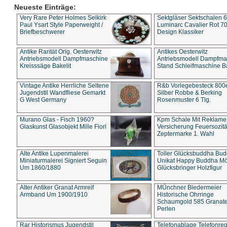
Neueste Einträge:
Very Rare Peter Holmes Selkirk
Sektgläser Sektschalen 
Paul Ysart Style Paperweight /
Luminarc Cavalier Rot 70
Briefbeschwerer
Design Klassiker
Antike Rarität Orig. Oesterwitz
Antikes Oesterwitz
Antriebsmodell Dampfmaschine
Antriebsmodell Dampfma
Kreisssäge Bakelit
Stand Schleifmaschine Ba
Vintage Antike Herrliche Seltene
R&b Vorlegebesteck 800
Jugendstil Wandfliese Gemarkt
Silber Robbe & Berking
G West Germany
Rosenmuster 6 Tlg.
Murano Glas - Fisch 1960?
Kpm Schale Mit Reklame
Glaskunst Glasobjekt Mille Fiori
Versicherung Feuersozitä
Zeptermarke 1. Wahl
Alte Antike Lupenmalerei
Toller Glücksbuddha Bu
Miniaturmalerei Signiert Seguin
Unikat Happy Buddha M
Um 1860/1880
Glücksbringer Holzfigur
Alter Antiker Granat Armreif
MÜnchner Biedermeier
Armband Um 1900/1910
Historische Ohrringe
Schaumgold 585 Granate 
Perlen
Rar Historismus Jugendstil
Telefonablage Telefonreg