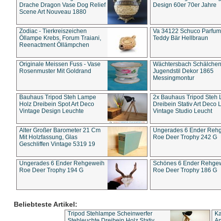
Drache Dragon Vase Dog Relief
Design 60er 70er Jahre
Scene Art Nouveau 1880
Zodiac - Tierkreiszeichen
Va 34122 Schuco Parfum 
Öllampe Krebs, Forum Traiani,
Teddy Bär Hellbraun
Reenactment Öllämpchen
Originale Meissen Fuss - Vase
Wächtersbach Schälche
Rosenmuster Mit Goldrand
Jugendstil Dekor 1865
Messingmontur
Bauhaus Tripod Steh Lampe
2x Bauhaus Tripod Steh
Holz Dreibein Spot Art Deco
Dreibein Stativ Art Deco L
Vintage Design Leuchte
Vintage Studio Leucht
Alter Großer Barometer 21 Cm
Ungerades 6 Ender Reh
Mit Holzfassung, Glas
Roe Deer Trophy 242 G
Geschliffen Vintage 5319 19
Ungerades 6 Ender Rehgeweih
Schönes 6 Ender Rehge
Roe Deer Trophy 194 G
Roe Deer Trophy 186 G
Beliebteste Artikel:
Tripod Stehlampe Scheinwerfer
Ka
Stehleuchte Dreibein Holz Stativ
An