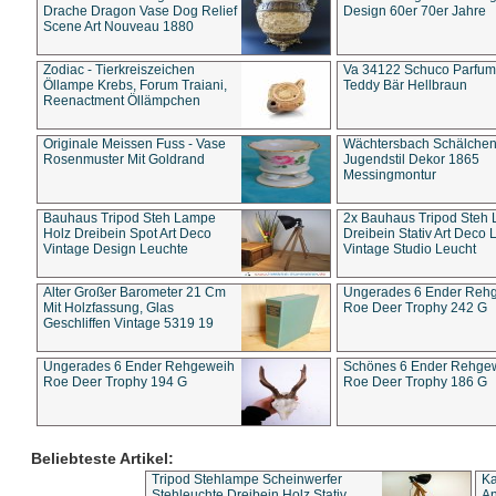
Drache Dragon Vase Dog Relief
Design 60er 70er Jahre
Scene Art Nouveau 1880
Zodiac - Tierkreiszeichen
Va 34122 Schuco Parfum 
Öllampe Krebs, Forum Traiani,
Teddy Bär Hellbraun
Reenactment Öllämpchen
Originale Meissen Fuss - Vase
Wächtersbach Schälche
Rosenmuster Mit Goldrand
Jugendstil Dekor 1865
Messingmontur
Bauhaus Tripod Steh Lampe
2x Bauhaus Tripod Steh
Holz Dreibein Spot Art Deco
Dreibein Stativ Art Deco L
Vintage Design Leuchte
Vintage Studio Leucht
Alter Großer Barometer 21 Cm
Ungerades 6 Ender Reh
Mit Holzfassung, Glas
Roe Deer Trophy 242 G
Geschliffen Vintage 5319 19
Ungerades 6 Ender Rehgeweih
Schönes 6 Ender Rehge
Roe Deer Trophy 194 G
Roe Deer Trophy 186 G
Beliebteste Artikel:
Tripod Stehlampe Scheinwerfer
Ka
Stehleuchte Dreibein Holz Stativ
An