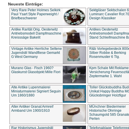
Neueste Einträge:
Very Rare Peter Holmes Selkirk
Sektgläser Sektschalen 
Paul Ysart Style Paperweight /
Luminarc Cavalier Rot 70
Briefbeschwerer
Design Klassiker
Antike Rarität Orig. Oesterwitz
Antikes Oesterwitz
Antriebsmodell Dampfmaschine
Antriebsmodell Dampfma
Kreisssäge Bakelit
Stand Schleifmaschine Ba
Vintage Antike Herrliche Seltene
R&b Vorlegebesteck 800
Jugendstil Wandfliese Gemarkt
Silber Robbe & Berking
G West Germany
Rosenmuster 6 Tlg.
Murano Glas - Fisch 1960?
Kpm Schale Mit Reklame
Glaskunst Glasobjekt Mille Fiori
Versicherung Feuersozitä
Zeptermarke 1. Wahl
Alte Antike Lupenmalerei
Toller Glücksbuddha Bu
Miniaturmalerei Signiert Seguin
Unikat Happy Buddha M
Um 1860/1880
Glücksbringer Holzfigur
Alter Antiker Granat Armreif
MÜnchner Biedermeier
Armband Um 1900/1910
Historische Ohrringe
Schaumgold 585 Granate 
Perlen
Rar Historismus Jugendstil
Telefonablage Telefonreg