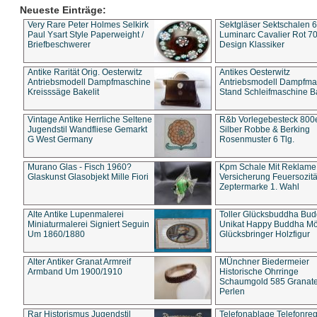
Neueste Einträge:
Very Rare Peter Holmes Selkirk
Sektgläser Sektschalen 
Paul Ysart Style Paperweight /
Luminarc Cavalier Rot 70
Briefbeschwerer
Design Klassiker
Antike Rarität Orig. Oesterwitz
Antikes Oesterwitz
Antriebsmodell Dampfmaschine
Antriebsmodell Dampfma
Kreisssäge Bakelit
Stand Schleifmaschine Ba
Vintage Antike Herrliche Seltene
R&b Vorlegebesteck 800
Jugendstil Wandfliese Gemarkt
Silber Robbe & Berking
G West Germany
Rosenmuster 6 Tlg.
Murano Glas - Fisch 1960?
Kpm Schale Mit Reklame
Glaskunst Glasobjekt Mille Fiori
Versicherung Feuersozitä
Zeptermarke 1. Wahl
Alte Antike Lupenmalerei
Toller Glücksbuddha Bu
Miniaturmalerei Signiert Seguin
Unikat Happy Buddha M
Um 1860/1880
Glücksbringer Holzfigur
Alter Antiker Granat Armreif
MÜnchner Biedermeier
Armband Um 1900/1910
Historische Ohrringe
Schaumgold 585 Granate 
Perlen
Rar Historismus Jugendstil
Telefonablage Telefonreg