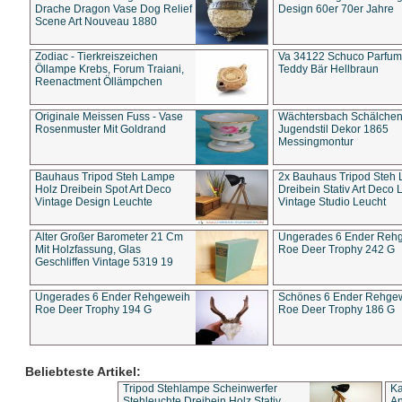
Drache Dragon Vase Dog Relief
Design 60er 70er Jahre
Scene Art Nouveau 1880
Zodiac - Tierkreiszeichen
Va 34122 Schuco Parfum 
Öllampe Krebs, Forum Traiani,
Teddy Bär Hellbraun
Reenactment Öllämpchen
Originale Meissen Fuss - Vase
Wächtersbach Schälche
Rosenmuster Mit Goldrand
Jugendstil Dekor 1865
Messingmontur
Bauhaus Tripod Steh Lampe
2x Bauhaus Tripod Steh
Holz Dreibein Spot Art Deco
Dreibein Stativ Art Deco L
Vintage Design Leuchte
Vintage Studio Leucht
Alter Großer Barometer 21 Cm
Ungerades 6 Ender Reh
Mit Holzfassung, Glas
Roe Deer Trophy 242 G
Geschliffen Vintage 5319 19
Ungerades 6 Ender Rehgeweih
Schönes 6 Ender Rehge
Roe Deer Trophy 194 G
Roe Deer Trophy 186 G
Beliebteste Artikel:
Tripod Stehlampe Scheinwerfer
Ka
Stehleuchte Dreibein Holz Stativ
An