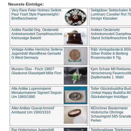
Neueste Einträge:
Very Rare Peter Holmes Selkirk
Sektgläser Sektschalen 
Paul Ysart Style Paperweight /
Luminarc Cavalier Rot 70
Briefbeschwerer
Design Klassiker
Antike Rarität Orig. Oesterwitz
Antikes Oesterwitz
Antriebsmodell Dampfmaschine
Antriebsmodell Dampfma
Kreisssäge Bakelit
Stand Schleifmaschine Ba
Vintage Antike Herrliche Seltene
R&b Vorlegebesteck 800
Jugendstil Wandfliese Gemarkt
Silber Robbe & Berking
G West Germany
Rosenmuster 6 Tlg.
Murano Glas - Fisch 1960?
Kpm Schale Mit Reklame
Glaskunst Glasobjekt Mille Fiori
Versicherung Feuersozitä
Zeptermarke 1. Wahl
Alte Antike Lupenmalerei
Toller Glücksbuddha Bu
Miniaturmalerei Signiert Seguin
Unikat Happy Buddha M
Um 1860/1880
Glücksbringer Holzfigur
Alter Antiker Granat Armreif
MÜnchner Biedermeier
Armband Um 1900/1910
Historische Ohrringe
Schaumgold 585 Granate 
Perlen
Rar Historismus Jugendstil
Telefonablage Telefonreg