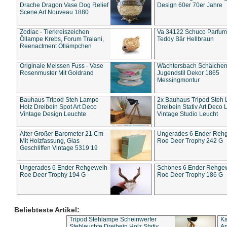
Drache Dragon Vase Dog Relief
Design 60er 70er Jahre
Scene Art Nouveau 1880
Zodiac - Tierkreiszeichen
Va 34122 Schuco Parfum 
Öllampe Krebs, Forum Traiani,
Teddy Bär Hellbraun
Reenactment Öllämpchen
Originale Meissen Fuss - Vase
Wächtersbach Schälche
Rosenmuster Mit Goldrand
Jugendstil Dekor 1865
Messingmontur
Bauhaus Tripod Steh Lampe
2x Bauhaus Tripod Steh
Holz Dreibein Spot Art Deco
Dreibein Stativ Art Deco L
Vintage Design Leuchte
Vintage Studio Leucht
Alter Großer Barometer 21 Cm
Ungerades 6 Ender Reh
Mit Holzfassung, Glas
Roe Deer Trophy 242 G
Geschliffen Vintage 5319 19
Ungerades 6 Ender Rehgeweih
Schönes 6 Ender Rehge
Roe Deer Trophy 194 G
Roe Deer Trophy 186 G
Beliebteste Artikel:
Tripod Stehlampe Scheinwerfer
Ka
Stehleuchte Dreibein Holz Stativ
An