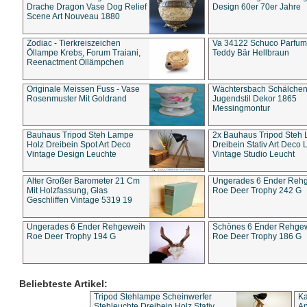
Drache Dragon Vase Dog Relief
Design 60er 70er Jahre
Scene Art Nouveau 1880
Zodiac - Tierkreiszeichen
Va 34122 Schuco Parfum 
Öllampe Krebs, Forum Traiani,
Teddy Bär Hellbraun
Reenactment Öllämpchen
Originale Meissen Fuss - Vase
Wächtersbach Schälche
Rosenmuster Mit Goldrand
Jugendstil Dekor 1865
Messingmontur
Bauhaus Tripod Steh Lampe
2x Bauhaus Tripod Steh
Holz Dreibein Spot Art Deco
Dreibein Stativ Art Deco L
Vintage Design Leuchte
Vintage Studio Leucht
Alter Großer Barometer 21 Cm
Ungerades 6 Ender Reh
Mit Holzfassung, Glas
Roe Deer Trophy 242 G
Geschliffen Vintage 5319 19
Ungerades 6 Ender Rehgeweih
Schönes 6 Ender Rehge
Roe Deer Trophy 194 G
Roe Deer Trophy 186 G
Beliebteste Artikel:
Tripod Stehlampe Scheinwerfer
Ka
Stehleuchte Dreibein Holz Stativ
An