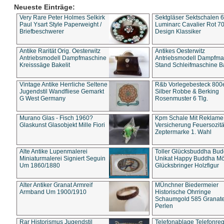
Neueste Einträge:
Very Rare Peter Holmes Selkirk
Sektgläser Sektschalen 
Paul Ysart Style Paperweight /
Luminarc Cavalier Rot 70
Briefbeschwerer
Design Klassiker
Antike Rarität Orig. Oesterwitz
Antikes Oesterwitz
Antriebsmodell Dampfmaschine
Antriebsmodell Dampfma
Kreisssäge Bakelit
Stand Schleifmaschine Ba
Vintage Antike Herrliche Seltene
R&b Vorlegebesteck 800
Jugendstil Wandfliese Gemarkt
Silber Robbe & Berking
G West Germany
Rosenmuster 6 Tlg.
Murano Glas - Fisch 1960?
Kpm Schale Mit Reklame
Glaskunst Glasobjekt Mille Fiori
Versicherung Feuersozitä
Zeptermarke 1. Wahl
Alte Antike Lupenmalerei
Toller Glücksbuddha Bu
Miniaturmalerei Signiert Seguin
Unikat Happy Buddha M
Um 1860/1880
Glücksbringer Holzfigur
Alter Antiker Granat Armreif
MÜnchner Biedermeier
Armband Um 1900/1910
Historische Ohrringe
Schaumgold 585 Granate 
Perlen
Rar Historismus Jugendstil
Telefonablage Telefonreg