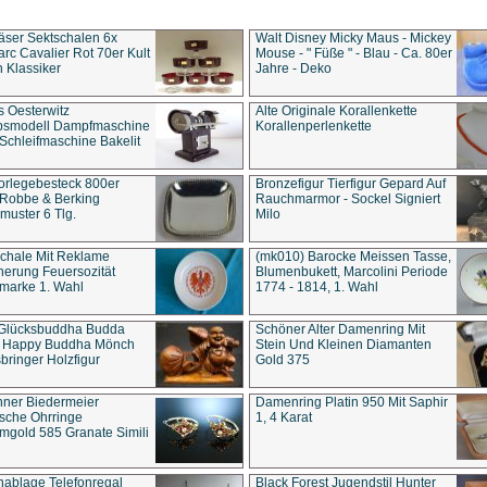
äser Sektschalen 6x
Walt Disney Micky Maus - Mickey
rc Cavalier Rot 70er Kult
Mouse - " Füße " - Blau - Ca. 80er
 Klassiker
Jahre - Deko
s Oesterwitz
Alte Originale Korallenkette
ebsmodell Dampfmaschine
Korallenperlenkette
Schleifmaschine Bakelit
rlegebesteck 800er
Bronzefigur Tierfigur Gepard Auf
 Robbe & Berking
Rauchmarmor - Sockel Signiert
uster 6 Tlg.
Milo
chale Mit Reklame
(mk010) Barocke Meissen Tasse,
herung Feuersozität
Blumenbukett, Marcolini Periode
marke 1. Wahl
1774 - 1814, 1. Wahl
 Glücksbuddha Budda
Schöner Alter Damenring Mit
t Happy Buddha Mönch
Stein Und Kleinen Diamanten
bringer Holzfigur
Gold 375
ner Biedermeier
Damenring Platin 950 Mit Saphir
ische Ohrringe
1, 4 Karat
gold 585 Granate Simili
nablage Telefonregal
Black Forest Jugendstil Hunter