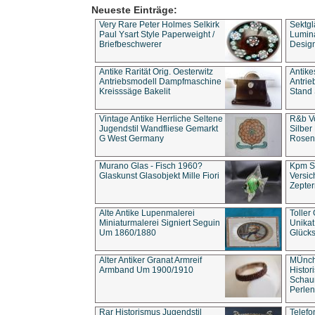
Neueste Einträge:
Very Rare Peter Holmes Selkirk
Sektgl
Paul Ysart Style Paperweight /
Lumina
Briefbeschwerer
Design
Antike Rarität Orig. Oesterwitz
Antike
Antriebsmodell Dampfmaschine
Antri
Kreisssäge Bakelit
Stand 
Vintage Antike Herrliche Seltene
R&b Vo
Jugendstil Wandfliese Gemarkt
Silber
G West Germany
Rosenm
Murano Glas - Fisch 1960?
Kpm S
Glaskunst Glasobjekt Mille Fiori
Versic
Zepter
Alte Antike Lupenmalerei
Toller
Miniaturmalerei Signiert Seguin
Unika
Um 1860/1880
Glücks
Alter Antiker Granat Armreif
MÜnch
Armband Um 1900/1910
Histor
Schaum
Perlen
Rar Historismus Jugendstil
Telefo