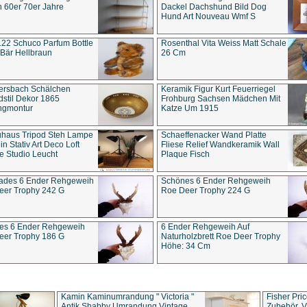
 60er 70er Jahre
Dackel Dachshund Bild Dog
Hund Art Nouveau Wmf S
22 Schuco Parfum Bottle
Rosenthal Vita Weiss Matt Schale
Bär Hellbraun
26 Cm
ersbach Schälchen
Keramik Figur Kurt Feuerriegel
stil Dekor 1865
Frohburg Sachsen Mädchen Mit
ngmontur
Katze Um 1915
uhaus Tripod Steh Lampe
Schaeffenacker Wand Platte
in Stativ Art Deco Loft
Fliese Relief Wandkeramik Wall
e Studio Leucht
Plaque Fisch
ades 6 Ender Rehgeweih
Schönes 6 Ender Rehgeweih
eer Trophy 242 G
Roe Deer Trophy 224 G
es 6 Ender Rehgeweih
6 Ender Rehgeweih Auf
eer Trophy 186 G
Naturholzbrett Roe Deer Trophy
Höhe: 34 Cm
Kamin Kaminumrandung " Victoria "
Fisher Pri
Antik Shabby Umrandung Vintage
Zubehör, V