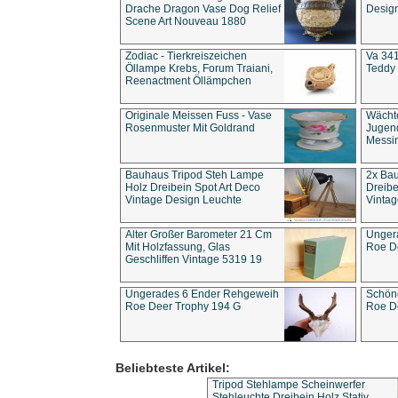
Drache Dragon Vase Dog Relief
Design
Scene Art Nouveau 1880
Zodiac - Tierkreiszeichen
Va 341
Öllampe Krebs, Forum Traiani,
Teddy 
Reenactment Öllämpchen
Originale Meissen Fuss - Vase
Wächt
Rosenmuster Mit Goldrand
Jugend
Messi
Bauhaus Tripod Steh Lampe
2x Ba
Holz Dreibein Spot Art Deco
Dreibe
Vintage Design Leuchte
Vintag
Alter Großer Barometer 21 Cm
Unger
Mit Holzfassung, Glas
Roe D
Geschliffen Vintage 5319 19
Ungerades 6 Ender Rehgeweih
Schön
Roe Deer Trophy 194 G
Roe D
Beliebteste Artikel:
Tripod Stehlampe Scheinwerfer
Stehleuchte Dreibein Holz Stativ