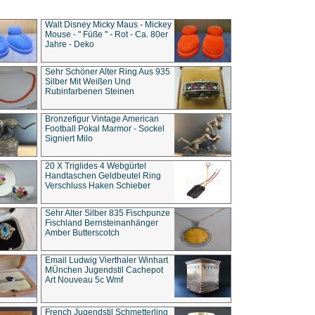
Walt Disney Micky Maus - Mickey
Mouse - " Füße " - Rot - Ca. 80er
Jahre - Deko
Sehr Schöner Alter Ring Aus 935
Silber Mit Weißen Und
Rubinfarbenen Steinen
Bronzefigur Vintage American
Football Pokal Marmor - Sockel
Signiert Milo
20 X Triglides 4 Webgürtel
Handtaschen Geldbeutel Ring
Verschluss Haken Schieber
Sehr Alter Silber 835 Fischpunze
Fischland Bernsteinanhänger
Amber Butterscotch
Email Ludwig Vierthaler Winhart
MÜnchen Jugendstil Cachepot
Art Nouveau 5c Wmf
French Jugendstil Schmetterling