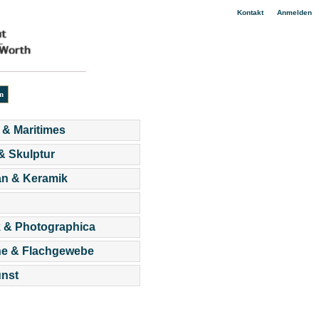
|
Kontakt
Anmelden
 & Maritimes
 & Skulptur
an & Keramik
 & Photographica
he & Flachgewebe
nst