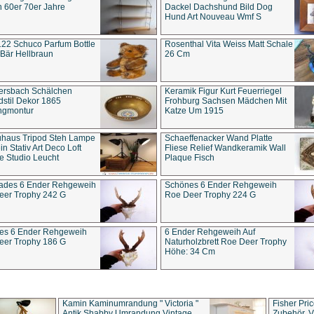
 60er 70er Jahre
Dackel Dachshund Bild Dog
Hund Art Nouveau Wmf S
22 Schuco Parfum Bottle
Rosenthal Vita Weiss Matt Schale
Bär Hellbraun
26 Cm
ersbach Schälchen
Keramik Figur Kurt Feuerriegel
stil Dekor 1865
Frohburg Sachsen Mädchen Mit
ngmontur
Katze Um 1915
uhaus Tripod Steh Lampe
Schaeffenacker Wand Platte
in Stativ Art Deco Loft
Fliese Relief Wandkeramik Wall
e Studio Leucht
Plaque Fisch
ades 6 Ender Rehgeweih
Schönes 6 Ender Rehgeweih
eer Trophy 242 G
Roe Deer Trophy 224 G
es 6 Ender Rehgeweih
6 Ender Rehgeweih Auf
eer Trophy 186 G
Naturholzbrett Roe Deer Trophy
Höhe: 34 Cm
Kamin Kaminumrandung " Victoria "
Fisher Pri
Antik Shabby Umrandung Vintage
Zubehör, V