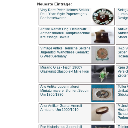
Neueste Einträge:
Very Rare Peter Holmes Selkirk
Sektgl
Paul Ysart Style Paperweight /
Lumina
Briefbeschwerer
Design
Antike Rarität Orig. Oesterwitz
Antike
Antriebsmodell Dampfmaschine
Antri
Kreisssäge Bakelit
Stand 
Vintage Antike Herrliche Seltene
R&b Vo
Jugendstil Wandfliese Gemarkt
Silber
G West Germany
Rosenm
Murano Glas - Fisch 1960?
Kpm S
Glaskunst Glasobjekt Mille Fiori
Versic
Zepter
Alte Antike Lupenmalerei
Toller
Miniaturmalerei Signiert Seguin
Unika
Um 1860/1880
Glücks
Alter Antiker Granat Armreif
MÜnch
Armband Um 1900/1910
Histor
Schaum
Perlen
Rar Historismus Jugendstil
Telefo