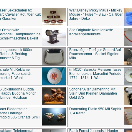
äser Sektschalen 6x
Walt Disney Micky Maus - Mickey
rc Cavalier Rot 70er Kult
Mouse - " Füße " - Blau - Ca. 80er
 Klassiker
Jahre - Deko
s Oesterwitz
Alte Originale Korallenkette
ebsmodell Dampfmaschine
Korallenperlenkette
Schleifmaschine Bakelit
rlegebesteck 800er
Bronzefigur Tierfigur Gepard Auf
 Robbe & Berking
Rauchmarmor - Sockel Signiert
uster 6 Tlg.
Milo
chale Mit Reklame
(mk010) Barocke Meissen Tasse,
herung Feuersozität
Blumenbukett, Marcolini Periode
marke 1. Wahl
1774 - 1814, 1. Wahl
 Glücksbuddha Budda
Schöner Alter Damenring Mit
t Happy Buddha Mönch
Stein Und Kleinen Diamanten
bringer Holzfigur
Gold 375
ner Biedermeier
Damenring Platin 950 Mit Saphir
ische Ohrringe
1, 4 Karat
gold 585 Granate Simili
nablage Telefonregal
Black Forest Jugendstil Hunter