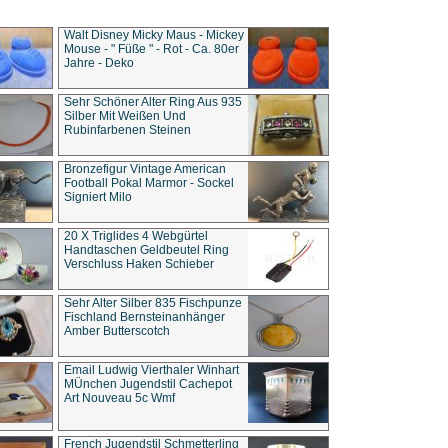
Walt Disney Micky Maus - Mickey
Mouse - " Füße " - Rot - Ca. 80er
Jahre - Deko
Sehr Schöner Alter Ring Aus 935
Silber Mit Weißen Und
Rubinfarbenen Steinen
Bronzefigur Vintage American
Football Pokal Marmor - Sockel
Signiert Milo
20 X Triglides 4 Webgürtel
Handtaschen Geldbeutel Ring
Verschluss Haken Schieber
Sehr Alter Silber 835 Fischpunze
Fischland Bernsteinanhänger
Amber Butterscotch
Email Ludwig Vierthaler Winhart
MÜnchen Jugendstil Cachepot
Art Nouveau 5c Wmf
French Jugendstil Schmetterling