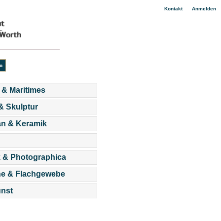
|
Kontakt
Anmelden
 & Maritimes
 & Skulptur
an & Keramik
 & Photographica
he & Flachgewebe
nst