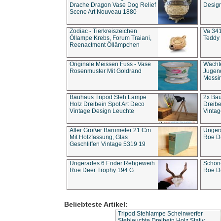
Drache Dragon Vase Dog Relief
Design
Scene Art Nouveau 1880
Zodiac - Tierkreiszeichen
Va 341
Öllampe Krebs, Forum Traiani,
Teddy 
Reenactment Öllämpchen
Originale Meissen Fuss - Vase
Wächt
Rosenmuster Mit Goldrand
Jugend
Messi
Bauhaus Tripod Steh Lampe
2x Ba
Holz Dreibein Spot Art Deco
Dreibe
Vintage Design Leuchte
Vintag
Alter Großer Barometer 21 Cm
Unger
Mit Holzfassung, Glas
Roe D
Geschliffen Vintage 5319 19
Ungerades 6 Ender Rehgeweih
Schön
Roe Deer Trophy 194 G
Roe D
Beliebteste Artikel:
Tripod Stehlampe Scheinwerfer
Stehleuchte Dreibein Holz Stativ