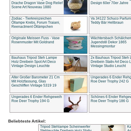
Drache Dragon Vase Dog Relief
Design 60er 70er Jahre
Scene Art Nouveau 1880
Zodiac - Tierkreiszeichen
Va 34122 Schuco Parfum 
Öllampe Krebs, Forum Traiani,
Teddy Bär Hellbraun
Reenactment Öllämpchen
Originale Meissen Fuss - Vase
Wächtersbach Schälche
Rosenmuster Mit Goldrand
Jugendstil Dekor 1865
Messingmontur
Bauhaus Tripod Steh Lampe
2x Bauhaus Tripod Steh
Holz Dreibein Spot Art Deco
Dreibein Stativ Art Deco L
Vintage Design Leuchte
Vintage Studio Leucht
Alter Großer Barometer 21 Cm
Ungerades 6 Ender Reh
Mit Holzfassung, Glas
Roe Deer Trophy 242 G
Geschliffen Vintage 5319 19
Ungerades 6 Ender Rehgeweih
Schönes 6 Ender Rehge
Roe Deer Trophy 194 G
Roe Deer Trophy 186 G
Beliebteste Artikel:
Tripod Stehlampe Scheinwerfer
Ka
Stehleuchte Dreibein Holz Stativ
An