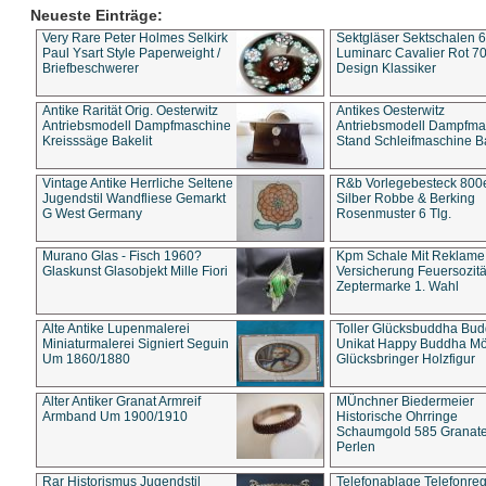
Neueste Einträge:
Very Rare Peter Holmes Selkirk
Sektgläser Sektschalen 
Paul Ysart Style Paperweight /
Luminarc Cavalier Rot 70
Briefbeschwerer
Design Klassiker
Antike Rarität Orig. Oesterwitz
Antikes Oesterwitz
Antriebsmodell Dampfmaschine
Antriebsmodell Dampfma
Kreisssäge Bakelit
Stand Schleifmaschine Ba
Vintage Antike Herrliche Seltene
R&b Vorlegebesteck 800
Jugendstil Wandfliese Gemarkt
Silber Robbe & Berking
G West Germany
Rosenmuster 6 Tlg.
Murano Glas - Fisch 1960?
Kpm Schale Mit Reklame
Glaskunst Glasobjekt Mille Fiori
Versicherung Feuersozitä
Zeptermarke 1. Wahl
Alte Antike Lupenmalerei
Toller Glücksbuddha Bu
Miniaturmalerei Signiert Seguin
Unikat Happy Buddha M
Um 1860/1880
Glücksbringer Holzfigur
Alter Antiker Granat Armreif
MÜnchner Biedermeier
Armband Um 1900/1910
Historische Ohrringe
Schaumgold 585 Granate 
Perlen
Rar Historismus Jugendstil
Telefonablage Telefonreg