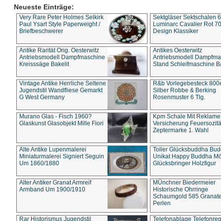
Neueste Einträge:
Very Rare Peter Holmes Selkirk
Sektgläser Sektschalen 
Paul Ysart Style Paperweight /
Luminarc Cavalier Rot 70
Briefbeschwerer
Design Klassiker
Antike Rarität Orig. Oesterwitz
Antikes Oesterwitz
Antriebsmodell Dampfmaschine
Antriebsmodell Dampfma
Kreisssäge Bakelit
Stand Schleifmaschine Ba
Vintage Antike Herrliche Seltene
R&b Vorlegebesteck 800
Jugendstil Wandfliese Gemarkt
Silber Robbe & Berking
G West Germany
Rosenmuster 6 Tlg.
Murano Glas - Fisch 1960?
Kpm Schale Mit Reklame
Glaskunst Glasobjekt Mille Fiori
Versicherung Feuersozitä
Zeptermarke 1. Wahl
Alte Antike Lupenmalerei
Toller Glücksbuddha Bu
Miniaturmalerei Signiert Seguin
Unikat Happy Buddha M
Um 1860/1880
Glücksbringer Holzfigur
Alter Antiker Granat Armreif
MÜnchner Biedermeier
Armband Um 1900/1910
Historische Ohrringe
Schaumgold 585 Granate 
Perlen
Rar Historismus Jugendstil
Telefonablage Telefonreg