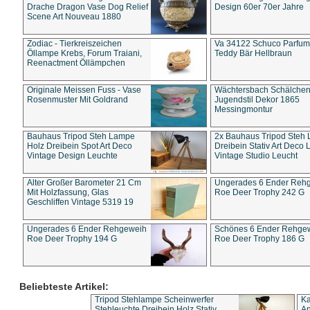
Drache Dragon Vase Dog Relief
Design 60er 70er Jahre
Scene Art Nouveau 1880
Zodiac - Tierkreiszeichen
Va 34122 Schuco Parfum 
Öllampe Krebs, Forum Traiani,
Teddy Bär Hellbraun
Reenactment Öllämpchen
Originale Meissen Fuss - Vase
Wächtersbach Schälche
Rosenmuster Mit Goldrand
Jugendstil Dekor 1865
Messingmontur
Bauhaus Tripod Steh Lampe
2x Bauhaus Tripod Steh
Holz Dreibein Spot Art Deco
Dreibein Stativ Art Deco L
Vintage Design Leuchte
Vintage Studio Leucht
Alter Großer Barometer 21 Cm
Ungerades 6 Ender Reh
Mit Holzfassung, Glas
Roe Deer Trophy 242 G
Geschliffen Vintage 5319 19
Ungerades 6 Ender Rehgeweih
Schönes 6 Ender Rehge
Roe Deer Trophy 194 G
Roe Deer Trophy 186 G
Beliebteste Artikel:
Tripod Stehlampe Scheinwerfer
Ka
Stehleuchte Dreibein Holz Stativ
An