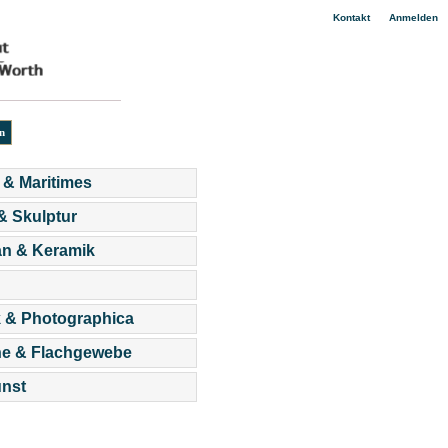
|
Kontakt
Anmelden
 & Maritimes
 & Skulptur
an & Keramik
 & Photographica
he & Flachgewebe
nst