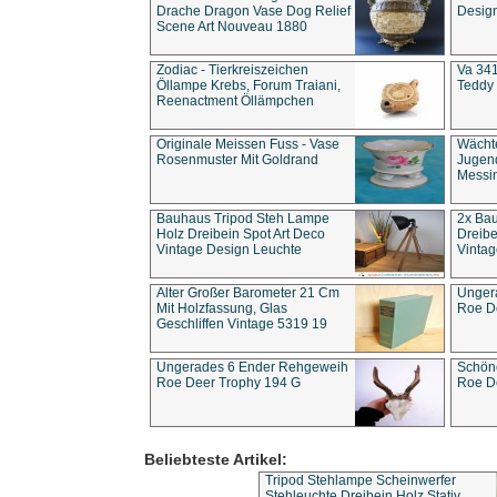
Drache Dragon Vase Dog Relief
Design
Scene Art Nouveau 1880
Zodiac - Tierkreiszeichen
Va 341
Öllampe Krebs, Forum Traiani,
Teddy 
Reenactment Öllämpchen
Originale Meissen Fuss - Vase
Wächt
Rosenmuster Mit Goldrand
Jugend
Messi
Bauhaus Tripod Steh Lampe
2x Ba
Holz Dreibein Spot Art Deco
Dreibe
Vintage Design Leuchte
Vintag
Alter Großer Barometer 21 Cm
Unger
Mit Holzfassung, Glas
Roe D
Geschliffen Vintage 5319 19
Ungerades 6 Ender Rehgeweih
Schön
Roe Deer Trophy 194 G
Roe D
Beliebteste Artikel:
Tripod Stehlampe Scheinwerfer
Stehleuchte Dreibein Holz Stativ