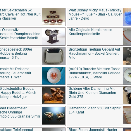
äser Sektschalen 6x
Walt Disney Micky Maus - Mickey
rc Cavalier Rot 70er Kult
Mouse - " Füße " - Blau - Ca. 80er
 Klassiker
Jahre - Deko
s Oesterwitz
Alte Originale Korallenkette
ebsmodell Dampfmaschine
Korallenperlenkette
Schleifmaschine Bakelit
rlegebesteck 800er
Bronzefigur Tierfigur Gepard Auf
 Robbe & Berking
Rauchmarmor - Sockel Signiert
uster 6 Tlg.
Milo
chale Mit Reklame
(mk010) Barocke Meissen Tasse,
herung Feuersozität
Blumenbukett, Marcolini Periode
marke 1. Wahl
1774 - 1814, 1. Wahl
 Glücksbuddha Budda
Schöner Alter Damenring Mit
t Happy Buddha Mönch
Stein Und Kleinen Diamanten
bringer Holzfigur
Gold 375
ner Biedermeier
Damenring Platin 950 Mit Saphir
ische Ohrringe
1, 4 Karat
gold 585 Granate Simili
nablage Telefonregal
Black Forest Jugendstil Hunter