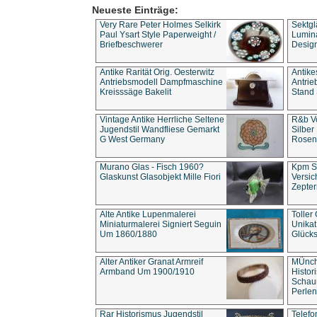
Neueste Einträge:
Very Rare Peter Holmes Selkirk
Sektgl
Paul Ysart Style Paperweight /
Lumina
Briefbeschwerer
Design
Antike Rarität Orig. Oesterwitz
Antike
Antriebsmodell Dampfmaschine
Antri
Kreisssäge Bakelit
Stand 
Vintage Antike Herrliche Seltene
R&b Vo
Jugendstil Wandfliese Gemarkt
Silber
G West Germany
Rosenm
Murano Glas - Fisch 1960?
Kpm S
Glaskunst Glasobjekt Mille Fiori
Versic
Zepter
Alte Antike Lupenmalerei
Toller
Miniaturmalerei Signiert Seguin
Unika
Um 1860/1880
Glücks
Alter Antiker Granat Armreif
MÜnch
Armband Um 1900/1910
Histor
Schaum
Perlen
Rar Historismus Jugendstil
Telefo