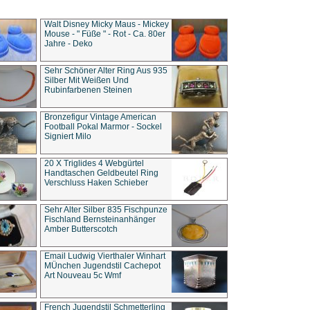
Walt Disney Micky Maus - Mickey
Mouse - " Füße " - Rot - Ca. 80er
Jahre - Deko
Sehr Schöner Alter Ring Aus 935
Silber Mit Weißen Und
Rubinfarbenen Steinen
Bronzefigur Vintage American
Football Pokal Marmor - Sockel
Signiert Milo
20 X Triglides 4 Webgürtel
Handtaschen Geldbeutel Ring
Verschluss Haken Schieber
Sehr Alter Silber 835 Fischpunze
Fischland Bernsteinanhänger
Amber Butterscotch
Email Ludwig Vierthaler Winhart
MÜnchen Jugendstil Cachepot
Art Nouveau 5c Wmf
French Jugendstil Schmetterling