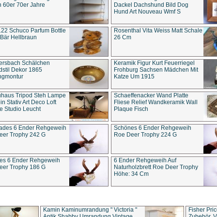
 60er 70er Jahre
Dackel Dachshund Bild Dog
Hund Art Nouveau Wmf S
22 Schuco Parfum Bottle
Rosenthal Vita Weiss Matt Schale
Bär Hellbraun
26 Cm
ersbach Schälchen
Keramik Figur Kurt Feuerriegel
stil Dekor 1865
Frohburg Sachsen Mädchen Mit
ngmontur
Katze Um 1915
uhaus Tripod Steh Lampe
Schaeffenacker Wand Platte
in Stativ Art Deco Loft
Fliese Relief Wandkeramik Wall
e Studio Leucht
Plaque Fisch
ades 6 Ender Rehgeweih
Schönes 6 Ender Rehgeweih
eer Trophy 242 G
Roe Deer Trophy 224 G
es 6 Ender Rehgeweih
6 Ender Rehgeweih Auf
eer Trophy 186 G
Naturholzbrett Roe Deer Trophy
Höhe: 34 Cm
Kamin Kaminumrandung " Victoria "
Fisher Pri
Antik Shabby Umrandung Vintage
Zubehör, V