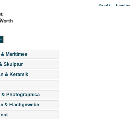
|
Kontakt
Anmelden
 & Maritimes
 & Skulptur
an & Keramik
 & Photographica
he & Flachgewebe
nst