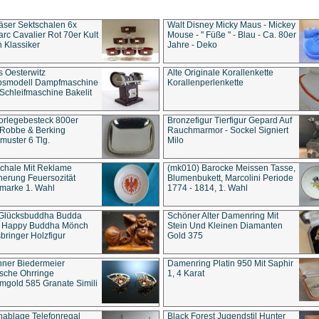
äser Sektschalen 6x
Walt Disney Micky Maus - Mickey
rc Cavalier Rot 70er Kult
Mouse - " Füße " - Blau - Ca. 80er
 Klassiker
Jahre - Deko
s Oesterwitz
Alte Originale Korallenkette
ebsmodell Dampfmaschine
Korallenperlenkette
Schleifmaschine Bakelit
rlegebesteck 800er
Bronzefigur Tierfigur Gepard Auf
 Robbe & Berking
Rauchmarmor - Sockel Signiert
uster 6 Tlg.
Milo
chale Mit Reklame
(mk010) Barocke Meissen Tasse,
herung Feuersozität
Blumenbukett, Marcolini Periode
marke 1. Wahl
1774 - 1814, 1. Wahl
 Glücksbuddha Budda
Schöner Alter Damenring Mit
t Happy Buddha Mönch
Stein Und Kleinen Diamanten
bringer Holzfigur
Gold 375
ner Biedermeier
Damenring Platin 950 Mit Saphir
ische Ohrringe
1, 4 Karat
gold 585 Granate Simili
nablage Telefonregal
Black Forest Jugendstil Hunter