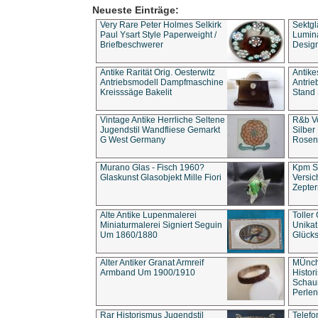
Neueste Einträge:
Very Rare Peter Holmes Selkirk
Sektgl
Paul Ysart Style Paperweight /
Lumina
Briefbeschwerer
Design
Antike Rarität Orig. Oesterwitz
Antike
Antriebsmodell Dampfmaschine
Antri
Kreisssäge Bakelit
Stand 
Vintage Antike Herrliche Seltene
R&b Vo
Jugendstil Wandfliese Gemarkt
Silber
G West Germany
Rosenm
Murano Glas - Fisch 1960?
Kpm S
Glaskunst Glasobjekt Mille Fiori
Versic
Zepter
Alte Antike Lupenmalerei
Toller
Miniaturmalerei Signiert Seguin
Unika
Um 1860/1880
Glücks
Alter Antiker Granat Armreif
MÜnch
Armband Um 1900/1910
Histor
Schaum
Perlen
Rar Historismus Jugendstil
Telefo