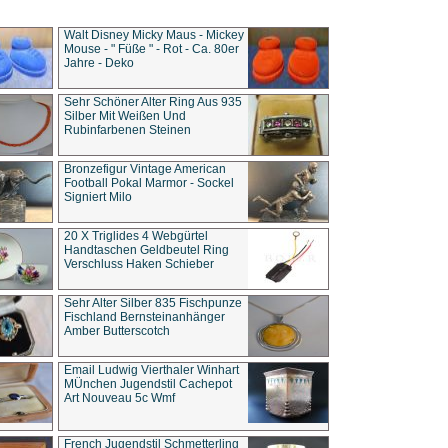
Walt Disney Micky Maus - Mickey
Mouse - " Füße " - Rot - Ca. 80er
Jahre - Deko
Sehr Schöner Alter Ring Aus 935
Silber Mit Weißen Und
Rubinfarbenen Steinen
Bronzefigur Vintage American
Football Pokal Marmor - Sockel
Signiert Milo
20 X Triglides 4 Webgürtel
Handtaschen Geldbeutel Ring
Verschluss Haken Schieber
Sehr Alter Silber 835 Fischpunze
Fischland Bernsteinanhänger
Amber Butterscotch
Email Ludwig Vierthaler Winhart
MÜnchen Jugendstil Cachepot
Art Nouveau 5c Wmf
French Jugendstil Schmetterling