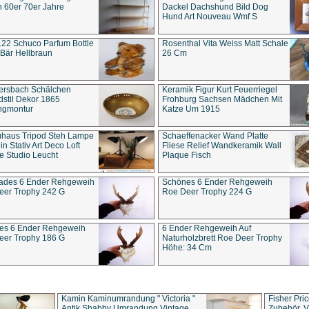
 60er 70er Jahre
Dackel Dachshund Bild Dog
Hund Art Nouveau Wmf S
22 Schuco Parfum Bottle
Rosenthal Vita Weiss Matt Schale
Bär Hellbraun
26 Cm
ersbach Schälchen
Keramik Figur Kurt Feuerriegel
stil Dekor 1865
Frohburg Sachsen Mädchen Mit
ngmontur
Katze Um 1915
uhaus Tripod Steh Lampe
Schaeffenacker Wand Platte
in Stativ Art Deco Loft
Fliese Relief Wandkeramik Wall
e Studio Leucht
Plaque Fisch
ades 6 Ender Rehgeweih
Schönes 6 Ender Rehgeweih
eer Trophy 242 G
Roe Deer Trophy 224 G
es 6 Ender Rehgeweih
6 Ender Rehgeweih Auf
eer Trophy 186 G
Naturholzbrett Roe Deer Trophy
Höhe: 34 Cm
Kamin Kaminumrandung " Victoria "
Fisher Pri
Antik Shabby Umrandung Vintage
Zubehör, V