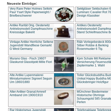
Neueste Einträge:
Very Rare Peter Holmes Selkirk
Sektgläser Sektschalen 
Paul Ysart Style Paperweight /
Luminarc Cavalier Rot 70
Briefbeschwerer
Design Klassiker
Antike Rarität Orig. Oesterwitz
Antikes Oesterwitz
Antriebsmodell Dampfmaschine
Antriebsmodell Dampfma
Kreisssäge Bakelit
Stand Schleifmaschine Ba
Vintage Antike Herrliche Seltene
R&b Vorlegebesteck 800
Jugendstil Wandfliese Gemarkt
Silber Robbe & Berking
G West Germany
Rosenmuster 6 Tlg.
Murano Glas - Fisch 1960?
Kpm Schale Mit Reklame
Glaskunst Glasobjekt Mille Fiori
Versicherung Feuersozitä
Zeptermarke 1. Wahl
Alte Antike Lupenmalerei
Toller Glücksbuddha Bu
Miniaturmalerei Signiert Seguin
Unikat Happy Buddha M
Um 1860/1880
Glücksbringer Holzfigur
Alter Antiker Granat Armreif
MÜnchner Biedermeier
Armband Um 1900/1910
Historische Ohrringe
Schaumgold 585 Granate 
Perlen
Rar Historismus Jugendstil
Telefonablage Telefonreg