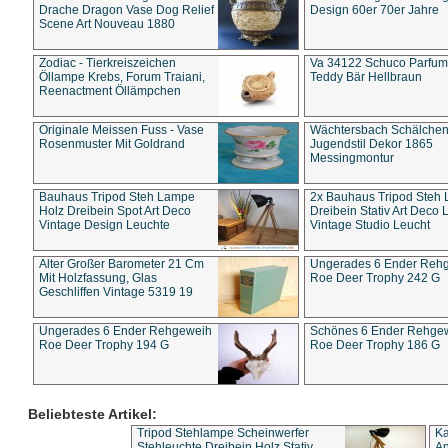
Drache Dragon Vase Dog Relief
Design 60er 70er Jahre
Scene Art Nouveau 1880
Zodiac - Tierkreiszeichen
Va 34122 Schuco Parfum 
Öllampe Krebs, Forum Traiani,
Teddy Bär Hellbraun
Reenactment Öllämpchen
Originale Meissen Fuss - Vase
Wächtersbach Schälche
Rosenmuster Mit Goldrand
Jugendstil Dekor 1865
Messingmontur
Bauhaus Tripod Steh Lampe
2x Bauhaus Tripod Steh
Holz Dreibein Spot Art Deco
Dreibein Stativ Art Deco L
Vintage Design Leuchte
Vintage Studio Leucht
Alter Großer Barometer 21 Cm
Ungerades 6 Ender Reh
Mit Holzfassung, Glas
Roe Deer Trophy 242 G
Geschliffen Vintage 5319 19
Ungerades 6 Ender Rehgeweih
Schönes 6 Ender Rehge
Roe Deer Trophy 194 G
Roe Deer Trophy 186 G
Beliebteste Artikel:
Tripod Stehlampe Scheinwerfer
Ka
Stehleuchte Dreibein Holz Stativ
An