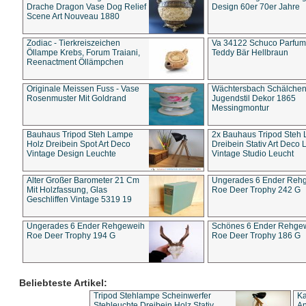
Drache Dragon Vase Dog Relief
Design 60er 70er Jahre
Scene Art Nouveau 1880
Zodiac - Tierkreiszeichen
Va 34122 Schuco Parfum 
Öllampe Krebs, Forum Traiani,
Teddy Bär Hellbraun
Reenactment Öllämpchen
Originale Meissen Fuss - Vase
Wächtersbach Schälche
Rosenmuster Mit Goldrand
Jugendstil Dekor 1865
Messingmontur
Bauhaus Tripod Steh Lampe
2x Bauhaus Tripod Steh
Holz Dreibein Spot Art Deco
Dreibein Stativ Art Deco L
Vintage Design Leuchte
Vintage Studio Leucht
Alter Großer Barometer 21 Cm
Ungerades 6 Ender Reh
Mit Holzfassung, Glas
Roe Deer Trophy 242 G
Geschliffen Vintage 5319 19
Ungerades 6 Ender Rehgeweih
Schönes 6 Ender Rehge
Roe Deer Trophy 194 G
Roe Deer Trophy 186 G
Beliebteste Artikel:
Tripod Stehlampe Scheinwerfer
Ka
Stehleuchte Dreibein Holz Stativ
An