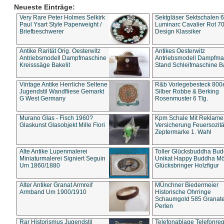
Neueste Einträge:
Very Rare Peter Holmes Selkirk
Sektgläser Sektschalen 
Paul Ysart Style Paperweight /
Luminarc Cavalier Rot 70
Briefbeschwerer
Design Klassiker
Antike Rarität Orig. Oesterwitz
Antikes Oesterwitz
Antriebsmodell Dampfmaschine
Antriebsmodell Dampfma
Kreisssäge Bakelit
Stand Schleifmaschine Ba
Vintage Antike Herrliche Seltene
R&b Vorlegebesteck 800
Jugendstil Wandfliese Gemarkt
Silber Robbe & Berking
G West Germany
Rosenmuster 6 Tlg.
Murano Glas - Fisch 1960?
Kpm Schale Mit Reklame
Glaskunst Glasobjekt Mille Fiori
Versicherung Feuersozitä
Zeptermarke 1. Wahl
Alte Antike Lupenmalerei
Toller Glücksbuddha Bu
Miniaturmalerei Signiert Seguin
Unikat Happy Buddha M
Um 1860/1880
Glücksbringer Holzfigur
Alter Antiker Granat Armreif
MÜnchner Biedermeier
Armband Um 1900/1910
Historische Ohrringe
Schaumgold 585 Granate 
Perlen
Rar Historismus Jugendstil
Telefonablage Telefonreg