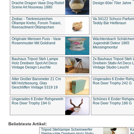
Drache Dragon Vase Dog Relief
Design 60er 70er Jahre
Scene Art Nouveau 1880
Zodiac - Tierkreiszeichen
Va 34122 Schuco Parfum 
Öllampe Krebs, Forum Traiani,
Teddy Bär Hellbraun
Reenactment Öllämpchen
Originale Meissen Fuss - Vase
Wächtersbach Schälche
Rosenmuster Mit Goldrand
Jugendstil Dekor 1865
Messingmontur
Bauhaus Tripod Steh Lampe
2x Bauhaus Tripod Steh
Holz Dreibein Spot Art Deco
Dreibein Stativ Art Deco L
Vintage Design Leuchte
Vintage Studio Leucht
Alter Großer Barometer 21 Cm
Ungerades 6 Ender Reh
Mit Holzfassung, Glas
Roe Deer Trophy 242 G
Geschliffen Vintage 5319 19
Ungerades 6 Ender Rehgeweih
Schönes 6 Ender Rehge
Roe Deer Trophy 194 G
Roe Deer Trophy 186 G
Beliebteste Artikel:
Tripod Stehlampe Scheinwerfer
Ka
Stehleuchte Dreibein Holz Stativ
An