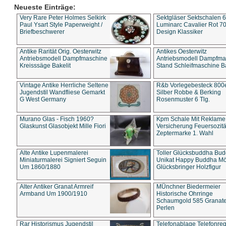
Neueste Einträge:
Very Rare Peter Holmes Selkirk
Sektgläser Sektschalen 
Paul Ysart Style Paperweight /
Luminarc Cavalier Rot 70
Briefbeschwerer
Design Klassiker
Antike Rarität Orig. Oesterwitz
Antikes Oesterwitz
Antriebsmodell Dampfmaschine
Antriebsmodell Dampfma
Kreisssäge Bakelit
Stand Schleifmaschine Ba
Vintage Antike Herrliche Seltene
R&b Vorlegebesteck 800
Jugendstil Wandfliese Gemarkt
Silber Robbe & Berking
G West Germany
Rosenmuster 6 Tlg.
Murano Glas - Fisch 1960?
Kpm Schale Mit Reklame
Glaskunst Glasobjekt Mille Fiori
Versicherung Feuersozitä
Zeptermarke 1. Wahl
Alte Antike Lupenmalerei
Toller Glücksbuddha Bu
Miniaturmalerei Signiert Seguin
Unikat Happy Buddha M
Um 1860/1880
Glücksbringer Holzfigur
Alter Antiker Granat Armreif
MÜnchner Biedermeier
Armband Um 1900/1910
Historische Ohrringe
Schaumgold 585 Granate 
Perlen
Rar Historismus Jugendstil
Telefonablage Telefonreg