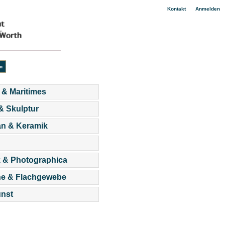
|
Kontakt
Anmelden
 & Maritimes
 & Skulptur
an & Keramik
 & Photographica
he & Flachgewebe
nst