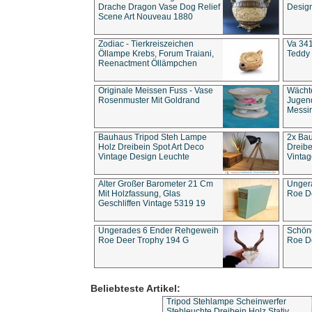
Drache Dragon Vase Dog Relief
Design
Scene Art Nouveau 1880
Zodiac - Tierkreiszeichen
Va 341
Öllampe Krebs, Forum Traiani,
Teddy 
Reenactment Öllämpchen
Originale Meissen Fuss - Vase
Wächt
Rosenmuster Mit Goldrand
Jugend
Messi
Bauhaus Tripod Steh Lampe
2x Ba
Holz Dreibein Spot Art Deco
Dreibe
Vintage Design Leuchte
Vintag
Alter Großer Barometer 21 Cm
Unger
Mit Holzfassung, Glas
Roe D
Geschliffen Vintage 5319 19
Ungerades 6 Ender Rehgeweih
Schön
Roe Deer Trophy 194 G
Roe D
Beliebteste Artikel:
Tripod Stehlampe Scheinwerfer
Stehleuchte Dreibein Holz Stativ