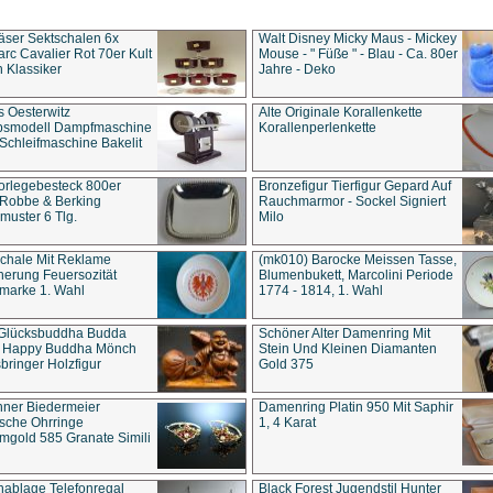
äser Sektschalen 6x
Walt Disney Micky Maus - Mickey
rc Cavalier Rot 70er Kult
Mouse - " Füße " - Blau - Ca. 80er
 Klassiker
Jahre - Deko
s Oesterwitz
Alte Originale Korallenkette
ebsmodell Dampfmaschine
Korallenperlenkette
Schleifmaschine Bakelit
rlegebesteck 800er
Bronzefigur Tierfigur Gepard Auf
 Robbe & Berking
Rauchmarmor - Sockel Signiert
uster 6 Tlg.
Milo
chale Mit Reklame
(mk010) Barocke Meissen Tasse,
herung Feuersozität
Blumenbukett, Marcolini Periode
marke 1. Wahl
1774 - 1814, 1. Wahl
 Glücksbuddha Budda
Schöner Alter Damenring Mit
t Happy Buddha Mönch
Stein Und Kleinen Diamanten
bringer Holzfigur
Gold 375
ner Biedermeier
Damenring Platin 950 Mit Saphir
ische Ohrringe
1, 4 Karat
gold 585 Granate Simili
nablage Telefonregal
Black Forest Jugendstil Hunter