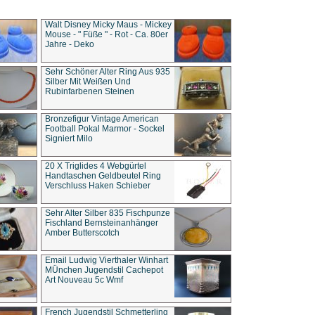
Walt Disney Micky Maus - Mickey
Mouse - " Füße " - Rot - Ca. 80er
Jahre - Deko
Sehr Schöner Alter Ring Aus 935
Silber Mit Weißen Und
Rubinfarbenen Steinen
Bronzefigur Vintage American
Football Pokal Marmor - Sockel
Signiert Milo
20 X Triglides 4 Webgürtel
Handtaschen Geldbeutel Ring
Verschluss Haken Schieber
Sehr Alter Silber 835 Fischpunze
Fischland Bernsteinanhänger
Amber Butterscotch
Email Ludwig Vierthaler Winhart
MÜnchen Jugendstil Cachepot
Art Nouveau 5c Wmf
French Jugendstil Schmetterling