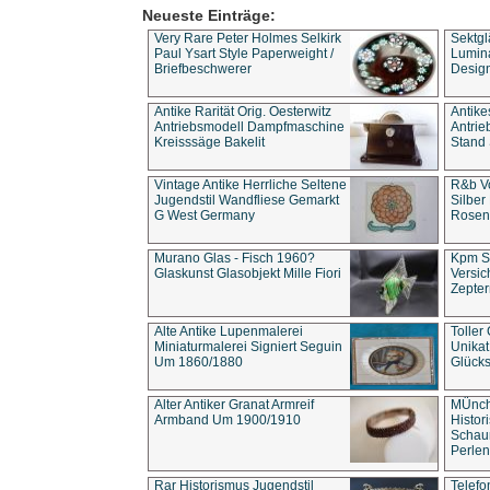
Neueste Einträge:
Very Rare Peter Holmes Selkirk
Sektgl
Paul Ysart Style Paperweight /
Lumina
Briefbeschwerer
Design
Antike Rarität Orig. Oesterwitz
Antike
Antriebsmodell Dampfmaschine
Antri
Kreisssäge Bakelit
Stand 
Vintage Antike Herrliche Seltene
R&b Vo
Jugendstil Wandfliese Gemarkt
Silber
G West Germany
Rosenm
Murano Glas - Fisch 1960?
Kpm S
Glaskunst Glasobjekt Mille Fiori
Versic
Zepter
Alte Antike Lupenmalerei
Toller
Miniaturmalerei Signiert Seguin
Unika
Um 1860/1880
Glücks
Alter Antiker Granat Armreif
MÜnch
Armband Um 1900/1910
Histor
Schaum
Perlen
Rar Historismus Jugendstil
Telefo