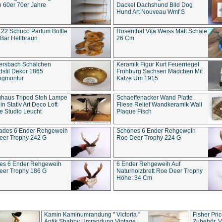
 60er 70er Jahre
Dackel Dachshund Bild Dog
Hund Art Nouveau Wmf S
22 Schuco Parfum Bottle
Rosenthal Vita Weiss Matt Schale
Bär Hellbraun
26 Cm
ersbach Schälchen
Keramik Figur Kurt Feuerriegel
stil Dekor 1865
Frohburg Sachsen Mädchen Mit
ngmontur
Katze Um 1915
uhaus Tripod Steh Lampe
Schaeffenacker Wand Platte
in Stativ Art Deco Loft
Fliese Relief Wandkeramik Wall
e Studio Leucht
Plaque Fisch
ades 6 Ender Rehgeweih
Schönes 6 Ender Rehgeweih
eer Trophy 242 G
Roe Deer Trophy 224 G
es 6 Ender Rehgeweih
6 Ender Rehgeweih Auf
eer Trophy 186 G
Naturholzbrett Roe Deer Trophy
Höhe: 34 Cm
Kamin Kaminumrandung " Victoria "
Fisher Pri
Antik Shabby Umrandung Vintage
Zubehör, V