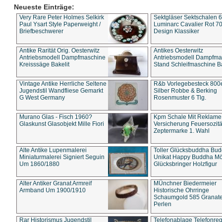
Neueste Einträge:
Very Rare Peter Holmes Selkirk
Sektgläser Sektschalen 
Paul Ysart Style Paperweight /
Luminarc Cavalier Rot 70
Briefbeschwerer
Design Klassiker
Antike Rarität Orig. Oesterwitz
Antikes Oesterwitz
Antriebsmodell Dampfmaschine
Antriebsmodell Dampfma
Kreisssäge Bakelit
Stand Schleifmaschine Ba
Vintage Antike Herrliche Seltene
R&b Vorlegebesteck 800
Jugendstil Wandfliese Gemarkt
Silber Robbe & Berking
G West Germany
Rosenmuster 6 Tlg.
Murano Glas - Fisch 1960?
Kpm Schale Mit Reklame
Glaskunst Glasobjekt Mille Fiori
Versicherung Feuersozitä
Zeptermarke 1. Wahl
Alte Antike Lupenmalerei
Toller Glücksbuddha Bu
Miniaturmalerei Signiert Seguin
Unikat Happy Buddha M
Um 1860/1880
Glücksbringer Holzfigur
Alter Antiker Granat Armreif
MÜnchner Biedermeier
Armband Um 1900/1910
Historische Ohrringe
Schaumgold 585 Granate 
Perlen
Rar Historismus Jugendstil
Telefonablage Telefonreg