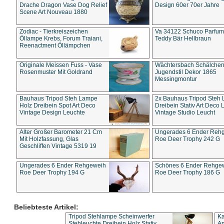
Drache Dragon Vase Dog Relief
Design 60er 70er Jahre
Scene Art Nouveau 1880
Zodiac - Tierkreiszeichen
Va 34122 Schuco Parfum 
Öllampe Krebs, Forum Traiani,
Teddy Bär Hellbraun
Reenactment Öllämpchen
Originale Meissen Fuss - Vase
Wächtersbach Schälche
Rosenmuster Mit Goldrand
Jugendstil Dekor 1865
Messingmontur
Bauhaus Tripod Steh Lampe
2x Bauhaus Tripod Steh
Holz Dreibein Spot Art Deco
Dreibein Stativ Art Deco L
Vintage Design Leuchte
Vintage Studio Leucht
Alter Großer Barometer 21 Cm
Ungerades 6 Ender Reh
Mit Holzfassung, Glas
Roe Deer Trophy 242 G
Geschliffen Vintage 5319 19
Ungerades 6 Ender Rehgeweih
Schönes 6 Ender Rehge
Roe Deer Trophy 194 G
Roe Deer Trophy 186 G
Beliebteste Artikel:
Tripod Stehlampe Scheinwerfer
Ka
Stehleuchte Dreibein Holz Stativ
An