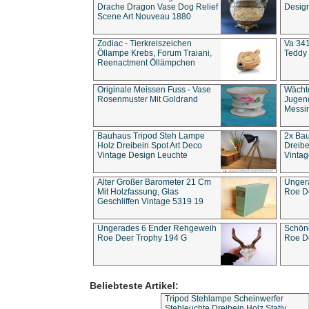
Drache Dragon Vase Dog Relief
Design
Scene Art Nouveau 1880
Zodiac - Tierkreiszeichen
Va 341
Öllampe Krebs, Forum Traiani,
Teddy 
Reenactment Öllämpchen
Originale Meissen Fuss - Vase
Wächt
Rosenmuster Mit Goldrand
Jugend
Messi
Bauhaus Tripod Steh Lampe
2x Ba
Holz Dreibein Spot Art Deco
Dreibe
Vintage Design Leuchte
Vintag
Alter Großer Barometer 21 Cm
Unger
Mit Holzfassung, Glas
Roe D
Geschliffen Vintage 5319 19
Ungerades 6 Ender Rehgeweih
Schön
Roe Deer Trophy 194 G
Roe D
Beliebteste Artikel:
Tripod Stehlampe Scheinwerfer
Stehleuchte Dreibein Holz Stativ