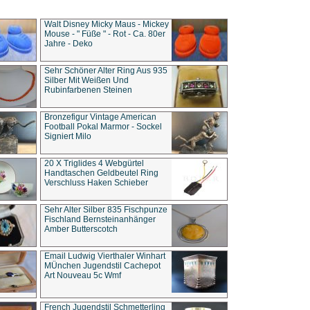
Walt Disney Micky Maus - Mickey
Mouse - " Füße " - Rot - Ca. 80er
Jahre - Deko
Sehr Schöner Alter Ring Aus 935
Silber Mit Weißen Und
Rubinfarbenen Steinen
Bronzefigur Vintage American
Football Pokal Marmor - Sockel
Signiert Milo
20 X Triglides 4 Webgürtel
Handtaschen Geldbeutel Ring
Verschluss Haken Schieber
Sehr Alter Silber 835 Fischpunze
Fischland Bernsteinanhänger
Amber Butterscotch
Email Ludwig Vierthaler Winhart
MÜnchen Jugendstil Cachepot
Art Nouveau 5c Wmf
French Jugendstil Schmetterling