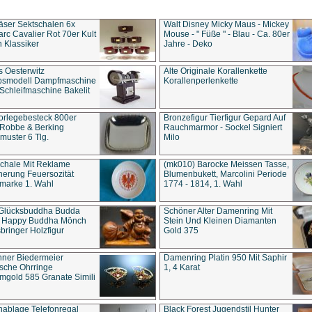
äser Sektschalen 6x
Walt Disney Micky Maus - Mickey
rc Cavalier Rot 70er Kult
Mouse - " Füße " - Blau - Ca. 80er
 Klassiker
Jahre - Deko
s Oesterwitz
Alte Originale Korallenkette
ebsmodell Dampfmaschine
Korallenperlenkette
Schleifmaschine Bakelit
rlegebesteck 800er
Bronzefigur Tierfigur Gepard Auf
 Robbe & Berking
Rauchmarmor - Sockel Signiert
uster 6 Tlg.
Milo
chale Mit Reklame
(mk010) Barocke Meissen Tasse,
herung Feuersozität
Blumenbukett, Marcolini Periode
marke 1. Wahl
1774 - 1814, 1. Wahl
 Glücksbuddha Budda
Schöner Alter Damenring Mit
t Happy Buddha Mönch
Stein Und Kleinen Diamanten
bringer Holzfigur
Gold 375
ner Biedermeier
Damenring Platin 950 Mit Saphir
ische Ohrringe
1, 4 Karat
gold 585 Granate Simili
nablage Telefonregal
Black Forest Jugendstil Hunter