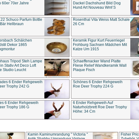
 60er 70er Jahre
Dackel Dachshund Bild Dog
Hund Art Nouveau Wmf S
22 Schuco Parfum Bottle
Rosenthal Vita Weiss Matt Schale
Bär Hellbraun
26 Cm
ersbach Schälchen
Keramik Figur Kurt Feuerriegel
stil Dekor 1865
Frohburg Sachsen Mädchen Mit
ngmontur
Katze Um 1915
uhaus Tripod Steh Lampe
Schaeffenacker Wand Platte
in Stativ Art Deco Loft
Fliese Relief Wandkeramik Wall
e Studio Leucht
Plaque Fisch
ades 6 Ender Rehgeweih
Schönes 6 Ender Rehgeweih
eer Trophy 242 G
Roe Deer Trophy 224 G
es 6 Ender Rehgeweih
6 Ender Rehgeweih Auf
eer Trophy 186 G
Naturholzbrett Roe Deer Trophy
Höhe: 34 Cm
Kamin Kaminumrandung " Victoria "
Fisher Pri
Antik Shabby Umrandung Vintage
Zubehör, V