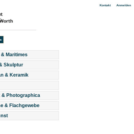
|
Kontakt
Anmelden
 & Maritimes
 & Skulptur
an & Keramik
 & Photographica
he & Flachgewebe
nst