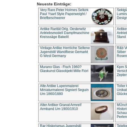
Neueste Einträge:
Very Rare Peter Holmes Selkirk
Sektgl
Paul Ysart Style Paperweight /
Lumina
Briefbeschwerer
Design
Antike Rarität Orig. Oesterwitz
Antike
Antriebsmodell Dampfmaschine
Antri
Kreisssäge Bakelit
Stand 
Vintage Antike Herrliche Seltene
R&b Vo
Jugendstil Wandfliese Gemarkt
Silber
G West Germany
Rosenm
Murano Glas - Fisch 1960?
Kpm S
Glaskunst Glasobjekt Mille Fiori
Versic
Zepter
Alte Antike Lupenmalerei
Toller
Miniaturmalerei Signiert Seguin
Unika
Um 1860/1880
Glücks
Alter Antiker Granat Armreif
MÜnch
Armband Um 1900/1910
Histor
Schaum
Perlen
Rar Historismus Jugendstil
Telefo