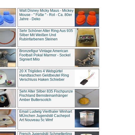
Walt Disney Micky Maus - Mickey
Mouse - " Füße " - Rot - Ca. 80er
Jahre - Deko
Sehr Schöner Alter Ring Aus 935
Silber Mit Weißen Und
Rubinfarbenen Steinen
Bronzefigur Vintage American
Football Pokal Marmor - Sockel
Signiert Milo
20 X Triglides 4 Webgürtel
Handtaschen Geldbeutel Ring
Verschluss Haken Schieber
Sehr Alter Silber 835 Fischpunze
Fischland Bernsteinanhänger
Amber Butterscotch
Email Ludwig Vierthaler Winhart
MÜnchen Jugendstil Cachepot
Art Nouveau 5c Wmf
French Jugendstil Schmetterling