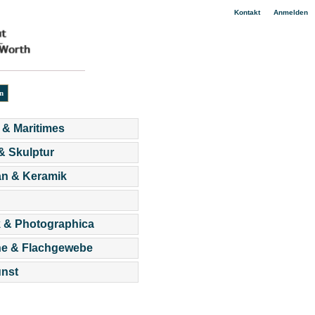
|
Kontakt
Anmelden
 & Maritimes
 & Skulptur
an & Keramik
 & Photographica
he & Flachgewebe
nst