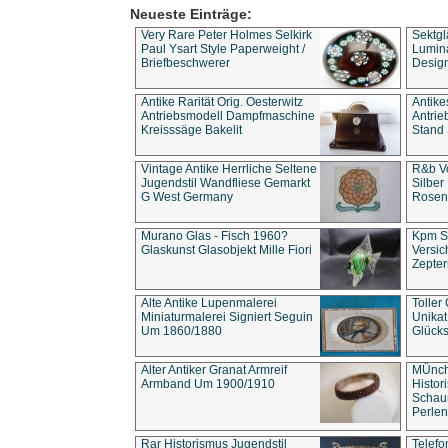
Neueste Einträge:
Very Rare Peter Holmes Selkirk
Sektgl
Paul Ysart Style Paperweight /
Lumina
Briefbeschwerer
Design
Antike Rarität Orig. Oesterwitz
Antike
Antriebsmodell Dampfmaschine
Antri
Kreisssäge Bakelit
Stand 
Vintage Antike Herrliche Seltene
R&b Vo
Jugendstil Wandfliese Gemarkt
Silber
G West Germany
Rosenm
Murano Glas - Fisch 1960?
Kpm S
Glaskunst Glasobjekt Mille Fiori
Versic
Zepter
Alte Antike Lupenmalerei
Toller
Miniaturmalerei Signiert Seguin
Unika
Um 1860/1880
Glücks
Alter Antiker Granat Armreif
MÜnch
Armband Um 1900/1910
Histor
Schaum
Perlen
Rar Historismus Jugendstil
Telefo