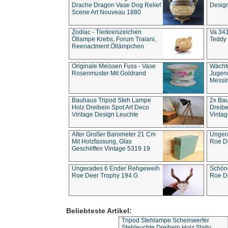
Drache Dragon Vase Dog Relief
Design
Scene Art Nouveau 1880
Zodiac - Tierkreiszeichen
Va 341
Öllampe Krebs, Forum Traiani,
Teddy 
Reenactment Öllämpchen
Originale Meissen Fuss - Vase
Wächt
Rosenmuster Mit Goldrand
Jugend
Messi
Bauhaus Tripod Steh Lampe
2x Ba
Holz Dreibein Spot Art Deco
Dreibe
Vintage Design Leuchte
Vintag
Alter Großer Barometer 21 Cm
Unger
Mit Holzfassung, Glas
Roe D
Geschliffen Vintage 5319 19
Ungerades 6 Ender Rehgeweih
Schön
Roe Deer Trophy 194 G
Roe D
Beliebteste Artikel:
Tripod Stehlampe Scheinwerfer
Stehleuchte Dreibein Holz Stativ