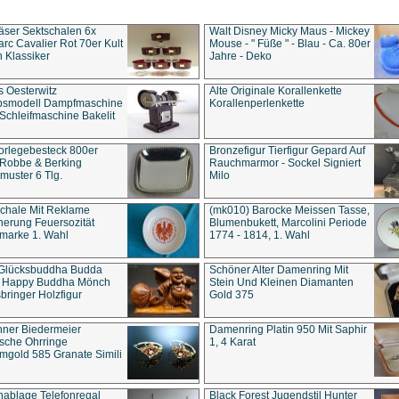
äser Sektschalen 6x
Walt Disney Micky Maus - Mickey
rc Cavalier Rot 70er Kult
Mouse - " Füße " - Blau - Ca. 80er
 Klassiker
Jahre - Deko
s Oesterwitz
Alte Originale Korallenkette
ebsmodell Dampfmaschine
Korallenperlenkette
Schleifmaschine Bakelit
rlegebesteck 800er
Bronzefigur Tierfigur Gepard Auf
 Robbe & Berking
Rauchmarmor - Sockel Signiert
uster 6 Tlg.
Milo
chale Mit Reklame
(mk010) Barocke Meissen Tasse,
herung Feuersozität
Blumenbukett, Marcolini Periode
marke 1. Wahl
1774 - 1814, 1. Wahl
 Glücksbuddha Budda
Schöner Alter Damenring Mit
t Happy Buddha Mönch
Stein Und Kleinen Diamanten
bringer Holzfigur
Gold 375
ner Biedermeier
Damenring Platin 950 Mit Saphir
ische Ohrringe
1, 4 Karat
gold 585 Granate Simili
nablage Telefonregal
Black Forest Jugendstil Hunter