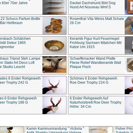
 60er 70er Jahre
Dackel Dachshund Bild Dog
Hund Art Nouveau Wmf S
22 Schuco Parfum Bottle
Rosenthal Vita Weiss Matt Schale
Bär Hellbraun
26 Cm
ersbach Schälchen
Keramik Figur Kurt Feuerriegel
stil Dekor 1865
Frohburg Sachsen Mädchen Mit
ngmontur
Katze Um 1915
uhaus Tripod Steh Lampe
Schaeffenacker Wand Platte
in Stativ Art Deco Loft
Fliese Relief Wandkeramik Wall
e Studio Leucht
Plaque Fisch
ades 6 Ender Rehgeweih
Schönes 6 Ender Rehgeweih
eer Trophy 242 G
Roe Deer Trophy 224 G
es 6 Ender Rehgeweih
6 Ender Rehgeweih Auf
eer Trophy 186 G
Naturholzbrett Roe Deer Trophy
Höhe: 34 Cm
Kamin Kaminumrandung " Victoria "
Fisher Pri
Antik Shabby Umrandung Vintage
Zubehör, V