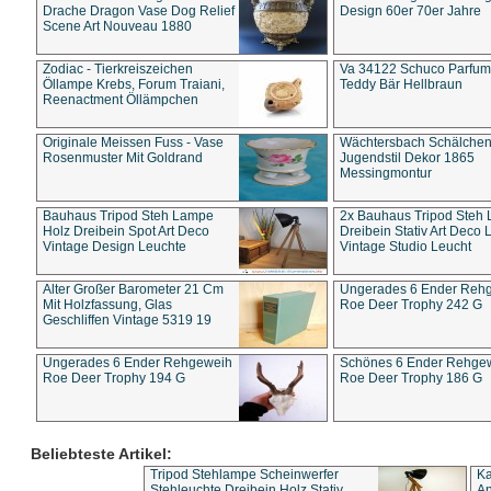
Drache Dragon Vase Dog Relief
Design 60er 70er Jahre
Scene Art Nouveau 1880
Zodiac - Tierkreiszeichen
Va 34122 Schuco Parfum 
Öllampe Krebs, Forum Traiani,
Teddy Bär Hellbraun
Reenactment Öllämpchen
Originale Meissen Fuss - Vase
Wächtersbach Schälche
Rosenmuster Mit Goldrand
Jugendstil Dekor 1865
Messingmontur
Bauhaus Tripod Steh Lampe
2x Bauhaus Tripod Steh
Holz Dreibein Spot Art Deco
Dreibein Stativ Art Deco L
Vintage Design Leuchte
Vintage Studio Leucht
Alter Großer Barometer 21 Cm
Ungerades 6 Ender Reh
Mit Holzfassung, Glas
Roe Deer Trophy 242 G
Geschliffen Vintage 5319 19
Ungerades 6 Ender Rehgeweih
Schönes 6 Ender Rehge
Roe Deer Trophy 194 G
Roe Deer Trophy 186 G
Beliebteste Artikel:
Tripod Stehlampe Scheinwerfer
Ka
Stehleuchte Dreibein Holz Stativ
An