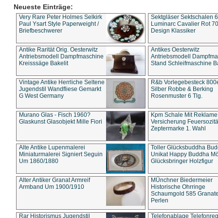
Neueste Einträge:
Very Rare Peter Holmes Selkirk
Sektgläser Sektschalen 
Paul Ysart Style Paperweight /
Luminarc Cavalier Rot 70
Briefbeschwerer
Design Klassiker
Antike Rarität Orig. Oesterwitz
Antikes Oesterwitz
Antriebsmodell Dampfmaschine
Antriebsmodell Dampfma
Kreisssäge Bakelit
Stand Schleifmaschine Ba
Vintage Antike Herrliche Seltene
R&b Vorlegebesteck 800
Jugendstil Wandfliese Gemarkt
Silber Robbe & Berking
G West Germany
Rosenmuster 6 Tlg.
Murano Glas - Fisch 1960?
Kpm Schale Mit Reklame
Glaskunst Glasobjekt Mille Fiori
Versicherung Feuersozitä
Zeptermarke 1. Wahl
Alte Antike Lupenmalerei
Toller Glücksbuddha Bu
Miniaturmalerei Signiert Seguin
Unikat Happy Buddha M
Um 1860/1880
Glücksbringer Holzfigur
Alter Antiker Granat Armreif
MÜnchner Biedermeier
Armband Um 1900/1910
Historische Ohrringe
Schaumgold 585 Granate 
Perlen
Rar Historismus Jugendstil
Telefonablage Telefonreg