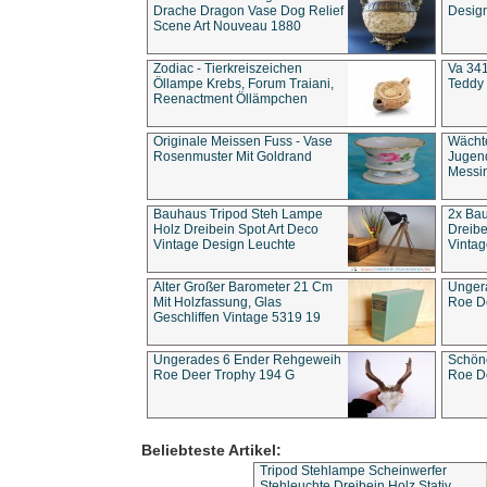
Drache Dragon Vase Dog Relief
Design
Scene Art Nouveau 1880
Zodiac - Tierkreiszeichen
Va 341
Öllampe Krebs, Forum Traiani,
Teddy 
Reenactment Öllämpchen
Originale Meissen Fuss - Vase
Wächt
Rosenmuster Mit Goldrand
Jugend
Messi
Bauhaus Tripod Steh Lampe
2x Ba
Holz Dreibein Spot Art Deco
Dreibe
Vintage Design Leuchte
Vintag
Alter Großer Barometer 21 Cm
Unger
Mit Holzfassung, Glas
Roe D
Geschliffen Vintage 5319 19
Ungerades 6 Ender Rehgeweih
Schön
Roe Deer Trophy 194 G
Roe D
Beliebteste Artikel:
Tripod Stehlampe Scheinwerfer
Stehleuchte Dreibein Holz Stativ