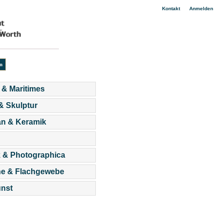
|
Kontakt
Anmelden
 & Maritimes
 & Skulptur
an & Keramik
 & Photographica
he & Flachgewebe
nst