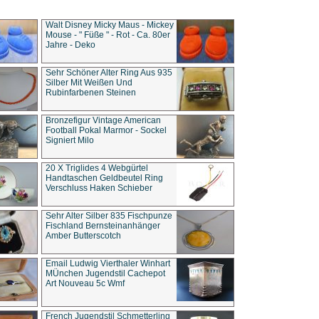
Walt Disney Micky Maus - Mickey
Mouse - " Füße " - Rot - Ca. 80er
Jahre - Deko
Sehr Schöner Alter Ring Aus 935
Silber Mit Weißen Und
Rubinfarbenen Steinen
Bronzefigur Vintage American
Football Pokal Marmor - Sockel
Signiert Milo
20 X Triglides 4 Webgürtel
Handtaschen Geldbeutel Ring
Verschluss Haken Schieber
Sehr Alter Silber 835 Fischpunze
Fischland Bernsteinanhänger
Amber Butterscotch
Email Ludwig Vierthaler Winhart
MÜnchen Jugendstil Cachepot
Art Nouveau 5c Wmf
French Jugendstil Schmetterling