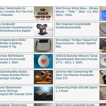
äser Sektschalen 6x
Walt Disney Micky Maus - Mickey
rc Cavalier Rot 70er Kult
Mouse - " Füße " - Blau - Ca. 80er
 Klassiker
Jahre - Deko
s Oesterwitz
Alte Originale Korallenkette
ebsmodell Dampfmaschine
Korallenperlenkette
Schleifmaschine Bakelit
rlegebesteck 800er
Bronzefigur Tierfigur Gepard Auf
 Robbe & Berking
Rauchmarmor - Sockel Signiert
uster 6 Tlg.
Milo
chale Mit Reklame
(mk010) Barocke Meissen Tasse,
herung Feuersozität
Blumenbukett, Marcolini Periode
marke 1. Wahl
1774 - 1814, 1. Wahl
 Glücksbuddha Budda
Schöner Alter Damenring Mit
t Happy Buddha Mönch
Stein Und Kleinen Diamanten
bringer Holzfigur
Gold 375
ner Biedermeier
Damenring Platin 950 Mit Saphir
ische Ohrringe
1, 4 Karat
gold 585 Granate Simili
nablage Telefonregal
Black Forest Jugendstil Hunter