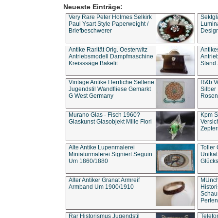
Neueste Einträge:
Very Rare Peter Holmes Selkirk
Sektgl
Paul Ysart Style Paperweight /
Lumina
Briefbeschwerer
Design
Antike Rarität Orig. Oesterwitz
Antike
Antriebsmodell Dampfmaschine
Antri
Kreisssäge Bakelit
Stand 
Vintage Antike Herrliche Seltene
R&b Vo
Jugendstil Wandfliese Gemarkt
Silber
G West Germany
Rosenm
Murano Glas - Fisch 1960?
Kpm S
Glaskunst Glasobjekt Mille Fiori
Versic
Zepter
Alte Antike Lupenmalerei
Toller
Miniaturmalerei Signiert Seguin
Unika
Um 1860/1880
Glücks
Alter Antiker Granat Armreif
MÜnch
Armband Um 1900/1910
Histor
Schaum
Perlen
Rar Historismus Jugendstil
Telefo