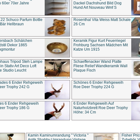
 60er 70er Jahre
Dackel Dachshund Bild Dog
Hund Art Nouveau Wmf S
22 Schuco Parfum Bottle
Rosenthal Vita Weiss Matt Schale
Bär Hellbraun
26 Cm
ersbach Schälchen
Keramik Figur Kurt Feuerriegel
stil Dekor 1865
Frohburg Sachsen Mädchen Mit
ngmontur
Katze Um 1915
uhaus Tripod Steh Lampe
Schaeffenacker Wand Platte
in Stativ Art Deco Loft
Fliese Relief Wandkeramik Wall
e Studio Leucht
Plaque Fisch
ades 6 Ender Rehgeweih
Schönes 6 Ender Rehgeweih
eer Trophy 242 G
Roe Deer Trophy 224 G
es 6 Ender Rehgeweih
6 Ender Rehgeweih Auf
eer Trophy 186 G
Naturholzbrett Roe Deer Trophy
Höhe: 34 Cm
Kamin Kaminumrandung " Victoria "
Fisher Pri
Antik Shabby Umrandung Vintage
Zubehör, V