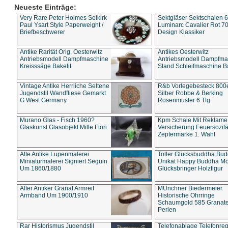
Neueste Einträge:
Very Rare Peter Holmes Selkirk
Sektgläser Sektschalen 
Paul Ysart Style Paperweight /
Luminarc Cavalier Rot 70
Briefbeschwerer
Design Klassiker
Antike Rarität Orig. Oesterwitz
Antikes Oesterwitz
Antriebsmodell Dampfmaschine
Antriebsmodell Dampfma
Kreisssäge Bakelit
Stand Schleifmaschine Ba
Vintage Antike Herrliche Seltene
R&b Vorlegebesteck 800
Jugendstil Wandfliese Gemarkt
Silber Robbe & Berking
G West Germany
Rosenmuster 6 Tlg.
Murano Glas - Fisch 1960?
Kpm Schale Mit Reklame
Glaskunst Glasobjekt Mille Fiori
Versicherung Feuersozitä
Zeptermarke 1. Wahl
Alte Antike Lupenmalerei
Toller Glücksbuddha Bu
Miniaturmalerei Signiert Seguin
Unikat Happy Buddha M
Um 1860/1880
Glücksbringer Holzfigur
Alter Antiker Granat Armreif
MÜnchner Biedermeier
Armband Um 1900/1910
Historische Ohrringe
Schaumgold 585 Granate 
Perlen
Rar Historismus Jugendstil
Telefonablage Telefonreg