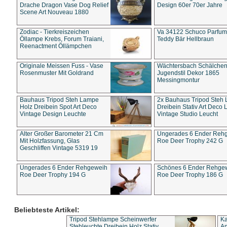
Drache Dragon Vase Dog Relief
Design 60er 70er Jahre
Scene Art Nouveau 1880
Zodiac - Tierkreiszeichen
Va 34122 Schuco Parfum 
Öllampe Krebs, Forum Traiani,
Teddy Bär Hellbraun
Reenactment Öllämpchen
Originale Meissen Fuss - Vase
Wächtersbach Schälche
Rosenmuster Mit Goldrand
Jugendstil Dekor 1865
Messingmontur
Bauhaus Tripod Steh Lampe
2x Bauhaus Tripod Steh
Holz Dreibein Spot Art Deco
Dreibein Stativ Art Deco L
Vintage Design Leuchte
Vintage Studio Leucht
Alter Großer Barometer 21 Cm
Ungerades 6 Ender Reh
Mit Holzfassung, Glas
Roe Deer Trophy 242 G
Geschliffen Vintage 5319 19
Ungerades 6 Ender Rehgeweih
Schönes 6 Ender Rehge
Roe Deer Trophy 194 G
Roe Deer Trophy 186 G
Beliebteste Artikel:
Tripod Stehlampe Scheinwerfer
Ka
Stehleuchte Dreibein Holz Stativ
An