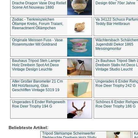
Drache Dragon Vase Dog Relief
Design 60er 70er Jahre
Scene Art Nouveau 1880
Zodiac - Tierkreiszeichen
Va 34122 Schuco Parfum 
Öllampe Krebs, Forum Traiani,
Teddy Bär Hellbraun
Reenactment Öllämpchen
Originale Meissen Fuss - Vase
Wächtersbach Schälche
Rosenmuster Mit Goldrand
Jugendstil Dekor 1865
Messingmontur
Bauhaus Tripod Steh Lampe
2x Bauhaus Tripod Steh
Holz Dreibein Spot Art Deco
Dreibein Stativ Art Deco L
Vintage Design Leuchte
Vintage Studio Leucht
Alter Großer Barometer 21 Cm
Ungerades 6 Ender Reh
Mit Holzfassung, Glas
Roe Deer Trophy 242 G
Geschliffen Vintage 5319 19
Ungerades 6 Ender Rehgeweih
Schönes 6 Ender Rehge
Roe Deer Trophy 194 G
Roe Deer Trophy 186 G
Beliebteste Artikel:
Tripod Stehlampe Scheinwerfer
Ka
Stehleuchte Dreibein Holz Stativ
An