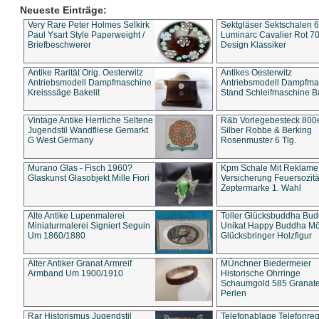
Neueste Einträge:
Very Rare Peter Holmes Selkirk
Sektgläser Sektschalen 
Paul Ysart Style Paperweight /
Luminarc Cavalier Rot 70
Briefbeschwerer
Design Klassiker
Antike Rarität Orig. Oesterwitz
Antikes Oesterwitz
Antriebsmodell Dampfmaschine
Antriebsmodell Dampfma
Kreisssäge Bakelit
Stand Schleifmaschine Ba
Vintage Antike Herrliche Seltene
R&b Vorlegebesteck 800
Jugendstil Wandfliese Gemarkt
Silber Robbe & Berking
G West Germany
Rosenmuster 6 Tlg.
Murano Glas - Fisch 1960?
Kpm Schale Mit Reklame
Glaskunst Glasobjekt Mille Fiori
Versicherung Feuersozitä
Zeptermarke 1. Wahl
Alte Antike Lupenmalerei
Toller Glücksbuddha Bu
Miniaturmalerei Signiert Seguin
Unikat Happy Buddha M
Um 1860/1880
Glücksbringer Holzfigur
Alter Antiker Granat Armreif
MÜnchner Biedermeier
Armband Um 1900/1910
Historische Ohrringe
Schaumgold 585 Granate 
Perlen
Rar Historismus Jugendstil
Telefonablage Telefonreg