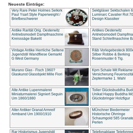
Neueste Einträge:
Very Rare Peter Holmes Selkirk
Sektgläser Sektschalen 
Paul Ysart Style Paperweight /
Luminarc Cavalier Rot 70
Briefbeschwerer
Design Klassiker
Antike Rarität Orig. Oesterwitz
Antikes Oesterwitz
Antriebsmodell Dampfmaschine
Antriebsmodell Dampfma
Kreisssäge Bakelit
Stand Schleifmaschine Ba
Vintage Antike Herrliche Seltene
R&b Vorlegebesteck 800
Jugendstil Wandfliese Gemarkt
Silber Robbe & Berking
G West Germany
Rosenmuster 6 Tlg.
Murano Glas - Fisch 1960?
Kpm Schale Mit Reklame
Glaskunst Glasobjekt Mille Fiori
Versicherung Feuersozitä
Zeptermarke 1. Wahl
Alte Antike Lupenmalerei
Toller Glücksbuddha Bu
Miniaturmalerei Signiert Seguin
Unikat Happy Buddha M
Um 1860/1880
Glücksbringer Holzfigur
Alter Antiker Granat Armreif
MÜnchner Biedermeier
Armband Um 1900/1910
Historische Ohrringe
Schaumgold 585 Granate 
Perlen
Rar Historismus Jugendstil
Telefonablage Telefonreg