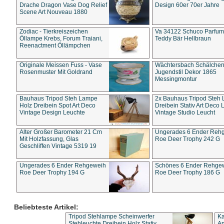
Drache Dragon Vase Dog Relief
Design 60er 70er Jahre
Scene Art Nouveau 1880
Zodiac - Tierkreiszeichen
Va 34122 Schuco Parfum 
Öllampe Krebs, Forum Traiani,
Teddy Bär Hellbraun
Reenactment Öllämpchen
Originale Meissen Fuss - Vase
Wächtersbach Schälche
Rosenmuster Mit Goldrand
Jugendstil Dekor 1865
Messingmontur
Bauhaus Tripod Steh Lampe
2x Bauhaus Tripod Steh
Holz Dreibein Spot Art Deco
Dreibein Stativ Art Deco L
Vintage Design Leuchte
Vintage Studio Leucht
Alter Großer Barometer 21 Cm
Ungerades 6 Ender Reh
Mit Holzfassung, Glas
Roe Deer Trophy 242 G
Geschliffen Vintage 5319 19
Ungerades 6 Ender Rehgeweih
Schönes 6 Ender Rehge
Roe Deer Trophy 194 G
Roe Deer Trophy 186 G
Beliebteste Artikel:
Tripod Stehlampe Scheinwerfer
Ka
Stehleuchte Dreibein Holz Stativ
An