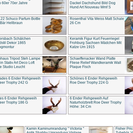
 60er 70er Jahre
Dackel Dachshund Bild Dog
Hund Art Nouveau Wmf S
22 Schuco Parfum Bottle
Rosenthal Vita Weiss Matt Schale
Bär Hellbraun
26 Cm
ersbach Schälchen
Keramik Figur Kurt Feuerriegel
stil Dekor 1865
Frohburg Sachsen Mädchen Mit
ngmontur
Katze Um 1915
uhaus Tripod Steh Lampe
Schaeffenacker Wand Platte
in Stativ Art Deco Loft
Fliese Relief Wandkeramik Wall
e Studio Leucht
Plaque Fisch
ades 6 Ender Rehgeweih
Schönes 6 Ender Rehgeweih
eer Trophy 242 G
Roe Deer Trophy 224 G
es 6 Ender Rehgeweih
6 Ender Rehgeweih Auf
eer Trophy 186 G
Naturholzbrett Roe Deer Trophy
Höhe: 34 Cm
Kamin Kaminumrandung " Victoria "
Fisher Pri
Antik Shabby Umrandung Vintage
Zubehör, V