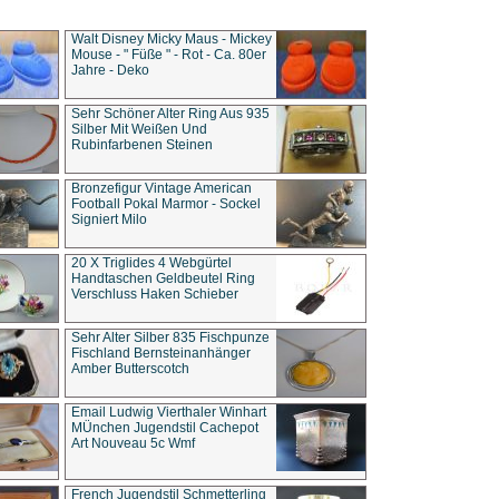
Walt Disney Micky Maus - Mickey
Mouse - " Füße " - Rot - Ca. 80er
Jahre - Deko
Sehr Schöner Alter Ring Aus 935
Silber Mit Weißen Und
Rubinfarbenen Steinen
Bronzefigur Vintage American
Football Pokal Marmor - Sockel
Signiert Milo
20 X Triglides 4 Webgürtel
Handtaschen Geldbeutel Ring
Verschluss Haken Schieber
Sehr Alter Silber 835 Fischpunze
Fischland Bernsteinanhänger
Amber Butterscotch
Email Ludwig Vierthaler Winhart
MÜnchen Jugendstil Cachepot
Art Nouveau 5c Wmf
French Jugendstil Schmetterling