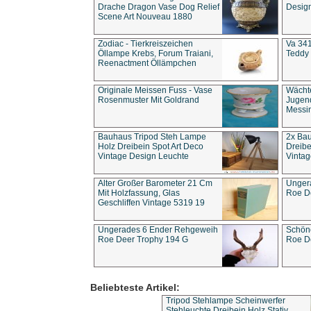
Drache Dragon Vase Dog Relief
Design
Scene Art Nouveau 1880
Zodiac - Tierkreiszeichen
Va 341
Öllampe Krebs, Forum Traiani,
Teddy 
Reenactment Öllämpchen
Originale Meissen Fuss - Vase
Wächt
Rosenmuster Mit Goldrand
Jugend
Messi
Bauhaus Tripod Steh Lampe
2x Ba
Holz Dreibein Spot Art Deco
Dreibe
Vintage Design Leuchte
Vintag
Alter Großer Barometer 21 Cm
Unger
Mit Holzfassung, Glas
Roe D
Geschliffen Vintage 5319 19
Ungerades 6 Ender Rehgeweih
Schön
Roe Deer Trophy 194 G
Roe D
Beliebteste Artikel:
Tripod Stehlampe Scheinwerfer
Stehleuchte Dreibein Holz Stativ