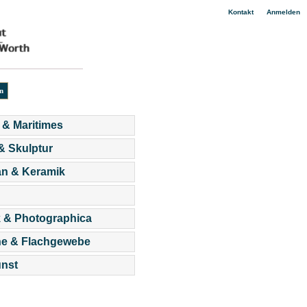
|
Kontakt
Anmelden
 & Maritimes
 & Skulptur
an & Keramik
 & Photographica
he & Flachgewebe
nst