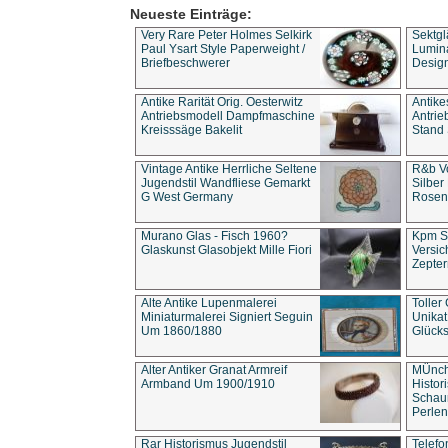
Neueste Einträge:
Very Rare Peter Holmes Selkirk
Sektgl
Paul Ysart Style Paperweight /
Lumina
Briefbeschwerer
Design
Antike Rarität Orig. Oesterwitz
Antike
Antriebsmodell Dampfmaschine
Antri
Kreisssäge Bakelit
Stand 
Vintage Antike Herrliche Seltene
R&b Vo
Jugendstil Wandfliese Gemarkt
Silber
G West Germany
Rosenm
Murano Glas - Fisch 1960?
Kpm S
Glaskunst Glasobjekt Mille Fiori
Versic
Zepter
Alte Antike Lupenmalerei
Toller
Miniaturmalerei Signiert Seguin
Unika
Um 1860/1880
Glücks
Alter Antiker Granat Armreif
MÜnch
Armband Um 1900/1910
Histor
Schaum
Perlen
Rar Historismus Jugendstil
Telefo