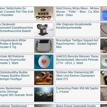
äser Sektschalen 6x
Walt Disney Micky Maus - Mickey
rc Cavalier Rot 70er Kult
Mouse - " Füße " - Blau - Ca. 80er
 Klassiker
Jahre - Deko
s Oesterwitz
Alte Originale Korallenkette
ebsmodell Dampfmaschine
Korallenperlenkette
Schleifmaschine Bakelit
rlegebesteck 800er
Bronzefigur Tierfigur Gepard Auf
 Robbe & Berking
Rauchmarmor - Sockel Signiert
uster 6 Tlg.
Milo
chale Mit Reklame
(mk010) Barocke Meissen Tasse,
herung Feuersozität
Blumenbukett, Marcolini Periode
marke 1. Wahl
1774 - 1814, 1. Wahl
 Glücksbuddha Budda
Schöner Alter Damenring Mit
t Happy Buddha Mönch
Stein Und Kleinen Diamanten
bringer Holzfigur
Gold 375
ner Biedermeier
Damenring Platin 950 Mit Saphir
ische Ohrringe
1, 4 Karat
gold 585 Granate Simili
nablage Telefonregal
Black Forest Jugendstil Hunter