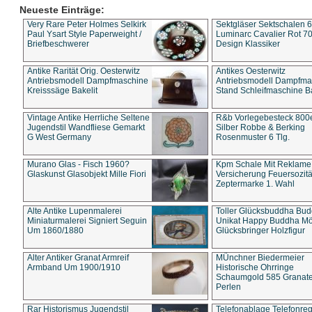
Neueste Einträge:
Very Rare Peter Holmes Selkirk
Sektgläser Sektschalen 
Paul Ysart Style Paperweight /
Luminarc Cavalier Rot 70
Briefbeschwerer
Design Klassiker
Antike Rarität Orig. Oesterwitz
Antikes Oesterwitz
Antriebsmodell Dampfmaschine
Antriebsmodell Dampfma
Kreisssäge Bakelit
Stand Schleifmaschine Ba
Vintage Antike Herrliche Seltene
R&b Vorlegebesteck 800
Jugendstil Wandfliese Gemarkt
Silber Robbe & Berking
G West Germany
Rosenmuster 6 Tlg.
Murano Glas - Fisch 1960?
Kpm Schale Mit Reklame
Glaskunst Glasobjekt Mille Fiori
Versicherung Feuersozitä
Zeptermarke 1. Wahl
Alte Antike Lupenmalerei
Toller Glücksbuddha Bu
Miniaturmalerei Signiert Seguin
Unikat Happy Buddha M
Um 1860/1880
Glücksbringer Holzfigur
Alter Antiker Granat Armreif
MÜnchner Biedermeier
Armband Um 1900/1910
Historische Ohrringe
Schaumgold 585 Granate 
Perlen
Rar Historismus Jugendstil
Telefonablage Telefonreg