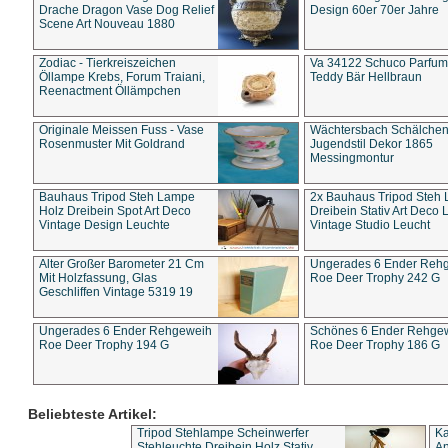
Drache Dragon Vase Dog Relief
Design 60er 70er Jahre
Scene Art Nouveau 1880
Zodiac - Tierkreiszeichen
Va 34122 Schuco Parfum 
Öllampe Krebs, Forum Traiani,
Teddy Bär Hellbraun
Reenactment Öllämpchen
Originale Meissen Fuss - Vase
Wächtersbach Schälche
Rosenmuster Mit Goldrand
Jugendstil Dekor 1865
Messingmontur
Bauhaus Tripod Steh Lampe
2x Bauhaus Tripod Steh
Holz Dreibein Spot Art Deco
Dreibein Stativ Art Deco L
Vintage Design Leuchte
Vintage Studio Leucht
Alter Großer Barometer 21 Cm
Ungerades 6 Ender Reh
Mit Holzfassung, Glas
Roe Deer Trophy 242 G
Geschliffen Vintage 5319 19
Ungerades 6 Ender Rehgeweih
Schönes 6 Ender Rehge
Roe Deer Trophy 194 G
Roe Deer Trophy 186 G
Beliebteste Artikel:
Tripod Stehlampe Scheinwerfer
Ka
Stehleuchte Dreibein Holz Stativ
An