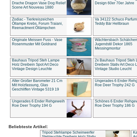
Drache Dragon Vase Dog Relief
Design 60er 70er Jahre
Scene Art Nouveau 1880
Zodiac - Tierkreiszeichen
Va 34122 Schuco Parfum 
Öllampe Krebs, Forum Traiani,
Teddy Bär Hellbraun
Reenactment Öllämpchen
Originale Meissen Fuss - Vase
Wächtersbach Schälche
Rosenmuster Mit Goldrand
Jugendstil Dekor 1865
Messingmontur
Bauhaus Tripod Steh Lampe
2x Bauhaus Tripod Steh
Holz Dreibein Spot Art Deco
Dreibein Stativ Art Deco L
Vintage Design Leuchte
Vintage Studio Leucht
Alter Großer Barometer 21 Cm
Ungerades 6 Ender Reh
Mit Holzfassung, Glas
Roe Deer Trophy 242 G
Geschliffen Vintage 5319 19
Ungerades 6 Ender Rehgeweih
Schönes 6 Ender Rehge
Roe Deer Trophy 194 G
Roe Deer Trophy 186 G
Beliebteste Artikel:
Tripod Stehlampe Scheinwerfer
Ka
Stehleuchte Dreibein Holz Stativ
An