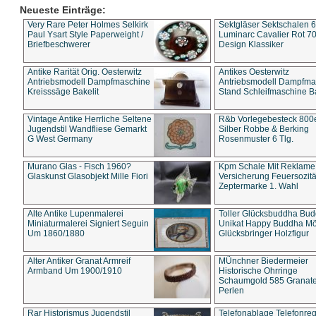
Neueste Einträge:
Very Rare Peter Holmes Selkirk
Sektgläser Sektschalen 
Paul Ysart Style Paperweight /
Luminarc Cavalier Rot 70
Briefbeschwerer
Design Klassiker
Antike Rarität Orig. Oesterwitz
Antikes Oesterwitz
Antriebsmodell Dampfmaschine
Antriebsmodell Dampfma
Kreisssäge Bakelit
Stand Schleifmaschine Ba
Vintage Antike Herrliche Seltene
R&b Vorlegebesteck 800
Jugendstil Wandfliese Gemarkt
Silber Robbe & Berking
G West Germany
Rosenmuster 6 Tlg.
Murano Glas - Fisch 1960?
Kpm Schale Mit Reklame
Glaskunst Glasobjekt Mille Fiori
Versicherung Feuersozitä
Zeptermarke 1. Wahl
Alte Antike Lupenmalerei
Toller Glücksbuddha Bu
Miniaturmalerei Signiert Seguin
Unikat Happy Buddha M
Um 1860/1880
Glücksbringer Holzfigur
Alter Antiker Granat Armreif
MÜnchner Biedermeier
Armband Um 1900/1910
Historische Ohrringe
Schaumgold 585 Granate 
Perlen
Rar Historismus Jugendstil
Telefonablage Telefonreg