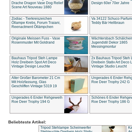
Drache Dragon Vase Dog Relief
Design 60er 70er Jahre
Scene Art Nouveau 1880
Zodiac - Tierkreiszeichen
Va 34122 Schuco Parfum 
Öllampe Krebs, Forum Traiani,
Teddy Bär Hellbraun
Reenactment Öllämpchen
Originale Meissen Fuss - Vase
Wächtersbach Schälche
Rosenmuster Mit Goldrand
Jugendstil Dekor 1865
Messingmontur
Bauhaus Tripod Steh Lampe
2x Bauhaus Tripod Steh
Holz Dreibein Spot Art Deco
Dreibein Stativ Art Deco L
Vintage Design Leuchte
Vintage Studio Leucht
Alter Großer Barometer 21 Cm
Ungerades 6 Ender Reh
Mit Holzfassung, Glas
Roe Deer Trophy 242 G
Geschliffen Vintage 5319 19
Ungerades 6 Ender Rehgeweih
Schönes 6 Ender Rehge
Roe Deer Trophy 194 G
Roe Deer Trophy 186 G
Beliebteste Artikel:
Tripod Stehlampe Scheinwerfer
Ka
Stehleuchte Dreibein Holz Stativ
An