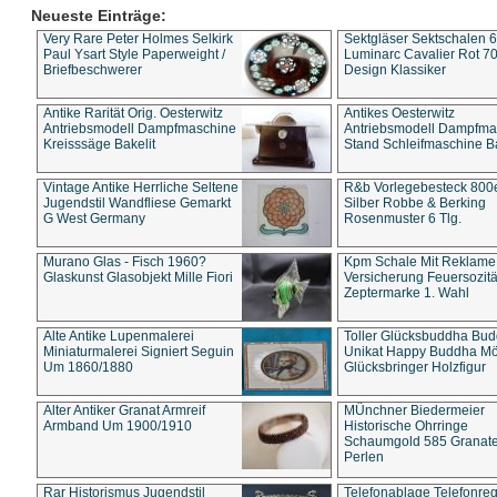
Neueste Einträge:
Very Rare Peter Holmes Selkirk
Sektgläser Sektschalen 
Paul Ysart Style Paperweight /
Luminarc Cavalier Rot 70
Briefbeschwerer
Design Klassiker
Antike Rarität Orig. Oesterwitz
Antikes Oesterwitz
Antriebsmodell Dampfmaschine
Antriebsmodell Dampfma
Kreisssäge Bakelit
Stand Schleifmaschine Ba
Vintage Antike Herrliche Seltene
R&b Vorlegebesteck 800
Jugendstil Wandfliese Gemarkt
Silber Robbe & Berking
G West Germany
Rosenmuster 6 Tlg.
Murano Glas - Fisch 1960?
Kpm Schale Mit Reklame
Glaskunst Glasobjekt Mille Fiori
Versicherung Feuersozitä
Zeptermarke 1. Wahl
Alte Antike Lupenmalerei
Toller Glücksbuddha Bu
Miniaturmalerei Signiert Seguin
Unikat Happy Buddha M
Um 1860/1880
Glücksbringer Holzfigur
Alter Antiker Granat Armreif
MÜnchner Biedermeier
Armband Um 1900/1910
Historische Ohrringe
Schaumgold 585 Granate 
Perlen
Rar Historismus Jugendstil
Telefonablage Telefonreg