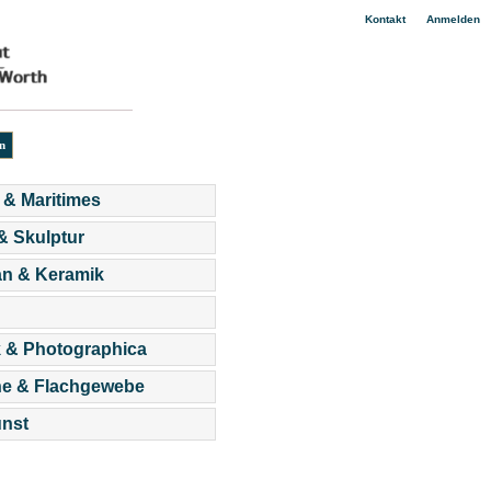
|
Kontakt
Anmelden
 & Maritimes
 & Skulptur
an & Keramik
 & Photographica
he & Flachgewebe
nst