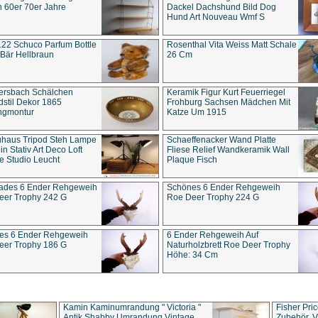
 60er 70er Jahre
Dackel Dachshund Bild Dog
Hund Art Nouveau Wmf S
22 Schuco Parfum Bottle
Rosenthal Vita Weiss Matt Schale
Bär Hellbraun
26 Cm
ersbach Schälchen
Keramik Figur Kurt Feuerriegel
stil Dekor 1865
Frohburg Sachsen Mädchen Mit
ngmontur
Katze Um 1915
uhaus Tripod Steh Lampe
Schaeffenacker Wand Platte
in Stativ Art Deco Loft
Fliese Relief Wandkeramik Wall
e Studio Leucht
Plaque Fisch
ades 6 Ender Rehgeweih
Schönes 6 Ender Rehgeweih
eer Trophy 242 G
Roe Deer Trophy 224 G
es 6 Ender Rehgeweih
6 Ender Rehgeweih Auf
eer Trophy 186 G
Naturholzbrett Roe Deer Trophy
Höhe: 34 Cm
Kamin Kaminumrandung " Victoria "
Fisher Pri
Antik Shabby Umrandung Vintage
Zubehör, V