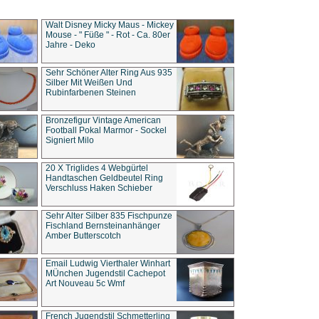
Walt Disney Micky Maus - Mickey
Mouse - " Füße " - Rot - Ca. 80er
Jahre - Deko
Sehr Schöner Alter Ring Aus 935
Silber Mit Weißen Und
Rubinfarbenen Steinen
Bronzefigur Vintage American
Football Pokal Marmor - Sockel
Signiert Milo
20 X Triglides 4 Webgürtel
Handtaschen Geldbeutel Ring
Verschluss Haken Schieber
Sehr Alter Silber 835 Fischpunze
Fischland Bernsteinanhänger
Amber Butterscotch
Email Ludwig Vierthaler Winhart
MÜnchen Jugendstil Cachepot
Art Nouveau 5c Wmf
French Jugendstil Schmetterling