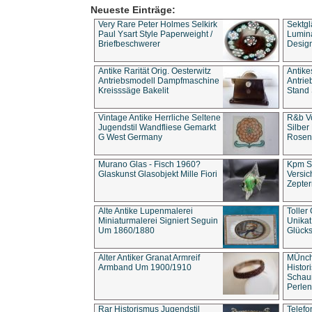
Neueste Einträge:
Very Rare Peter Holmes Selkirk
Sektgl
Paul Ysart Style Paperweight /
Lumina
Briefbeschwerer
Design
Antike Rarität Orig. Oesterwitz
Antike
Antriebsmodell Dampfmaschine
Antri
Kreisssäge Bakelit
Stand 
Vintage Antike Herrliche Seltene
R&b Vo
Jugendstil Wandfliese Gemarkt
Silber
G West Germany
Rosenm
Murano Glas - Fisch 1960?
Kpm S
Glaskunst Glasobjekt Mille Fiori
Versic
Zepter
Alte Antike Lupenmalerei
Toller
Miniaturmalerei Signiert Seguin
Unika
Um 1860/1880
Glücks
Alter Antiker Granat Armreif
MÜnch
Armband Um 1900/1910
Histor
Schaum
Perlen
Rar Historismus Jugendstil
Telefo