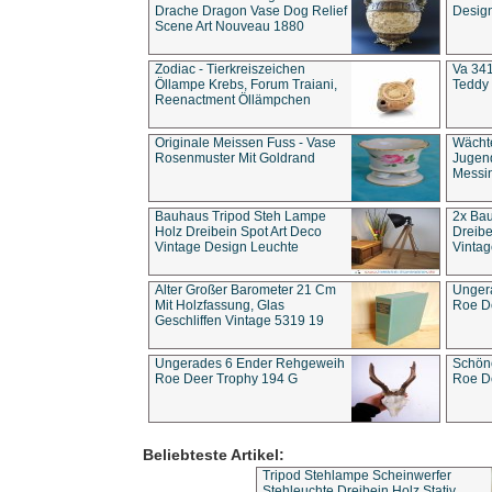
Drache Dragon Vase Dog Relief
Design
Scene Art Nouveau 1880
Zodiac - Tierkreiszeichen
Va 341
Öllampe Krebs, Forum Traiani,
Teddy 
Reenactment Öllämpchen
Originale Meissen Fuss - Vase
Wächt
Rosenmuster Mit Goldrand
Jugend
Messi
Bauhaus Tripod Steh Lampe
2x Ba
Holz Dreibein Spot Art Deco
Dreibe
Vintage Design Leuchte
Vintag
Alter Großer Barometer 21 Cm
Unger
Mit Holzfassung, Glas
Roe D
Geschliffen Vintage 5319 19
Ungerades 6 Ender Rehgeweih
Schön
Roe Deer Trophy 194 G
Roe D
Beliebteste Artikel:
Tripod Stehlampe Scheinwerfer
Stehleuchte Dreibein Holz Stativ