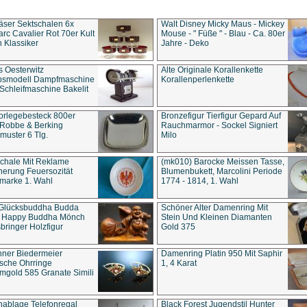
äser Sektschalen 6x
Walt Disney Micky Maus - Mickey
rc Cavalier Rot 70er Kult
Mouse - " Füße " - Blau - Ca. 80er
 Klassiker
Jahre - Deko
s Oesterwitz
Alte Originale Korallenkette
ebsmodell Dampfmaschine
Korallenperlenkette
Schleifmaschine Bakelit
rlegebesteck 800er
Bronzefigur Tierfigur Gepard Auf
 Robbe & Berking
Rauchmarmor - Sockel Signiert
uster 6 Tlg.
Milo
chale Mit Reklame
(mk010) Barocke Meissen Tasse,
herung Feuersozität
Blumenbukett, Marcolini Periode
marke 1. Wahl
1774 - 1814, 1. Wahl
 Glücksbuddha Budda
Schöner Alter Damenring Mit
t Happy Buddha Mönch
Stein Und Kleinen Diamanten
bringer Holzfigur
Gold 375
ner Biedermeier
Damenring Platin 950 Mit Saphir
ische Ohrringe
1, 4 Karat
gold 585 Granate Simili
nablage Telefonregal
Black Forest Jugendstil Hunter