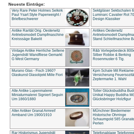
Neueste Einträge:
Very Rare Peter Holmes Selkirk
Sektgläser Sektschalen 
Paul Ysart Style Paperweight /
Luminarc Cavalier Rot 70
Briefbeschwerer
Design Klassiker
Antike Rarität Orig. Oesterwitz
Antikes Oesterwitz
Antriebsmodell Dampfmaschine
Antriebsmodell Dampfma
Kreisssäge Bakelit
Stand Schleifmaschine Ba
Vintage Antike Herrliche Seltene
R&b Vorlegebesteck 800
Jugendstil Wandfliese Gemarkt
Silber Robbe & Berking
G West Germany
Rosenmuster 6 Tlg.
Murano Glas - Fisch 1960?
Kpm Schale Mit Reklame
Glaskunst Glasobjekt Mille Fiori
Versicherung Feuersozitä
Zeptermarke 1. Wahl
Alte Antike Lupenmalerei
Toller Glücksbuddha Bu
Miniaturmalerei Signiert Seguin
Unikat Happy Buddha M
Um 1860/1880
Glücksbringer Holzfigur
Alter Antiker Granat Armreif
MÜnchner Biedermeier
Armband Um 1900/1910
Historische Ohrringe
Schaumgold 585 Granate 
Perlen
Rar Historismus Jugendstil
Telefonablage Telefonreg