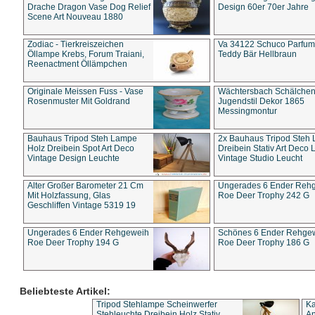
Drache Dragon Vase Dog Relief
Design 60er 70er Jahre
Scene Art Nouveau 1880
Zodiac - Tierkreiszeichen
Va 34122 Schuco Parfum 
Öllampe Krebs, Forum Traiani,
Teddy Bär Hellbraun
Reenactment Öllämpchen
Originale Meissen Fuss - Vase
Wächtersbach Schälche
Rosenmuster Mit Goldrand
Jugendstil Dekor 1865
Messingmontur
Bauhaus Tripod Steh Lampe
2x Bauhaus Tripod Steh
Holz Dreibein Spot Art Deco
Dreibein Stativ Art Deco L
Vintage Design Leuchte
Vintage Studio Leucht
Alter Großer Barometer 21 Cm
Ungerades 6 Ender Reh
Mit Holzfassung, Glas
Roe Deer Trophy 242 G
Geschliffen Vintage 5319 19
Ungerades 6 Ender Rehgeweih
Schönes 6 Ender Rehge
Roe Deer Trophy 194 G
Roe Deer Trophy 186 G
Beliebteste Artikel:
Tripod Stehlampe Scheinwerfer
Ka
Stehleuchte Dreibein Holz Stativ
An