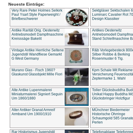
Neueste Einträge:
Very Rare Peter Holmes Selkirk
Sektgläser Sektschalen 
Paul Ysart Style Paperweight /
Luminarc Cavalier Rot 70
Briefbeschwerer
Design Klassiker
Antike Rarität Orig. Oesterwitz
Antikes Oesterwitz
Antriebsmodell Dampfmaschine
Antriebsmodell Dampfma
Kreisssäge Bakelit
Stand Schleifmaschine Ba
Vintage Antike Herrliche Seltene
R&b Vorlegebesteck 800
Jugendstil Wandfliese Gemarkt
Silber Robbe & Berking
G West Germany
Rosenmuster 6 Tlg.
Murano Glas - Fisch 1960?
Kpm Schale Mit Reklame
Glaskunst Glasobjekt Mille Fiori
Versicherung Feuersozitä
Zeptermarke 1. Wahl
Alte Antike Lupenmalerei
Toller Glücksbuddha Bu
Miniaturmalerei Signiert Seguin
Unikat Happy Buddha M
Um 1860/1880
Glücksbringer Holzfigur
Alter Antiker Granat Armreif
MÜnchner Biedermeier
Armband Um 1900/1910
Historische Ohrringe
Schaumgold 585 Granate 
Perlen
Rar Historismus Jugendstil
Telefonablage Telefonreg