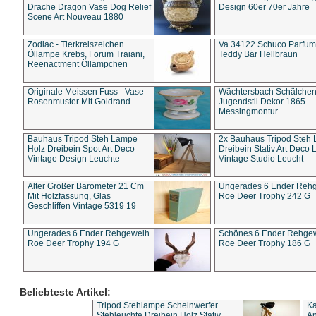
Drache Dragon Vase Dog Relief
Design 60er 70er Jahre
Scene Art Nouveau 1880
Zodiac - Tierkreiszeichen
Va 34122 Schuco Parfum 
Öllampe Krebs, Forum Traiani,
Teddy Bär Hellbraun
Reenactment Öllämpchen
Originale Meissen Fuss - Vase
Wächtersbach Schälche
Rosenmuster Mit Goldrand
Jugendstil Dekor 1865
Messingmontur
Bauhaus Tripod Steh Lampe
2x Bauhaus Tripod Steh
Holz Dreibein Spot Art Deco
Dreibein Stativ Art Deco L
Vintage Design Leuchte
Vintage Studio Leucht
Alter Großer Barometer 21 Cm
Ungerades 6 Ender Reh
Mit Holzfassung, Glas
Roe Deer Trophy 242 G
Geschliffen Vintage 5319 19
Ungerades 6 Ender Rehgeweih
Schönes 6 Ender Rehge
Roe Deer Trophy 194 G
Roe Deer Trophy 186 G
Beliebteste Artikel:
Tripod Stehlampe Scheinwerfer
Ka
Stehleuchte Dreibein Holz Stativ
An