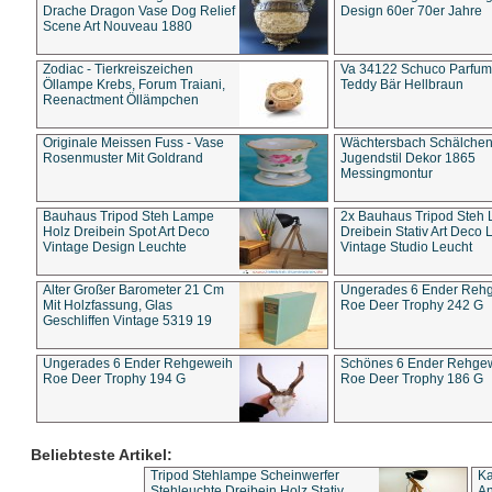
Drache Dragon Vase Dog Relief
Design 60er 70er Jahre
Scene Art Nouveau 1880
Zodiac - Tierkreiszeichen
Va 34122 Schuco Parfum 
Öllampe Krebs, Forum Traiani,
Teddy Bär Hellbraun
Reenactment Öllämpchen
Originale Meissen Fuss - Vase
Wächtersbach Schälche
Rosenmuster Mit Goldrand
Jugendstil Dekor 1865
Messingmontur
Bauhaus Tripod Steh Lampe
2x Bauhaus Tripod Steh
Holz Dreibein Spot Art Deco
Dreibein Stativ Art Deco L
Vintage Design Leuchte
Vintage Studio Leucht
Alter Großer Barometer 21 Cm
Ungerades 6 Ender Reh
Mit Holzfassung, Glas
Roe Deer Trophy 242 G
Geschliffen Vintage 5319 19
Ungerades 6 Ender Rehgeweih
Schönes 6 Ender Rehge
Roe Deer Trophy 194 G
Roe Deer Trophy 186 G
Beliebteste Artikel:
Tripod Stehlampe Scheinwerfer
Ka
Stehleuchte Dreibein Holz Stativ
An