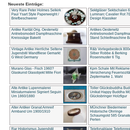
Neueste Einträge:
Very Rare Peter Holmes Selkirk
Sektgläser Sektschalen 
Paul Ysart Style Paperweight /
Luminarc Cavalier Rot 70
Briefbeschwerer
Design Klassiker
Antike Rarität Orig. Oesterwitz
Antikes Oesterwitz
Antriebsmodell Dampfmaschine
Antriebsmodell Dampfma
Kreisssäge Bakelit
Stand Schleifmaschine Ba
Vintage Antike Herrliche Seltene
R&b Vorlegebesteck 800
Jugendstil Wandfliese Gemarkt
Silber Robbe & Berking
G West Germany
Rosenmuster 6 Tlg.
Murano Glas - Fisch 1960?
Kpm Schale Mit Reklame
Glaskunst Glasobjekt Mille Fiori
Versicherung Feuersozitä
Zeptermarke 1. Wahl
Alte Antike Lupenmalerei
Toller Glücksbuddha Bu
Miniaturmalerei Signiert Seguin
Unikat Happy Buddha M
Um 1860/1880
Glücksbringer Holzfigur
Alter Antiker Granat Armreif
MÜnchner Biedermeier
Armband Um 1900/1910
Historische Ohrringe
Schaumgold 585 Granate 
Perlen
Rar Historismus Jugendstil
Telefonablage Telefonreg