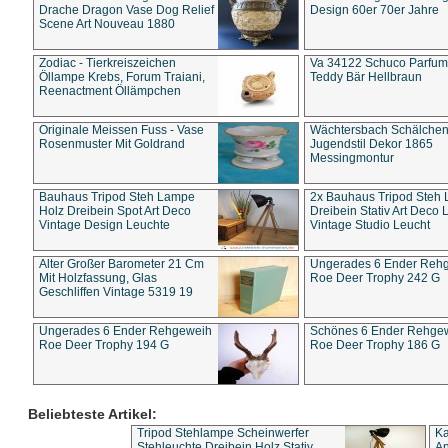
Drache Dragon Vase Dog Relief
Design 60er 70er Jahre
Scene Art Nouveau 1880
Zodiac - Tierkreiszeichen
Va 34122 Schuco Parfum 
Öllampe Krebs, Forum Traiani,
Teddy Bär Hellbraun
Reenactment Öllämpchen
Originale Meissen Fuss - Vase
Wächtersbach Schälche
Rosenmuster Mit Goldrand
Jugendstil Dekor 1865
Messingmontur
Bauhaus Tripod Steh Lampe
2x Bauhaus Tripod Steh
Holz Dreibein Spot Art Deco
Dreibein Stativ Art Deco L
Vintage Design Leuchte
Vintage Studio Leucht
Alter Großer Barometer 21 Cm
Ungerades 6 Ender Reh
Mit Holzfassung, Glas
Roe Deer Trophy 242 G
Geschliffen Vintage 5319 19
Ungerades 6 Ender Rehgeweih
Schönes 6 Ender Rehge
Roe Deer Trophy 194 G
Roe Deer Trophy 186 G
Beliebteste Artikel:
Tripod Stehlampe Scheinwerfer
Ka
Stehleuchte Dreibein Holz Stativ
An