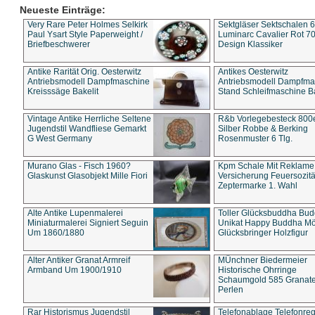
Neueste Einträge:
Very Rare Peter Holmes Selkirk
Sektgläser Sektschalen 
Paul Ysart Style Paperweight /
Luminarc Cavalier Rot 70
Briefbeschwerer
Design Klassiker
Antike Rarität Orig. Oesterwitz
Antikes Oesterwitz
Antriebsmodell Dampfmaschine
Antriebsmodell Dampfma
Kreisssäge Bakelit
Stand Schleifmaschine Ba
Vintage Antike Herrliche Seltene
R&b Vorlegebesteck 800
Jugendstil Wandfliese Gemarkt
Silber Robbe & Berking
G West Germany
Rosenmuster 6 Tlg.
Murano Glas - Fisch 1960?
Kpm Schale Mit Reklame
Glaskunst Glasobjekt Mille Fiori
Versicherung Feuersozitä
Zeptermarke 1. Wahl
Alte Antike Lupenmalerei
Toller Glücksbuddha Bu
Miniaturmalerei Signiert Seguin
Unikat Happy Buddha M
Um 1860/1880
Glücksbringer Holzfigur
Alter Antiker Granat Armreif
MÜnchner Biedermeier
Armband Um 1900/1910
Historische Ohrringe
Schaumgold 585 Granate 
Perlen
Rar Historismus Jugendstil
Telefonablage Telefonreg