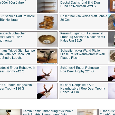
 60er 70er Jahre
Dackel Dachshund Bild Dog
Hund Art Nouveau Wmf S
22 Schuco Parfum Bottle
Rosenthal Vita Weiss Matt Schale
Bär Hellbraun
26 Cm
ersbach Schälchen
Keramik Figur Kurt Feuerriegel
stil Dekor 1865
Frohburg Sachsen Mädchen Mit
ngmontur
Katze Um 1915
uhaus Tripod Steh Lampe
Schaeffenacker Wand Platte
in Stativ Art Deco Loft
Fliese Relief Wandkeramik Wall
e Studio Leucht
Plaque Fisch
ades 6 Ender Rehgeweih
Schönes 6 Ender Rehgeweih
eer Trophy 242 G
Roe Deer Trophy 224 G
es 6 Ender Rehgeweih
6 Ender Rehgeweih Auf
eer Trophy 186 G
Naturholzbrett Roe Deer Trophy
Höhe: 34 Cm
Kamin Kaminumrandung " Victoria "
Fisher Pri
Antik Shabby Umrandung Vintage
Zubehör, V