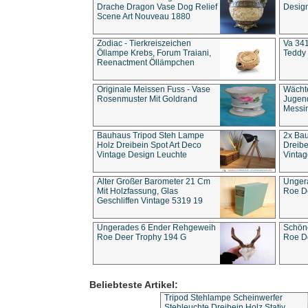
Drache Dragon Vase Dog Relief
Design
Scene Art Nouveau 1880
Zodiac - Tierkreiszeichen
Va 341
Öllampe Krebs, Forum Traiani,
Teddy 
Reenactment Öllämpchen
Originale Meissen Fuss - Vase
Wächt
Rosenmuster Mit Goldrand
Jugend
Messi
Bauhaus Tripod Steh Lampe
2x Ba
Holz Dreibein Spot Art Deco
Dreibe
Vintage Design Leuchte
Vintag
Alter Großer Barometer 21 Cm
Unger
Mit Holzfassung, Glas
Roe D
Geschliffen Vintage 5319 19
Ungerades 6 Ender Rehgeweih
Schön
Roe Deer Trophy 194 G
Roe D
Beliebteste Artikel:
Tripod Stehlampe Scheinwerfer
Stehleuchte Dreibein Holz Stativ