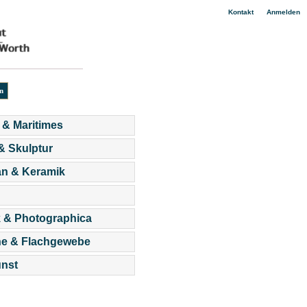
|
Kontakt
Anmelden
 & Maritimes
 & Skulptur
an & Keramik
 & Photographica
he & Flachgewebe
nst