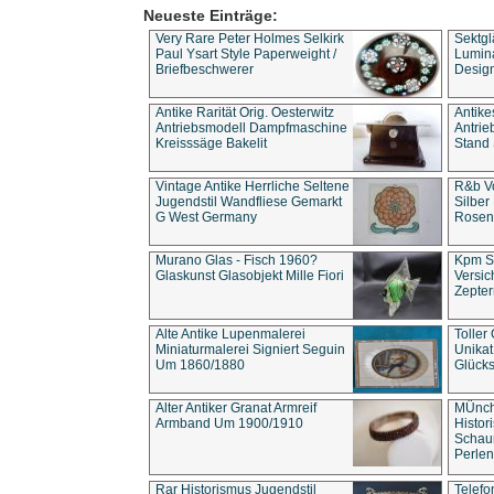
Neueste Einträge:
Very Rare Peter Holmes Selkirk
Sektgl
Paul Ysart Style Paperweight /
Lumina
Briefbeschwerer
Design
Antike Rarität Orig. Oesterwitz
Antike
Antriebsmodell Dampfmaschine
Antri
Kreisssäge Bakelit
Stand 
Vintage Antike Herrliche Seltene
R&b Vo
Jugendstil Wandfliese Gemarkt
Silber
G West Germany
Rosenm
Murano Glas - Fisch 1960?
Kpm S
Glaskunst Glasobjekt Mille Fiori
Versic
Zepter
Alte Antike Lupenmalerei
Toller
Miniaturmalerei Signiert Seguin
Unika
Um 1860/1880
Glücks
Alter Antiker Granat Armreif
MÜnch
Armband Um 1900/1910
Histor
Schaum
Perlen
Rar Historismus Jugendstil
Telefo