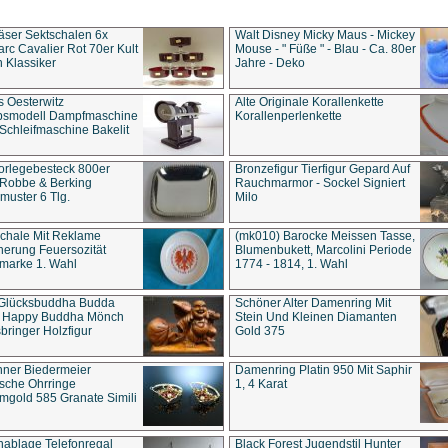
äser Sektschalen 6x
Walt Disney Micky Maus - Mickey
rc Cavalier Rot 70er Kult
Mouse - " Füße " - Blau - Ca. 80er
 Klassiker
Jahre - Deko
s Oesterwitz
Alte Originale Korallenkette
ebsmodell Dampfmaschine
Korallenperlenkette
Schleifmaschine Bakelit
rlegebesteck 800er
Bronzefigur Tierfigur Gepard Auf
 Robbe & Berking
Rauchmarmor - Sockel Signiert
uster 6 Tlg.
Milo
chale Mit Reklame
(mk010) Barocke Meissen Tasse,
herung Feuersozität
Blumenbukett, Marcolini Periode
marke 1. Wahl
1774 - 1814, 1. Wahl
 Glücksbuddha Budda
Schöner Alter Damenring Mit
t Happy Buddha Mönch
Stein Und Kleinen Diamanten
bringer Holzfigur
Gold 375
ner Biedermeier
Damenring Platin 950 Mit Saphir
ische Ohrringe
1, 4 Karat
gold 585 Granate Simili
nablage Telefonregal
Black Forest Jugendstil Hunter