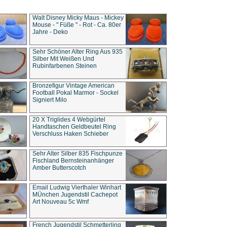
Walt Disney Micky Maus - Mickey
Mouse - " Füße " - Rot - Ca. 80er
Jahre - Deko
Sehr Schöner Alter Ring Aus 935
Silber Mit Weißen Und
Rubinfarbenen Steinen
Bronzefigur Vintage American
Football Pokal Marmor - Sockel
Signiert Milo
20 X Triglides 4 Webgürtel
Handtaschen Geldbeutel Ring
Verschluss Haken Schieber
Sehr Alter Silber 835 Fischpunze
Fischland Bernsteinanhänger
Amber Butterscotch
Email Ludwig Vierthaler Winhart
MÜnchen Jugendstil Cachepot
Art Nouveau 5c Wmf
French Jugendstil Schmetterling