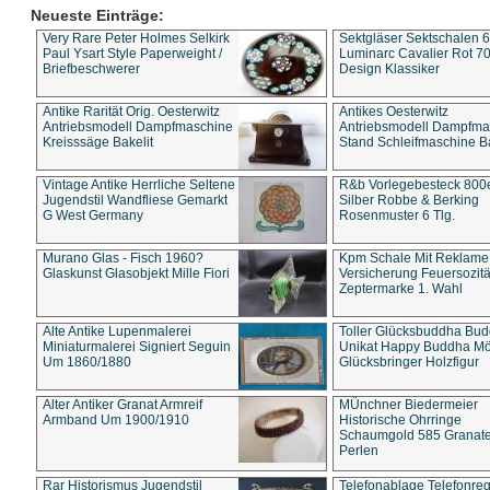
Neueste Einträge:
Very Rare Peter Holmes Selkirk
Sektgläser Sektschalen 
Paul Ysart Style Paperweight /
Luminarc Cavalier Rot 70
Briefbeschwerer
Design Klassiker
Antike Rarität Orig. Oesterwitz
Antikes Oesterwitz
Antriebsmodell Dampfmaschine
Antriebsmodell Dampfma
Kreisssäge Bakelit
Stand Schleifmaschine Ba
Vintage Antike Herrliche Seltene
R&b Vorlegebesteck 800
Jugendstil Wandfliese Gemarkt
Silber Robbe & Berking
G West Germany
Rosenmuster 6 Tlg.
Murano Glas - Fisch 1960?
Kpm Schale Mit Reklame
Glaskunst Glasobjekt Mille Fiori
Versicherung Feuersozitä
Zeptermarke 1. Wahl
Alte Antike Lupenmalerei
Toller Glücksbuddha Bu
Miniaturmalerei Signiert Seguin
Unikat Happy Buddha M
Um 1860/1880
Glücksbringer Holzfigur
Alter Antiker Granat Armreif
MÜnchner Biedermeier
Armband Um 1900/1910
Historische Ohrringe
Schaumgold 585 Granate 
Perlen
Rar Historismus Jugendstil
Telefonablage Telefonreg