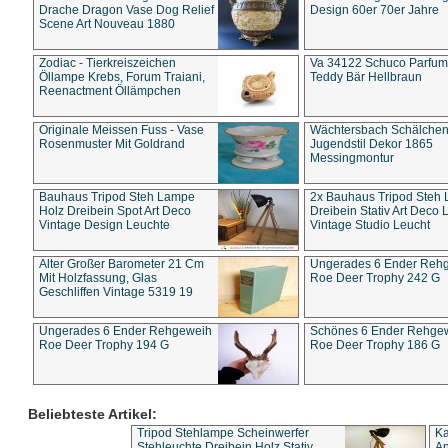
Drache Dragon Vase Dog Relief
Design 60er 70er Jahre
Scene Art Nouveau 1880
Zodiac - Tierkreiszeichen
Va 34122 Schuco Parfum 
Öllampe Krebs, Forum Traiani,
Teddy Bär Hellbraun
Reenactment Öllämpchen
Originale Meissen Fuss - Vase
Wächtersbach Schälche
Rosenmuster Mit Goldrand
Jugendstil Dekor 1865
Messingmontur
Bauhaus Tripod Steh Lampe
2x Bauhaus Tripod Steh
Holz Dreibein Spot Art Deco
Dreibein Stativ Art Deco L
Vintage Design Leuchte
Vintage Studio Leucht
Alter Großer Barometer 21 Cm
Ungerades 6 Ender Reh
Mit Holzfassung, Glas
Roe Deer Trophy 242 G
Geschliffen Vintage 5319 19
Ungerades 6 Ender Rehgeweih
Schönes 6 Ender Rehge
Roe Deer Trophy 194 G
Roe Deer Trophy 186 G
Beliebteste Artikel:
Tripod Stehlampe Scheinwerfer
Ka
Stehleuchte Dreibein Holz Stativ
An